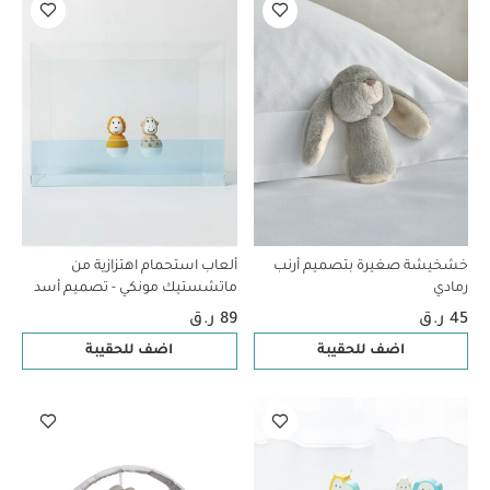
خشخيشة صغيرة بتصميم أرنب
ألعاب استحمام اهتزازية من
رمادي
ماتشستيك مونكي - تصميم أسد
وزرافة
45 ر.ق
89 ر.ق
اضف للحقيبة
اضف للحقيبة