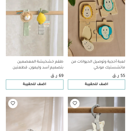
لعبة أحجية وتوصيل الحيوانات من
طقم خشخيشة المعصمين
ماتشستيك مونكي
بتصميم أسد وليمون، قطعتين
55 ر.ق
69 ر.ق
اضف للحقيبة
اضف للحقيبة