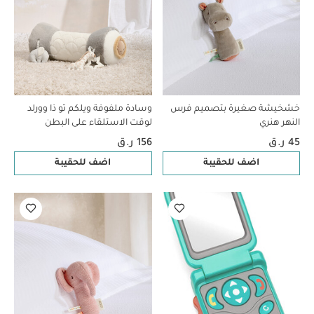
خشخيشة صغيرة بتصميم فرس
وسادة ملفوفة ويلكم تو ذا وورلد
النهر هنري
لوقت الاستلقاء على البطن
بتصميم فيل - أزرق
45 ر.ق
156 ر.ق
اضف للحقيبة
اضف للحقيبة