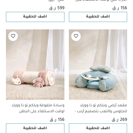
البطن - أزرق
156 ر.ق
599 ر.ق
اضف للحقيبة
اضف للحقيبة
مقعد أرضي ويلكم تو ذا وورلد
وسادة ملفوفة ويلكم تو ذا وورلد
للجلوس واللعب بتصميم أرنب -
لوقت الاستلقاء على البطن
أزرق
بتصميم أرنب - وردي
269 ر.ق
156 ر.ق
اضف للحقيبة
اضف للحقيبة