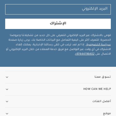
الإشتراك
قومي بالاشتراك عبر البريد الإلكتروني لتتعرفي على كل جديد من تشكيلاتنا وعروضنا
الحصرية. للتعرف أكثر على كيفية التعامل مع البيانات الخاصة بك، يرجى زيارة صفحة
سياسة الخصوصية
. إذا لم تعد ترغب في تلقي رسائلنا الإخبارية، يمكنك إلغاء
الاشتراك في أي وقت عبر التواصل مع فريق خدمة العملاء من خلال البريد الإلكتروني أو
الاتصال على
97444196402+
.
تسوق معنا
HOW CAN WE HELP
أفضل الفئات
موقع