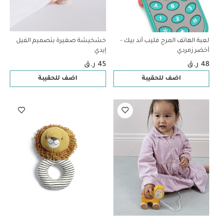
لعبة الهاتف المرح فليب آند بيك -
خشخيشة صغيرة بتصميم الفيل
أخضر زمردي
إيدي
48 ر.ق
45 ر.ق
اضف للحقيبة
اضف للحقيبة