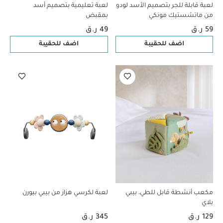
لعبة قابلة للجر بتصميم الأسد لودو
لعبة تعليمية بتصميم أسد
من ماتشستيك مونكي
بمقبض
59 ر.ق
49 ر.ق
اضف للحقيبة
اضف للحقيبة
مكعب أنشطة قابل للطي، بيبي
لعبة لكرسي هزاز من بيبي بيورن
بلاي
129 ر.ق
345 ر.ق