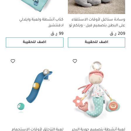
وسادة سناغل لأوقات الاستلقاء
كتاب أنشطة ولعبة وايلدلي
على البطن بتصميم فيل - ويلكم تو
ادفنتشرز
ذا وورلد
209 ر.ق
99 ر.ق
اضف للحقيبة
اضف للحقيبة
لعبة أنشطة بتصميم حورية البحر
لعبة التزحلق لأوقات الاستحمام