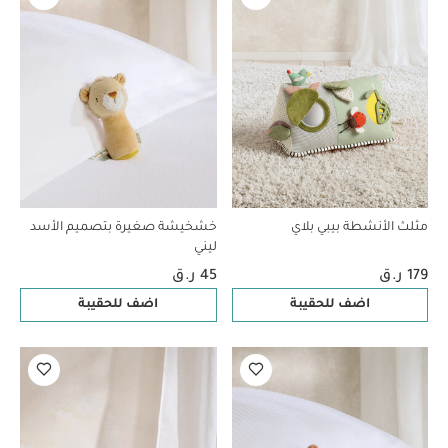
مثلث الأنشطة بيبي بلاي
خشخيشة صغيرة بتصميم الأسد
ليني
179 ر.ق
45 ر.ق
اضف للحقيبة
اضف للحقيبة