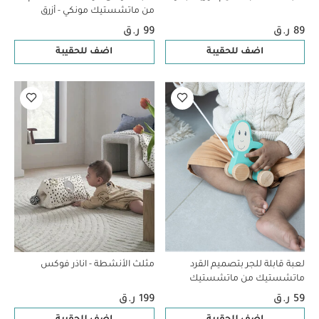
من ماتشستيك مونكي - أزرق
89 ر.ق
99 ر.ق
اضف للحقيبة
اضف للحقيبة
لعبة قابلة للجر بتصميم القرد
مثلث الأنشطة - اناذر فوكس
ماتشستيك من ماتشستيك
مونكي
59 ر.ق
199 ر.ق