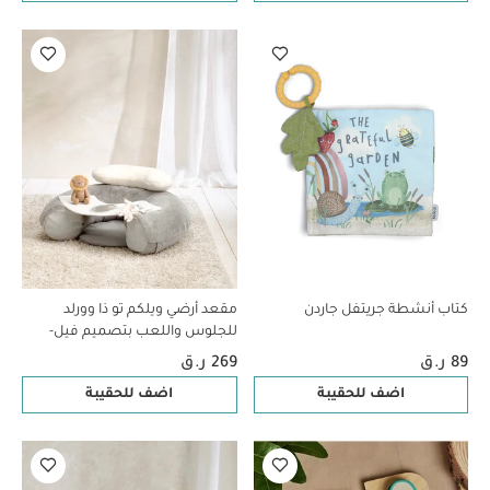
كتاب أنشطة جريتفل جاردن
مقعد أرضي ويلكم تو ذا وورلد
للجلوس واللعب بتصميم فيل-
رمادي
89 ر.ق
269 ر.ق
اضف للحقيبة
اضف للحقيبة