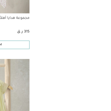
مجموعة هدايا أهلاً 
315 ر.ق
ا