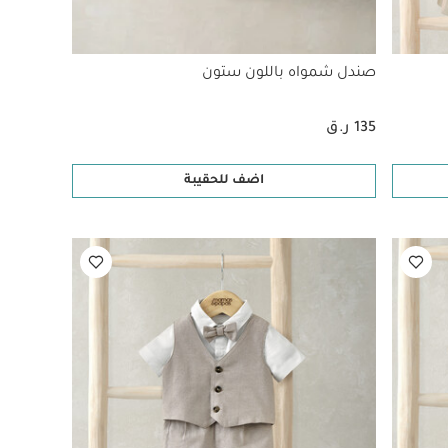
صندل شمواه باللون ستون
135 ر.ق
اضف للحقيبة