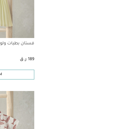
فستان بطيات ولو
189 ر.ق
ا