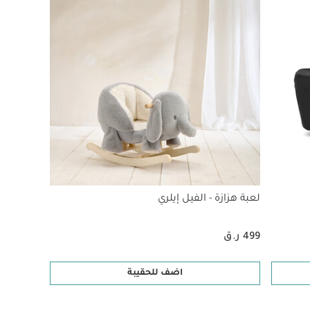
لعبة هزازة - الفيل إيلري
499 ر.ق
اضف للحقيبة