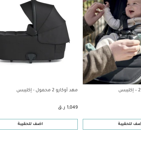
مهد أوكارو 2 محمول - إكليبس
1,049 ر.ق
ضف للحقيبة
اضف للحقيبة