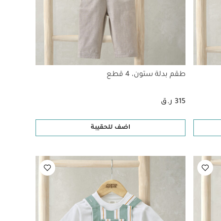
طقم بدلة ستون، 4 قطع
315 ر.ق
اضف للحقيبة