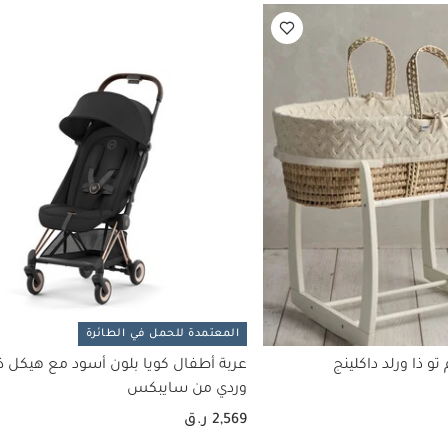
المعتمدة للحمل في الطائرة
و ذا ورلد داكلينج
عربة أطفال كويا بلون أسود مع هيكل ذ
وردي من سايبكس
2,569 ر.ق