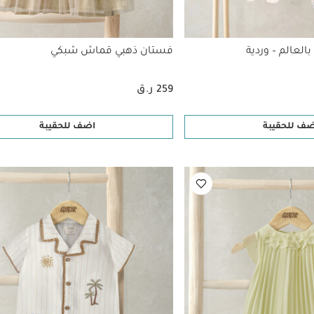
بالعالم – وردية
فستان ذهبي قماش شبكي
259 ر.ق
ضف للحقيبة
اضف للحقيبة