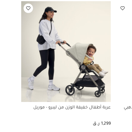
هبي
عربة أطفال خفيفة الوزن من ليبرو - موريل
1,299 ر.ق