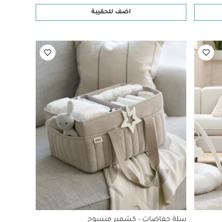
اضف للحقيبة
سلة حفاضات - كشمير منسوج