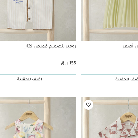
ن أصفر
رومبر بتصميم قميص كتان
155 ر.ق
ضف للحقيبة
اضف للحقيبة