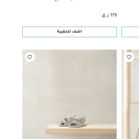
179 ر.ق
اضف للحقيبة