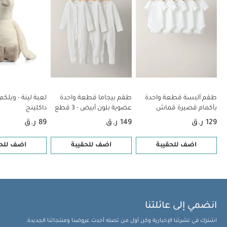
طقم ألبسة قطعة واحدة
طقم بيجاما قطعة واحدة
لعبة لينة - ويلكم 
بأكمام قصيرة قماش
عضوية بلون أبيض - 3 قطع
داكلينج
عضوي بلون أبيض - 5 قطع
129 ر.ق
149 ر.ق
89 ر.ق
اضف للحقيبة
اضف للحقيبة
اضف للحق
انضمي إلى عائلتنا
اشترك في نشرتنا الإخبارية وكن أول من تصله أحدث عروضنا ومنتجاتنا الجديدة.