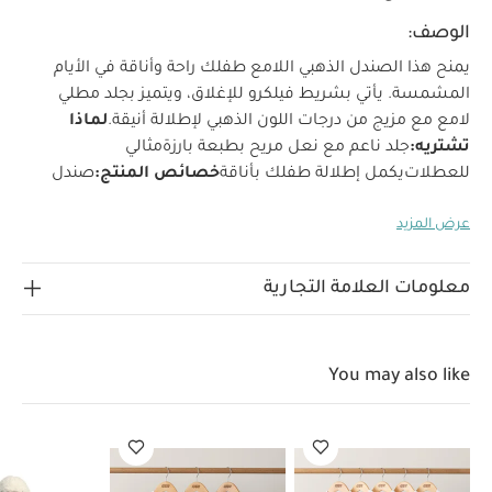
الوصف:
يمنح هذا الصندل الذهبي اللامع طفلك راحة وأناقة في الأيام
المشمسة. يأتي بشريط فيلكرو للإغلاق، ويتميز بجلد مطلي
لامع مع مزيج من درجات اللون الذهبي لإطلالة أنيقة.
لماذا
تشتريه:
جلد ناعم مع نعل مريح بطبعة بارزة
مثالي
للعطلات
يكمل إطلالة طفلك بأناقة
خصائص المنتج:
صندل
ذهبي لامع مثالي للأيام المشمسة، يتميز بإغلاق فيلكرو، مع جلد
عرض المزيد
لامع ومزيج أنيق من درجات الذهبي. كما يوفر الجلد الناعم والنعل
المريح بطبعة بارزة راحة طوال اليوم مع لمسة أنيقة تكمل أي
إطلالة.
الخامات:
الخامة الخارجية: جلد
خامة البطانة: نسيج /
معلومات العلامة التجارية
خامات أخرى
خامة النعل: نسيج / خامات أخرى
إرشادات العناية
والتنظيف:
لا ينظف
لا يستخدم المبيض
لا يجفف في المجفف
لا
يكوى
لا ينظف تنظيفًا جافًا
يمسح للتنظيف فقط
يحفظ بعيدًا عن
You may also like
النار
قد يعجبك أيضاً:
طقم ألبسة قطعة واحدة بأكمام قصيرة قماش
عضوي بلون أبيض - 5 قطع
طقم بيجاما قطعة واحدة عضوية بلون أبيض
- 3 قطع
لعبة لينة - ويلكم تو ذا وورلد داكلينج
فرشاة تدليك لتهدئة
البشرة ديرما فريدا - قطعة واحدة
حلمة سيليكون خالية من مادة
بيسفينول أ وغير سامة بتدفق سريع من بورن