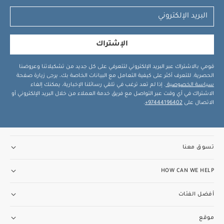
الإشتراك
قومي بالاشتراك عبر البريد الإلكتروني لتتعرفي على كل جديد من تشكيلاتنا وعروضنا
الحصرية. للتعرف أكثر على كيفية التعامل مع البيانات الخاصة بك، يرجى زيارة صفحة
سياسة الخصوصية
. إذا لم تعد ترغب في تلقي رسائلنا الإخبارية، يمكنك إلغاء
الاشتراك في أي وقت عبر التواصل مع فريق خدمة العملاء من خلال البريد الإلكتروني أو
الاتصال على
97444196402+
.
تسوق معنا
HOW CAN WE HELP
أفضل الفئات
موقع