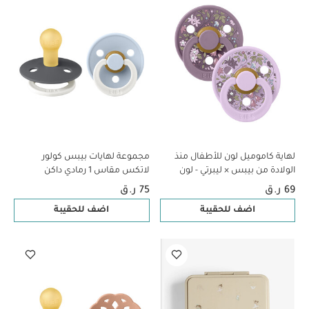
لهاية كاموميل لون للأطفال منذ
مجموعة لهايات بيبس كولور
الولادة من بيبس × ليبرتي - لون
لاتكس مقاس 1 رمادي داكن
بنفسجي فاتح متنوع
مضيء/ أزرق فاتح مضيء- قطعتان
69 ر.ق
75 ر.ق
اضف للحقيبة
اضف للحقيبة