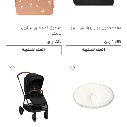
مهد محمول جولز آير بلاس - أسود
صندوق غداء كبير سيترون -
يونيكورن
1,399 ر.ق
225 ر.ق
اضف للحقيبة
اضف للحقيبة