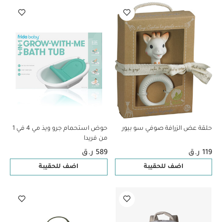
حلقة عض الزرافة صوفي سو بيور
حوض استحمام جرو ويذ مي 4 في 1
من فريدا
119 ر.ق
589 ر.ق
اضف للحقيبة
اضف للحقيبة