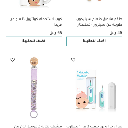
طقم ملاعق طعام سيليكون
كوب استحمام كونترول ذا فلو من
طويلة من سيترون -قطعتان
فريدا
بتصميم راقصة باليه
45 ر.ق
65 ر.ق
اضف للحقيبة
اضف للحقيبة
ميزان حرارة ترو تيمب 3 في 1 ببطارية
مشبك لهاية كاموميل لون من