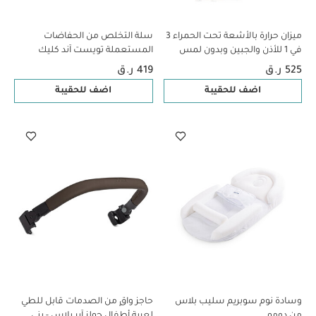
ميزان حرارة بالأشعة تحت الحمراء 3
سلة التخلص من الحفاضات
في 1 للأذن والجبين وبدون لمس
المستعملة تويست آند كليك
ببطاريتين AAA
المتطورة بتقنية Sangenic + ‏6
525 ر.ق
419 ر.ق
لفافات أكياس لإعادة الملء من
اضف للحقيبة
اضف للحقيبة
تومي تيبي - أبيض
وسادة نوم سوبريم سليب بلاس
حاجز واقٍ من الصدمات قابل للطي
من دومو
لعربة أطفال جولز آير بلاس - بني