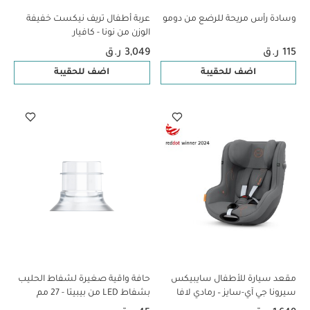
وسادة رأس مريحة للرضع من دومو
عربة أطفال تريف نيكست خفيفة
الوزن من نونا - كافيار
115 ر.ق
3,049 ر.ق
اضف للحقيبة
اضف للحقيبة
مقعد سيارة للأطفال سايبيكس
حافة واقية صغيرة لشفاط الحليب
سيرونا جي آي-سايز – رمادي لافا
بشفاط LED من بيبيتا - 27 مم