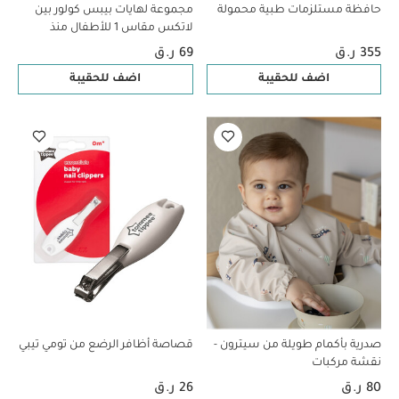
حافظة مستلزمات طبية محمولة
مجموعة لهايات بيبس كولور بين
لاتكس مقاس 1 للأطفال منذ
الولادة بلون عاجي متنوع - قطعتان
355 ر.ق
69 ر.ق
اضف للحقيبة
اضف للحقيبة
صدرية بأكمام طويلة من سيترون -
قصاصة أظافر الرضع من تومي تيبي
نقشة مركبات
80 ر.ق
26 ر.ق