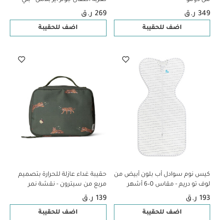
متوسط
349 ر.ق
269 ر.ق
اضف للحقيبة
اضف للحقيبة
كيس نوم سوادل أب بلون أبيض من
حقيبة غداء عازلة للحرارة بتصميم
لوف تو دريم - مقاس 0–6 أشهر
مربع من سيترون - نقشة نمر
193 ر.ق
139 ر.ق
اضف للحقيبة
اضف للحقيبة