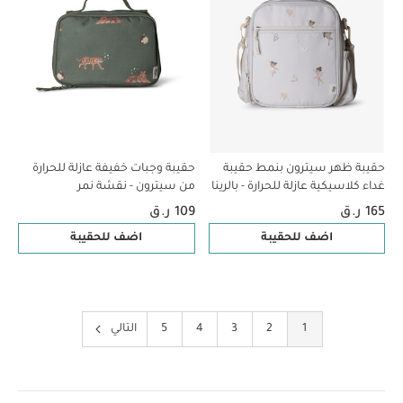
حقيبة ظهر سيترون بنمط حقيبة
حقيبة وجبات خفيفة عازلة للحرارة
غداء كلاسيكية عازلة للحرارة - بالرينا
من سيترون - نقشة نمر
165 ر.ق
109 ر.ق
اضف للحقيبة
اضف للحقيبة
1
2
3
4
5
التالي