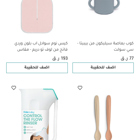
كوب بماصة سيليكون من بيبيتا -
كيس نوم سوادل اب بلون وردي
سي سولت
فاتح من لوف تو دريم - مقاس
حديثي الولادة
77 ر.ق
193 ر.ق
اضف للحقيبة
اضف للحقيبة