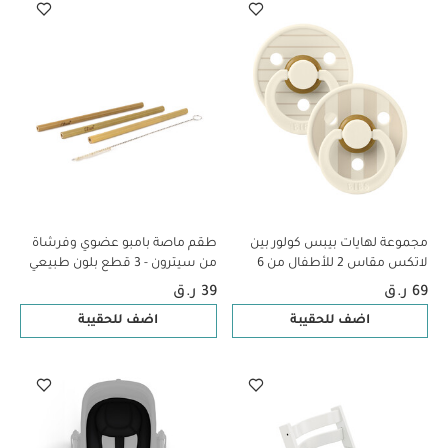
مجموعة لهايات بيبس كولور بين
طقم ماصة بامبو عضوي وفرشاة
لاتكس مقاس 2 للأطفال من 6
من سيترون - 3 قطع بلون طبيعي
شهور فأكثر بلون فانيليا عاجي
69 ر.ق
39 ر.ق
متنوع - قطعتان
اضف للحقيبة
اضف للحقيبة