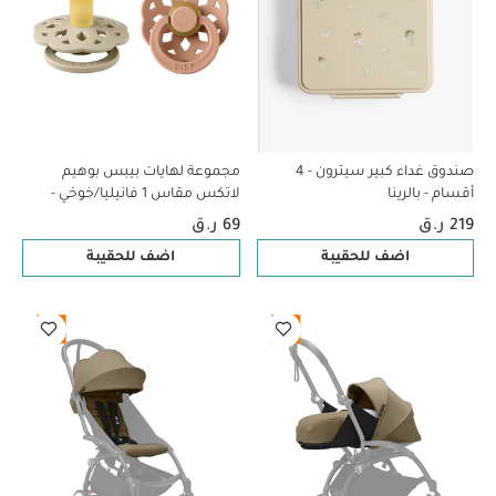
صندوق غداء كبير سيترون - 4
مجموعة لهايات بيبس بوهيم
أقسام - بالرينا
لاتكس مقاس 1 فانيليا/خوخي -
قطعتان
219 ر.ق
69 ر.ق
اضف للحقيبة
اضف للحقيبة