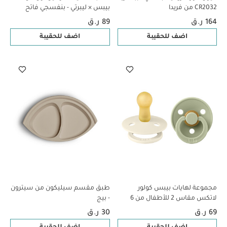
CR2032 من فريدا
بيبس × ليبرتي - بنفسجي فاتح
164 ر.ق
89 ر.ق
اضف للحقيبة
اضف للحقيبة
مجموعة لهايات بيبس كولور
طبق مقسم سيليكون من سيترون
لاتكس مقاس 2 للأطفال من 6
- بيج
شهور فأكثر عاجي/أخضر - قطعتان
69 ر.ق
30 ر.ق