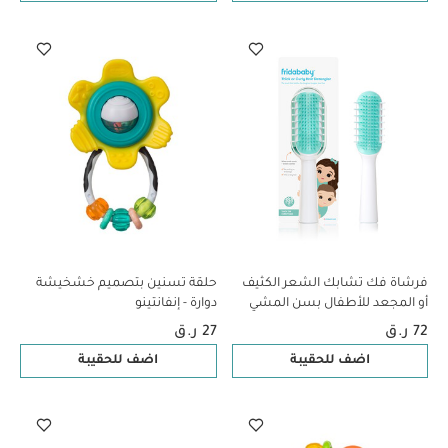
فرشاة فك تشابك الشعر الكثيف
حلقة تسنين بتصميم خشخيشة
أو المجعد للأطفال بسن المشي
دوارة - إنفانتينو
من فريدا
72 ر.ق
27 ر.ق
اضف للحقيبة
اضف للحقيبة