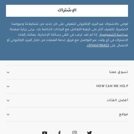
الإشتراك
قومي بالاشتراك عبر البريد الإلكتروني لتتعرفي على كل جديد من تشكيلاتنا وعروضنا
الحصرية. للتعرف أكثر على كيفية التعامل مع البيانات الخاصة بك، يرجى زيارة صفحة
سياسة الخصوصية
. إذا لم تعد ترغب في تلقي رسائلنا الإخبارية، يمكنك إلغاء
الاشتراك في أي وقت عبر التواصل مع فريق خدمة العملاء من خلال البريد الإلكتروني أو
الاتصال على
97444196402+
.
تسوق معنا
HOW CAN WE HELP
أفضل الفئات
موقع