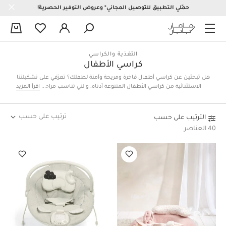
حمّلي التطبيق للتوصيل المجاني* وعروض التوفير الحصرية!
0
التغذية والكراسي
كراسي الأطفال
هل تبحثين عن كراسي أطفال فاخرة ومريحة وآمنة لطفلك؟ تعرّفي على تشكيلتنا
الاستثنائية من كراسي الأطفال المتنوعة أدناه، والتي تناسب مراحل عمرية
اقرأ المزيد
مختلفة وتأتي بأكثر من تصميم جميل وعملي لتناسب كافة الاحتياجات، فضلاً
عن كونها سهلة الحمل والتركيب رغم متانتها وجودتها العالية. تنتظركِ خيارات
مميزة مثل المقعد الداعم للطفل الصغير بخصائص مريحة قابلة للتعديل،
ترتيب على حسب
الترتيب على حسب
والكراسي المرتفعة ليبدأ طفلكِ بتعلم تناول الطعام، والكراسي الهزازة والأراجيح
40 العناصر
لأوقات ممتعة مليئة بالمرح، إلى جانب مهود هزازة وكراسي بدمى معلّقة وبعض
الملحقات الرائعة لكراسي الأطفال المختلفة. تسوقي أونلاين في قطر الآن
واحصلي على أفضل كراسي الأطفال وأعلاها جودة على الإطلاق!