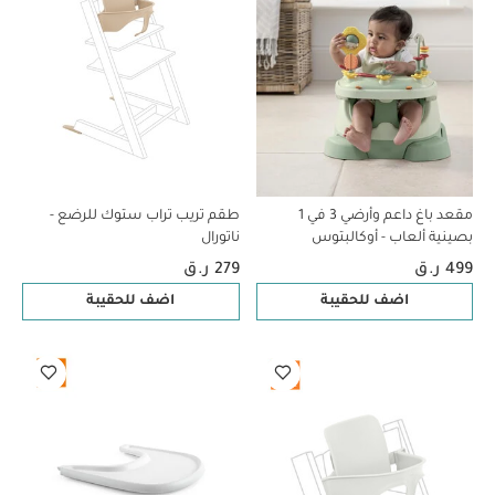
مقعد باغ داعم وأرضي 3 في 1
طقم تريب تراب ستوك للرضع -
بصينية ألعاب - أوكالبتوس
ناتورال
499 ر.ق
279 ر.ق
اضف للحقيبة
اضف للحقيبة