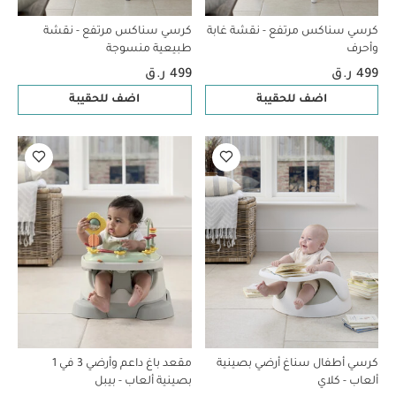
كرسي سناكس مرتفع - نقشة غابة
كرسي سناكس مرتفع - نقشة
وأحرف
طبيعية منسوجة
499 ر.ق
499 ر.ق
اضف للحقيبة
اضف للحقيبة
كرسي أطفال سناغ أرضي بصينية
مقعد باغ داعم وأرضي 3 في 1
ألعاب - كلاي
بصينية ألعاب - بيبل