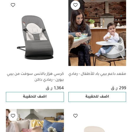
مقعد داعم بيبي باد للأطفال - رمادي
كرسي هزاز بالانس سوفت من بيبي
بيورن - رمادي داكن
299 ر.ق
1,364 ر.ق
اضف للحقيبة
اضف للحقيبة