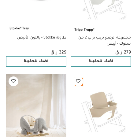
مجموعة الرضع تريب تراب 2 من
طاولة Stokke - باللون الأبيض
ستوك - أبيض
279 ر.ق
329 ر.ق
اضف للحقيبة
اضف للحقيبة