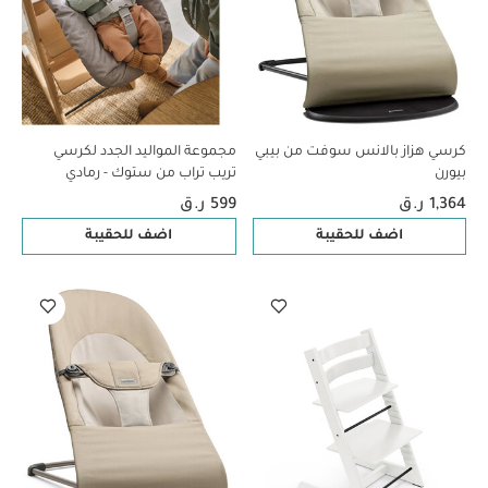
كرسي هزاز بالانس سوفت من بيبي
مجموعة المواليد الجدد لكرسي
بيورن
تريب تراب من ستوك - رمادي
1,364 ر.ق
599 ر.ق
اضف للحقيبة
اضف للحقيبة