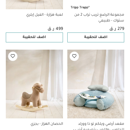
مجموعة الرضع تريب تراب 2 من
لعبة هزازة - الفيل إيلري
ستوك - طبيعي
279 ر.ق
499 ر.ق
اضف للحقيبة
اضف للحقيبة
مقعد أرضي ويلكم تو ذا وورلد
الحصان الهزاز - بجزي
للجلوس واللعب بتصميم أرنب -