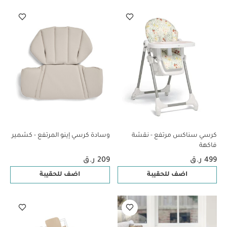
كرسي سناكس مرتفع - نقشة
وسادة كرسي إينو المرتفع - كشمير
فاكهة
499 ر.ق
209 ر.ق
اضف للحقيبة
اضف للحقيبة