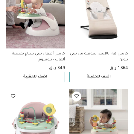
كرسي هزاز بالانس سوفت من بيبي
كرسي أطفال بيبي سناغ بصينية
بيورن
ألعاب - بلوسوم
1,364 ر.ق
349 ر.ق
اضف للحقيبة
اضف للحقيبة