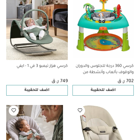
كرسي 360 درجة للجلوس والدوران
كرسي هزاز تيمبو 3 في 1 - ايفي
والوقوف بألعاب وأنشطة من
إنفانتينو
702 ر.ق
749 ر.ق
اضف للحقيبة
اضف للحقيبة