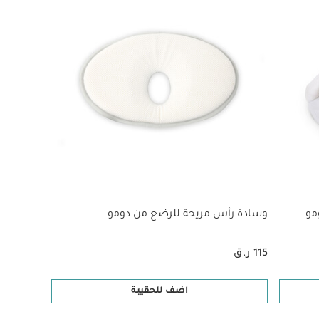
مو
وسادة رأس مريحة للرضع من دومو
115 ر.ق
اضف للحقيبة