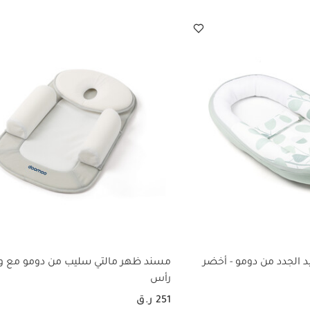
د الجدد من دومو - أخضر
مسند ظهر مالتي سليب من دومو مع و
رأس
251 ر.ق