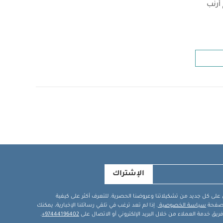
أرنب
الإشتراك
في على كل جديد من تشكيلاتنا وعروضنا الحصرية. للتعرف أكثر على كيفية
ة صفحة
سياسة الخصوصية
. إذا لم تعد ترغب في تلقي رسائلنا الإخبارية، يمكنك
يق خدمة العملاء من خلال البريد الإلكتروني أو الاتصال على
97444196402+
.