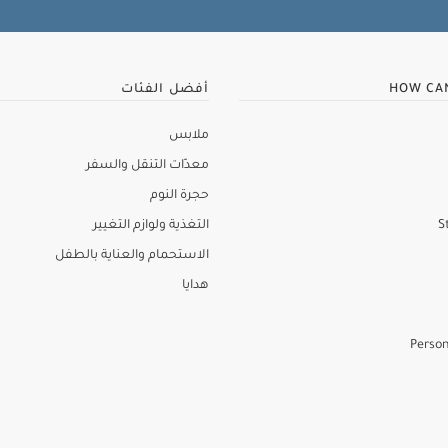
HOW CA
أفضل الفئات
ملابس
معدّات التنقل والسفر
حجرة النوم
S
التغذية ولوازم التغيير
الاستحمام والعناية بالطفل
هدايا
Person