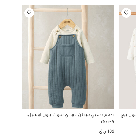
ون بيج
طقم دنغري مبطن وبودي سوت بلون اوتميل،
قطعتين
189 ر.ق