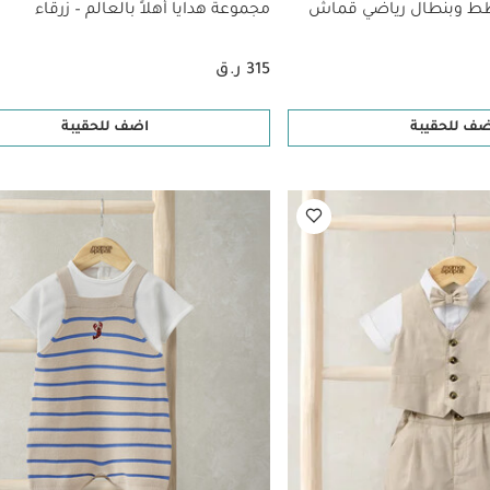
ط وبنطال رياضي قماش
مجموعة هدايا أهلاً بالعالم – زرقاء
315 ر.ق
ضف للحقيبة
اضف للحقيبة