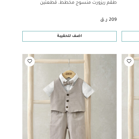
طقم ريزورت منسوج مخطط، قطعتين
209 ر.ق
اضف للحقيبة