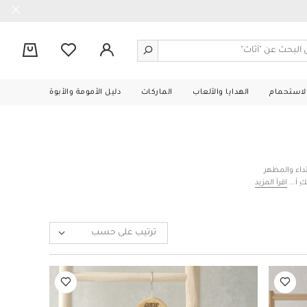
0
الاستحمام
الهدايا والألعاب
الماركات
دليل الأمومة والأبوة
تداء والمظهر
لكِ أطقم لباس
اقرأ المزيد
 فائق النعومة
الكتان الفخم
 طفلكِ بأرقى
ترتيب على حسب