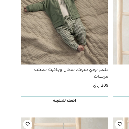
طقم بودي سوت، بنطال وجاكيت بنقشة
مربعات
209 ر.ق
اضف للحقيبة