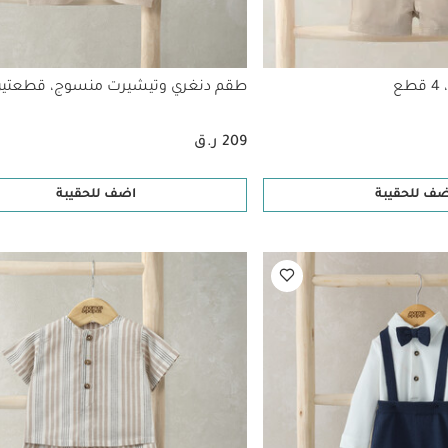
ع
طقم دنغري وتيشيرت منسوج، قطعتي
209 ر.ق
ضف للحقيبة
اضف للحقيبة