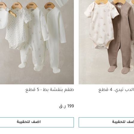
تيدي، 4 قطع
طقم بنقشة بط - 5 قطع
199 ر.ق
ضف للحقيبة
اضف للحقيبة