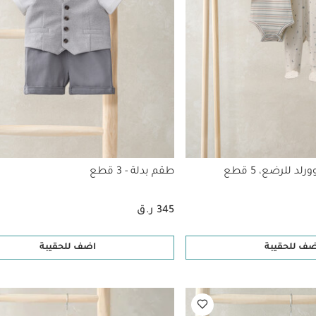
د للرضع، 5 قطع
طقم بدلة - 3 قطع
345 ر.ق
ضف للحقيبة
اضف للحقيبة