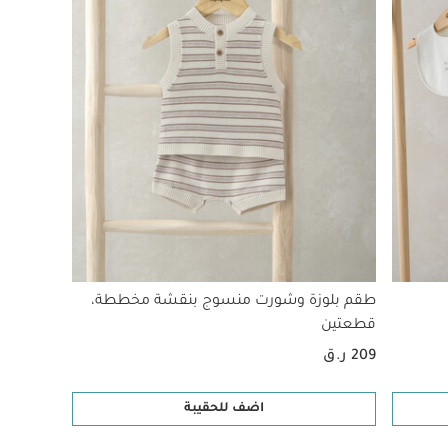
طقم بلوزة وشورت منسوج بنقشة مخططة،
قطعتين
209 ر.ق
اضف للحقيبة