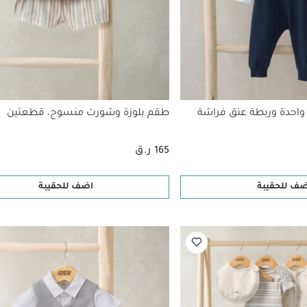
احدة وربطة عنق فراشة
طقم بلوزة وشورت منسوج، قطعتين
165 ر.ق
ضف للحقيبة
اضف للحقيبة