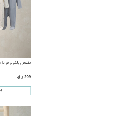
طقم ويلكوم تو ذا وورل
209 ر.ق
ا