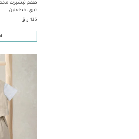
طقم تيشيرت مخط
تيري، قطعتين
135 ر.ق
ا