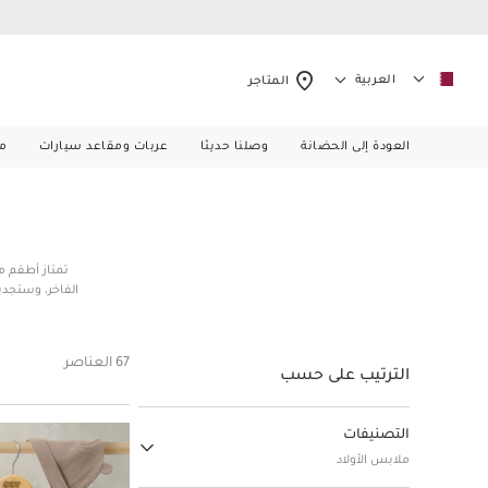
العربية
المتاجر
العودة إلى الحضانة
وصلنا حديثا
عربات ومقاعد سيارات
م
تمتاز أطقم مل
الفاخر، وستجدي
قطعة واحدة ودن
حواف مطاطية ل
وأطقم جاكيتات
67 العناصر
الترتيب على حسب
التصنيفات
ملابس الأولاد