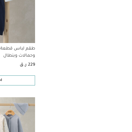
طقم لباس قطعة و
وحمالات وبنطال
229 ر.ق
ا