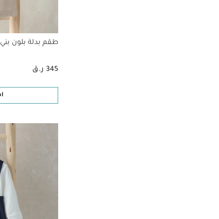
طقم بدلة بلون بني، 4 قط
345 ر.ق
ا