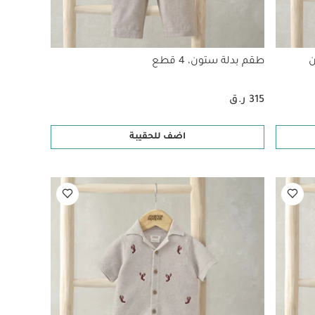
ن
طقم بدلة ستون، 4 قطع
315 ر.ق
اضف للحقيبة