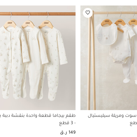
 سوت ومريلة سيليستيال
طقم بيجاما قطعة واحدة بنقشة دببة بل
- 3 قطع
149 ر.ق