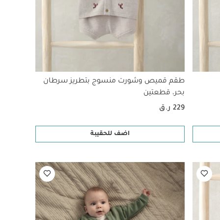
طقم قميص وشورت منسوج بتطريز سرطان
بحر، قطعتين
229 ر.ق
اضف للحقيبة