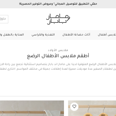
حمّلي التطبيق للتوصيل المجاني* وعروض التوفير الحصرية!
لابس أطفال
أثاث حضانة الأطفال
التغذية والكراسي
العناية بالطفل و
ملابس الأولاد
أطقم ملابس الأطفال الرضع
ابس الأطفال الرضع المتوفرة لدينا على ماماز اند باباز بتصاميم استثنائية تجمع بين راحة الار
ن لطفلكِ الصغير عدة موديلات مميزة لعدة إطلالات جميلة في مختلف المواسم. اختاري لطف
غري من خامات فاخرة بنقشات جذابة وتفاصيل رقيقة، أو طقم قميص وسروال تحتي من قطن
راحة مثالية وسهولة في الارتداء، كما وتنتظركِ أطقم بدلات راقية وأطقم فيست وبنطال من 
 مبطنة وبناطيل شتوية والمزيد من الخيارات التي لا تفوّت. تسوقي أونلاين في قطر الآن ودللي
الأطقم التي تواكب أحدث صيحات الموضة في العالم!