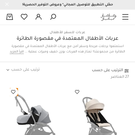
حمّلي التطبيق للتوصيل المجاني* وعروض التوفير الحصرية!
0
عربات للسفر للأطفال
عربات الأطفال المعتمدة في مقصورة الطائرة
استمتعوا برحلات مريحة وسفر آمن مع عربات الأطفال المعتمدة في مقصورة
الطائرة من مجموعتنا! تمتاز هذه العربات بوزن خفيف وميزات عملية مثل سهولة
اقرأ المزيد
الطي، ويمكن وضعها في صندوق التخزين العلوي، كما أنها تمنح صغيركم الراحة
والحماية أينما ذهبتم.
ترتيب على حسب
الترتيب على حسب
27 العناصر