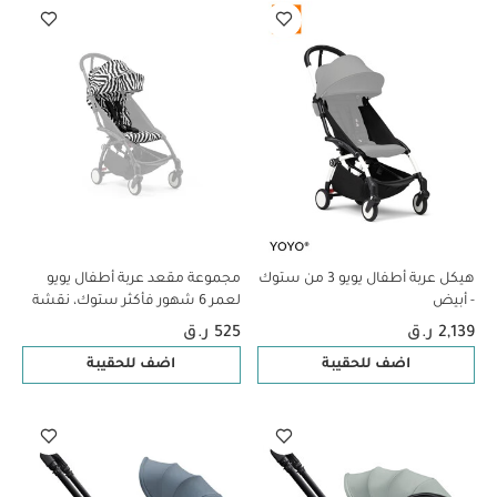
هيكل عربة أطفال يويو 3 من ستوك
مجموعة مقعد عربة أطفال يويو
- أبيض
لعمر 6 شهور فأكثر ستوك، نقشة
جلد حمار الوحش
2,139 ر.ق
525 ر.ق
اضف للحقيبة
اضف للحقيبة