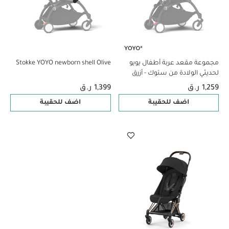
مجموعة مقعد عربة أطفال يويو
Stokke YOYO newborn shell Olive
لحديثي الولادة من ستوك - أزرق
1,259 ر.ق
1,399 ر.ق
اضف للحقيبة
اضف للحقيبة