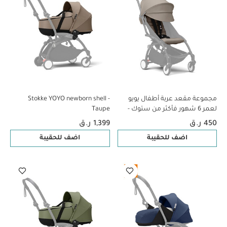
مجموعة مقعد عربة أطفال يويو
Stokke YOYO newborn shell -
لعمر 6 شهور فأكثر من ستوك -
Taupe
بيج
450 ر.ق
1,399 ر.ق
اضف للحقيبة
اضف للحقيبة