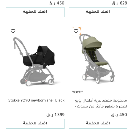
أزرق
رمادي
629 ر.ق
450 ر.ق
اضف للحقيبة
اضف للحقيبة
مجموعة مقعد عربة أطفال يويو
Stokke YOYO newborn shell Black
لعمر 6 شهور فأكثر من ستوك -
أخضر زيتوني
450 ر.ق
1,399 ر.ق
اضف للحقيبة
اضف للحقيبة