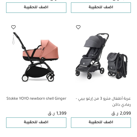
اضف للحقيبة
اضف للحقيبة
عربة أطفال مترو 3 من إرغو بيبي -
Stokke YOYO newborn shell Ginger
رمادي داكن
2,099 ر.ق
1,399 ر.ق
اضف للحقيبة
اضف للحقيبة