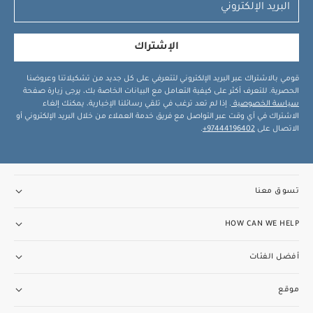
الإشتراك
قومي بالاشتراك عبر البريد الإلكتروني لتتعرفي على كل جديد من تشكيلاتنا وعروضنا
الحصرية. للتعرف أكثر على كيفية التعامل مع البيانات الخاصة بك، يرجى زيارة صفحة
سياسة الخصوصية
. إذا لم تعد ترغب في تلقي رسائلنا الإخبارية، يمكنك إلغاء
الاشتراك في أي وقت عبر التواصل مع فريق خدمة العملاء من خلال البريد الإلكتروني أو
الاتصال على
97444196402+
.
تسوق معنا
HOW CAN WE HELP
أفضل الفئات
موقع