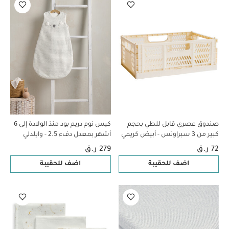
صندوق عصري قابل للطي بحجم
كيس نوم دريم بود منذ الولادة إلى 6
كبير من 3 سبراوتس - أبيض كريمي
أشهر بمعدل دفء 2.5 - وايلدلي
ادفنتشرز
72 ر.ق
279 ر.ق
اضف للحقيبة
اضف للحقيبة