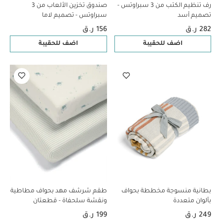
رف تنظيم الكتب من 3 سبراوتس -
صندوق تخزين الألعاب من 3
تصميم أسد
سبراوتس - تصميم لاما
282 ر.ق
156 ر.ق
اضف للحقيبة
اضف للحقيبة
بطانية منسوجة مخططة بحواف
طقم شرشف مهد بحواف مطاطية
بألوان متعددة
ونقشة سلحفاة - قطعتان
249 ر.ق
199 ر.ق