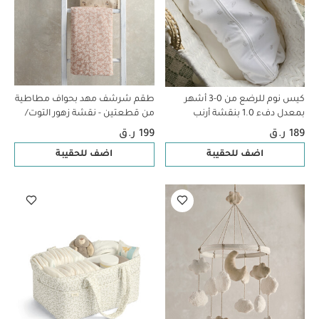
كيس نوم للرضع من 0-3 أشهر
طقم شرشف مهد بحواف مطاطية
بمعدل دفء 1.0 بنقشة أرنب
من قطعتين - نقشة زهور التوت/
الفاوانيا
189 ر.ق
199 ر.ق
اضف للحقيبة
اضف للحقيبة