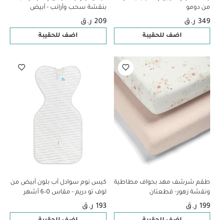
من دومو
بنقشة سحب وأرانب - أبيض
349 ر.ق
209 ر.ق
اضف للحقيبة
اضف للحقيبة
طقم شرشف مهد بحواف مطاطية
كيس نوم سوادل أب بلون أبيض من
ونقشة زهور- قطعتان
لوف تو دريم - مقاس 0–6 أشهر
199 ر.ق
193 ر.ق