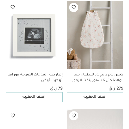
كيس نوم دريم بود للأطفال منذ
إطار صور الموجات الصوتية فور ايفر
الولادة حتى 6 شهور بنقشة زهور -
تريجرد - أبيض
معدل دفء 2.5
279 ر.ق
79 ر.ق
اضف للحقيبة
اضف للحقيبة