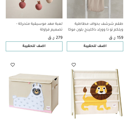
طقم شرشف بحواف مطاطية
لعبة مهد موسيقية متحركة -
ويلكم تو ذا وورلد داكلينج بلون موكا
تصميم فراولة
- قطعتان
159 ر.ق
279 ر.ق
اضف للحقيبة
اضف للحقيبة