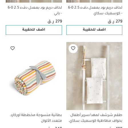
لحاف دريم بود بمعدل دفء 2.5 0-6
لحاف دريم بود بمعدل دفء 2.5 0-6
- كوسميك سكاي
- باني
279 ر.ق
279 ر.ق
اضف للحقيبة
اضف للحقيبة
طقم شرشف لمهد/سرير أطفال
بطانية منسوجة مخططة اوركارد
بحواف مطاطية كوسميك سكاي،
متعدد الألوان
قطعتان