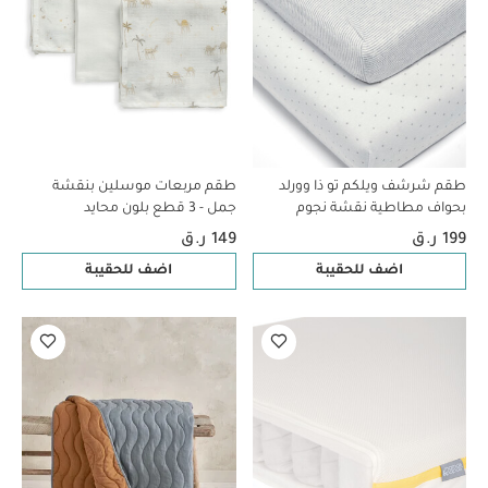
طقم شرشف ويلكم تو ذا وورلد
طقم مربعات موسلين بنقشة
بحواف مطاطية نقشة نجوم
جمل - 3 قطع بلون محايد
وخطوط - قطعتان
199 ر.ق
149 ر.ق
اضف للحقيبة
اضف للحقيبة