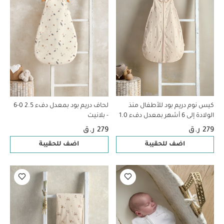
كيس نوم دريم بود للأطفال منذ
لحاف دريم بود بمعدل دفء 2.5 0-6
الولادة إلى 6 أشهر بمعدل دفء 1.0
- بلانيت
- نقشة زهور
279 ر.ق
279 ر.ق
اضف للحقيبة
اضف للحقيبة