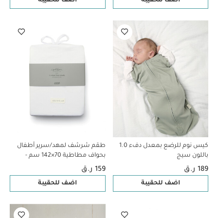
اضف للحقيبة
اضف للحقيبة
كيس نوم للرضع بمعدل دفء 1.0
طقم شرشف لمهد/سرير أطفال
باللون سيج
بحواف مطاطية 70×142 سم -
قطعتان
189 ر.ق
159 ر.ق
اضف للحقيبة
اضف للحقيبة