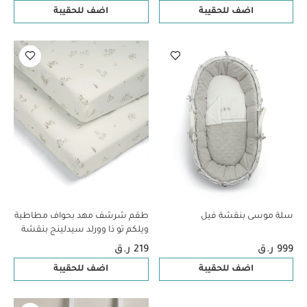
اضف للحقيبة
اضف للحقيبة
سلة موسى بنقشة فيل
طقم شرشف مهد بحواف مطاطية
ويلكم تو ذا وورلد سيدلينج بنقشة
أرنب/ثعلب - قطعتان
999 ر.ق
219 ر.ق
اضف للحقيبة
اضف للحقيبة