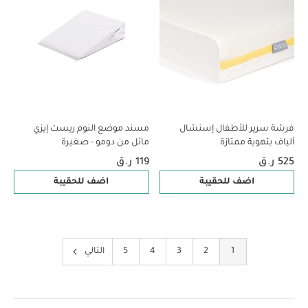
فرشة سرير للأطفال إسنشال
مسند موضع النوم ريست إيزي
ألياف بتهوية ممتازة
مائل من دومو - صغيرة
525 ر.ق
119 ر.ق
اضف للحقيبة
اضف للحقيبة
1
2
3
4
5
التالي