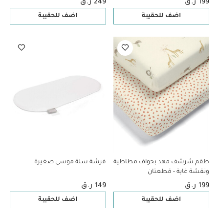
199 ر.ق
249 ر.ق
اضف للحقيبة
اضف للحقيبة
طقم شرشف مهد بحواف مطاطية
فرشة سلة موسى صغيرة
ونقشة غابة - قطعتان
199 ر.ق
149 ر.ق
اضف للحقيبة
اضف للحقيبة