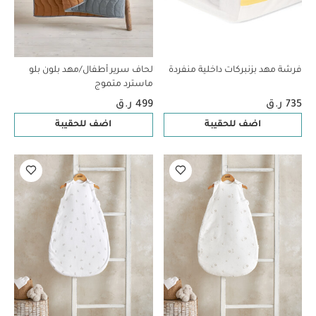
فرشة مهد بزنبركات داخلية منفردة
لحاف سرير أطفال/مهد بلون بلو
ماسترد متموج
735 ر.ق
499 ر.ق
اضف للحقيبة
اضف للحقيبة