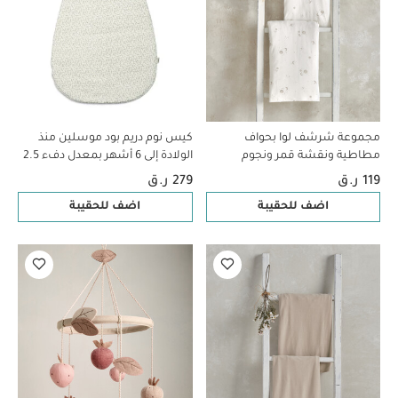
مجموعة شرشف لوا بحواف
كيس نوم دريم بود موسلين منذ
مطاطية ونقشة قمر ونجوم
الولادة إلى 6 أشهر بمعدل دفء 2.5
(قطعتين)
- نقشة أوراق شجر
119 ر.ق
279 ر.ق
اضف للحقيبة
اضف للحقيبة