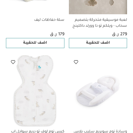
لعبة موسيقية متحركة بتصميم
سلة حفاظات ليف
سحاب - ويلكم تو ذا وورلد داكلينج
279 ر.ق
179 ر.ق
اضف للحقيبة
اضف للحقيبة
وسادة نوم سوبريم سليب بلاس
كيس نوم لوف تو دريم سوادل اب