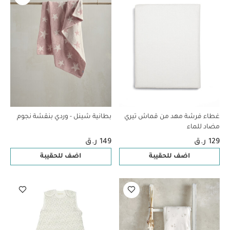
غطاء فرشة مهد من قماش تيري
بطانية شينل - وردي بنقشة نجوم
مضاد للماء
129 ر.ق
149 ر.ق
اضف للحقيبة
اضف للحقيبة