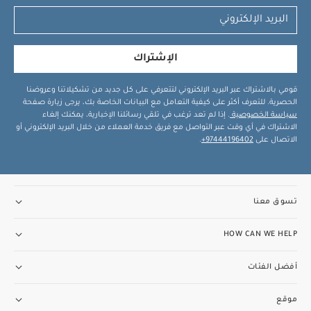
الإشتراك
قومي بالاشتراك عبر البريد الإلكتروني لتتعرفي على كل جديد من تشكيلاتنا وعروضنا
الحصرية. للتعرف أكثر على كيفية التعامل مع البيانات الخاصة بك، يرجى زيارة صفحة
سياسة الخصوصية
. إذا لم تعد ترغب في تلقي رسائلنا الإخبارية، يمكنك إلغاء
الاشتراك في أي وقت عبر التواصل مع فريق خدمة العملاء من خلال البريد الإلكتروني أو
الاتصال على
97444196402+
.
تسوق معنا
HOW CAN WE HELP
أفضل الفئات
موقع