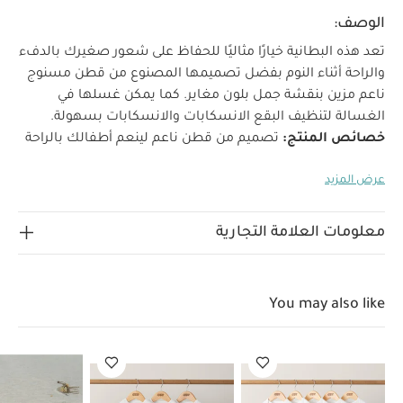
الوصف:
تعد هذه البطانية خيارًا مثاليًا للحفاظ على شعور صغيرك بالدفء
والراحة أثناء النوم بفضل تصميمها المصنوع من قطن مسنوج
ناعم مزين بنقشة جمل بلون مغاير. كما يمكن غسلها في
الغسالة لتنظيف البقع الانسكابات والانسكابات بسهولة.
خصائص المنتج:
تصميم من قطن ناعم لينعم أطفالك بالراحة
نقشة جمل رقيقة
غسل في الغسالة
مواصفات المنتج:
عرض المزيد
العمر المناسب:
من الولادة فأكثر
الخامات:
100‏% قطن
تعليمات العناية:
غسل في الغسالة بدرجة حرارة 40 مئوية،
وتجفيف على درجة حرارة منخفضة
تعليمات السلامة:
متوافق
معلومات العلامة التجارية
مع معيار أوكوتكس 100
تعليمات السلامة وتحذيرات:
يحفظ
المنتج بعيدًا عن النار
الأبعاد:
العرض 70 × الطول 90 سم
قد
يعجبك أيضاً:
طقم ألبسة قطعة واحدة بأكمام قصيرة قماش عضوي
You may also like
بلون أبيض - 5 قطع
طقم بيجاما قطعة واحدة عضوية بلون أبيض - 3
قطع
لحاف بتطريز جمل
طقم مربعات موسلين بنقشة جمل - 3 قطع
بلون أزرق
طقم بطبعة سماوية، قطعتين