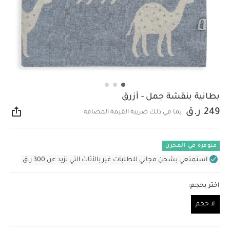
بطانية بنقشة جمل - أزرق
249 ر.ق
بما في ذلك ضريبة القيمة المضافة
مشار
متوفرة في المخزن
استمتعي بشحن مجاني للطلبات غير بالأثاث التي تزيد عن 300 ر.ق
اختر بحجم:
لا حجم