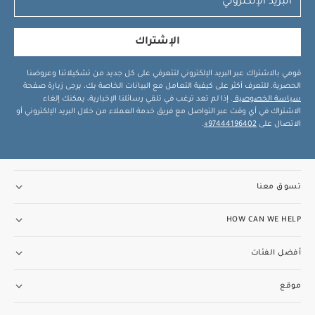
الإشتراك
قومي بالاشتراك عبر البريد الإلكتروني لتتعرفي على كل جديد من تشكيلاتنا وعروضنا
الحصرية. للتعرف أكثر على كيفية التعامل مع البيانات الخاصة بك، يرجى زيارة صفحة
سياسة الخصوصية
. إذا لم تعد ترغب في تلقي رسائلنا الإخبارية، يمكنك إلغاء
الاشتراك في أي وقت عبر التواصل مع فريق خدمة العملاء من خلال البريد الإلكتروني أو
الاتصال على
97444196402+
.
تسوق معنا
HOW CAN WE HELP
أفضل الفئات
موقع