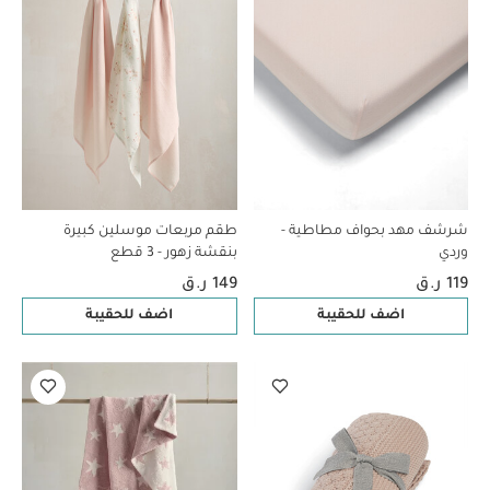
شرشف مهد بحواف مطاطية -
طقم مربعات موسلين كبيرة
وردي
بنقشة زهور - 3 قطع
119 ر.ق
149 ر.ق
اضف للحقيبة
اضف للحقيبة