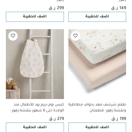
149 ر.ق
299 ر.ق
اضف للحقيبة
اضف للحقيبة
طقم شرشف مهد بحواف مطاطية
كيس نوم دريم بود للأطفال منذ
ونقشة زهور- قطعتان
الولادة حتى 6 شهور بنقشة زهور -
معدل دفء 2.5
199 ر.ق
279 ر.ق
اضف للحقيبة
اضف للحقيبة