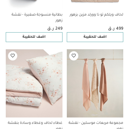
لحاف ويلكم تو ذا وورلد مزين بزهور
بطانية منسوجة صغيرة - نقشة
زهور
499 ر.ق
249 ر.ق
اضف للحقيبة
اضف للحقيبة
مجموعة مربعات موسلين - نقشة
غطاء لحاف وغطاء وسادة بنقشة
زهور
زهور