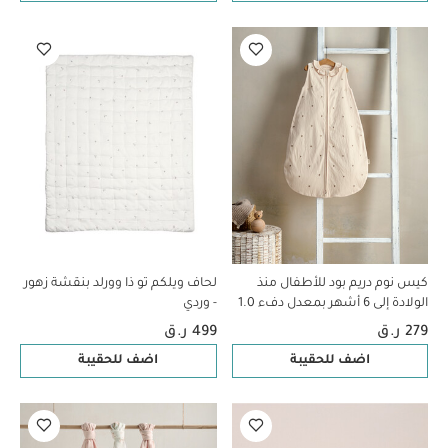
كيس نوم دريم بود للأطفال منذ
لحاف ويلكم تو ذا وورلد بنقشة زهور
الولادة إلى 6 أشهر بمعدل دفء 1.0
- وردي
- نقشة زهور
279 ر.ق
499 ر.ق
اضف للحقيبة
اضف للحقيبة