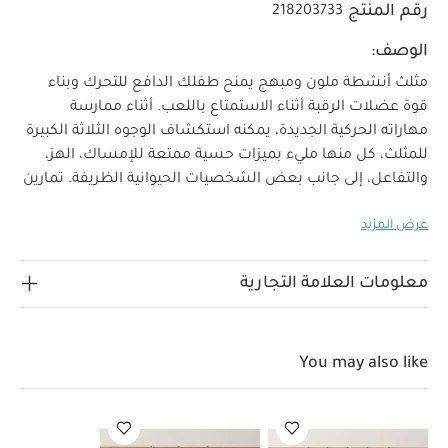
رقم المنتج
218203733
الوصف:
مثلث أنشطة ملون ومبهج يمنح طفلك الدافع للتحرك وبناء
قوة عضلات الرقبة أثناء الاستمتاع باللعب. أثناء ممارسة
مهاراته الحركية الجديدة، يمكنه استكشاف الوجوه الثلاثة الكبيرة
للمثلث، كل منها مليء بميزات حسية ممتعة للإمساك، الهز،
والتفاعل، إلى جانب بعض الشخصيات الحيوانية الظريفة.
تمارين
البطن تعتبر تمرينًا موصى به لتقوية عضلات الرقبة والكتف لدى
عرض المزيد
الطفل. مثلث النشاط هذا مثالي لجعل هذا النشاط الأساسي
ممتعًا وجذابًا للغاية.
شكل المثلث الناعم يوفر دعمًا كافيًا لوضع
الطفل عليه أثناء تمارين البطن، وفي الوقت نفسه خفيف بما
معلومات العلامة التجارية
يكفي ليتمكن الطفل من الإمساك به وتحريكه مع نموه،
وتدحرجه، وزحفه.
يحرك حواس الطفل، يحفز خياله، ويطور
مهاراته الحركية مع 11 ميزة نشاط، بما في ذلك مرآة للعب
You may also like
الاختباء، طائر يصدر صوت صرير، عضاضة، وفرس نهر مخفي.
خصائص المنتج:
مثلث نشاط مليء بالمرح، مثالي لتمارين
البطن
قماش ناعم جدًا ولطيف على البشرة الحساسة
المواصفات:
مناسب من الولادة، ما يجعله هدية أولى مثالية