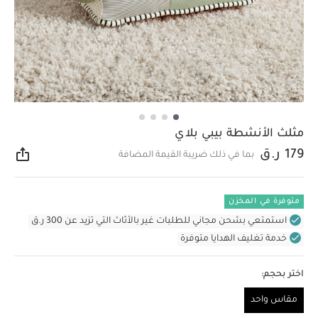
مثلث الأنشطة بيبي بلاي
179 ر.ق
بما في ذلك ضريبة القيمة المضافة
مشار
متوفرة في المخزن
استمتعي بشحن مجاني للطلبات غير بالأثاث التي تزيد عن 300 ر.ق
خدمة تغليف الهدايا متوفرة
اختر بحجم:
مقاس واحد