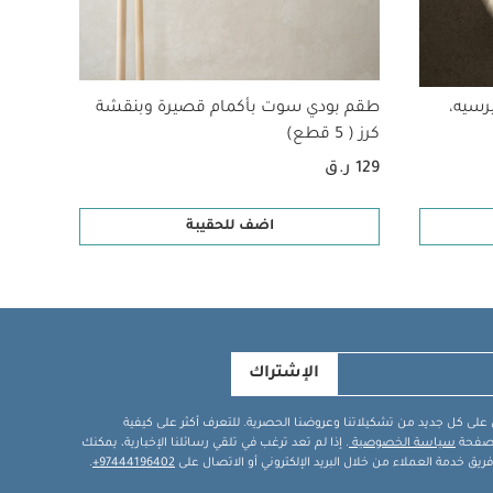
رسيه،
طقم بودي سوت بأكمام قصيرة وبنقشة
فرشاة
كرز ( 5 قطع)
المجع
129 ر.ق
72 ر.ق
اضف للحقيبة
الإشتراك
في على كل جديد من تشكيلاتنا وعروضنا الحصرية. للتعرف أكثر على كيفية
ة صفحة
سياسة الخصوصية
. إذا لم تعد ترغب في تلقي رسائلنا الإخبارية، يمكنك
يق خدمة العملاء من خلال البريد الإلكتروني أو الاتصال على
97444196402+
.