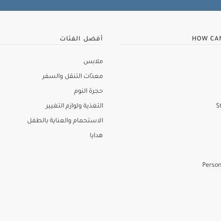
HOW CA
أفضل الفئات
ملابس
معدّات التنقل والسفر
حجرة النوم
S
التغذية ولوازم التغيير
الاستحمام والعناية بالطفل
هدايا
Person