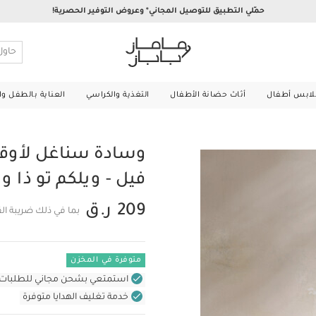
حمّلي التطبيق للتوصيل المجاني* وعروض التوفير الحصرية!
لابس أطفال
أثاث حضانة الأطفال
التغذية والكراسي
العناية بالطفل و
وسادة سناغل لأوقا
فيل - ويلكم تو ذا و
209 ر.ق
بما في ذلك ضريبة ال
متوفرة في المخزن
استمتعي بشحن مجاني للطلبات غير بال
خدمة تغليف الهدايا متوفرة