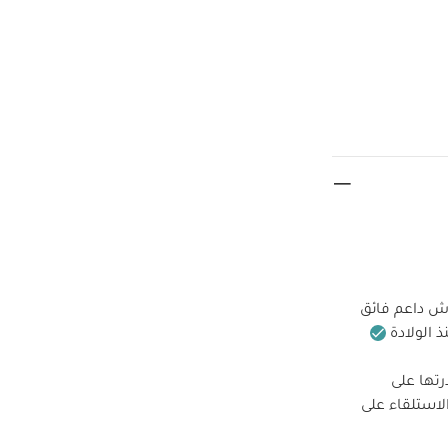
 داعم فائق
 الولادة
تها على
استلقاء على
ادة مبطنة