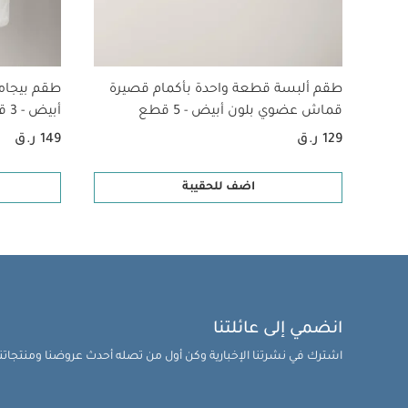
طقم ألبسة قطعة واحدة بأكمام قصيرة
طقم بيجام
قماش عضوي بلون أبيض - 5 قطع
أبيض - 3 قطع
129 ر.ق
149 ر.ق
اضف للحقيبة
انضمي إلى عائلتنا
اشترك في نشرتنا الإخبارية وكن أول من تصله أحدث عروضنا ومنتجاتنا 