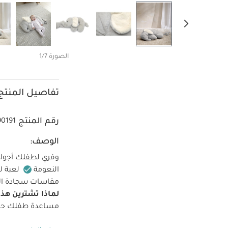
الصورة 1/7
تفاصيل المنتج
رقم المنتج
90191
الوصف:
وفري لطفلك أجواء 
النعومة
لعبة ل
مقاسات سجادة الأنشطة: الارتفاع: 21 سم 
لماذا تشترين هذا
مساعدة طفلك حديث
البطن التي نقدمها