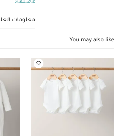
عرض المزيد
ومريحة للاستلقاء 
وحملها بسهولة با
قد يعجبك أيضاً:
ط
معلومات العلام
عضوية بلون أبيض - 3 قطع
( 5 قطع)
فرشاة فك 
You may also like