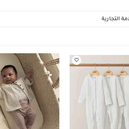
على البطن بأمان
تتضمن لعبة لتنمية عضلات اليد وبها خشخيشة 
لأيدي الصغيرة
مناسبة منذ الولادة مما يجعلها هدية مثالية للأطفال
قم ألبسة قطعة واحدة بأكمام قصيرة قماش عضوي بلون أبيض - 5 قطع
طقم 
ة التجارية
طقم بودي سوت ديزي، جاكيت جيرسيه، ولغينغز
طقم بودي سوت بأكمام 
تشابك الشعر الكثيف أو المجعد للأطفال بسن المشي من فريدا