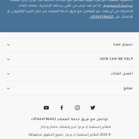
الحصرية. للتعرف أكثر على كيفية التعامل مع البيانات الخاصة بك، يرجى زيارة صفحة
سياسة الخصوصية
. إذا لم تعد ترغب في تلقي رسائلنا الإخبارية، يمكنك إلغاء
الاشتراك في أي وقت عبر التواصل مع فريق خدمة العملاء من خلال البريد الإلكتروني أو
الاتصال على
97444196402+
.
تسوق معنا
HOW CAN WE HELP
أفضل الفئات
موقع
تواصل مع فريق خدمة العملاء
97444196402+
الطاير إنسغنيا (ذ.م.م) تدير وتمتلك ماماز وباباز
© 2026 الطاير إنسغنيا (ذ.م.م). جميع الحقوق محفوظة