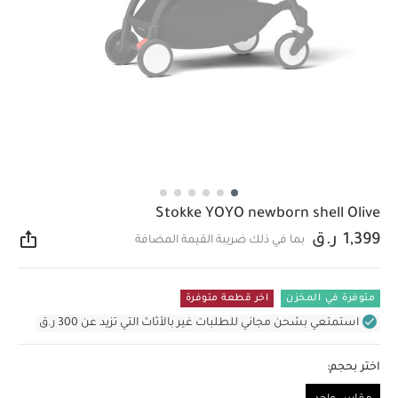
Stokke YOYO newborn shell Olive
1,399 ر.ق
بما في ذلك ضريبة القيمة المضافة
مشار
متوفرة في المخزن
اخر قطعة متوفرة
استمتعي بشحن مجاني للطلبات غير بالأثاث التي تزيد عن 300 ر.ق
اختر بحجم: