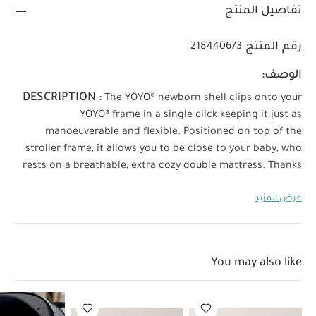
تفاصيل المنتج
رقم المنتج
218440673
الوصف:
DESCRIPTION :
The YOYO® newborn shell clips onto your
YOYO³ frame in a single click keeping it just as
manoeuverable and flexible.
Positioned on top of the
stroller frame, it allows you to be close to your baby, who
rests on a breathable, extra cozy double mattress.
Thanks
to its lightweight design, you can easily carry it by hand,
عرض المزيد
set it on the floor and clip it to the stroller frame whenever
you go for a walk.
With a range of trendy colors to choose
from, you can make it your own and find the perfect fit for
FEATURES :
your style.
The newborn shell easily clips
You may also like
onto the YOYO³ frame and can be carried by hand
Ultra-
compact, disassembles into two half-shells for optimal
storage
Ultra-lightweight (3kg/6.7lbs)
Ventilated