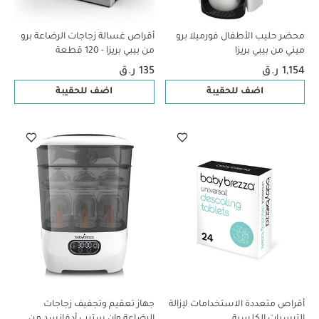
محضر حليب الأطفال فورميلا برو
أقراص غسالة زجاجات الرضاعة برو
ميني من بيبي بريزا
من بيبي بريزا - 120 قطعة
1,154 ر.ق
135 ر.ق
اضف للحقيبة
اضف للحقيبة
أقراص متعددة الاستخدامات لإزالة
جهاز تعقيم وتجفيف زجاجات
الترسبات الكلسية
الرضاعة وان ستيب أدفانسد من