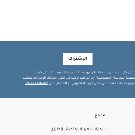
الإشتراك
في على كل جديد من تشكيلاتنا وعروضنا الحصرية. للتعرف أكثر على كيفية
ة صفحة
سياسة الخصوصية
. إذا لم تعد ترغب في تلقي رسائلنا الإخبارية، يمكنك
يق خدمة العملاء من خلال البريد الإلكتروني أو الاتصال على
97444196402+
.
موقع
الإمارات العربية المتحدة - إنجليزي