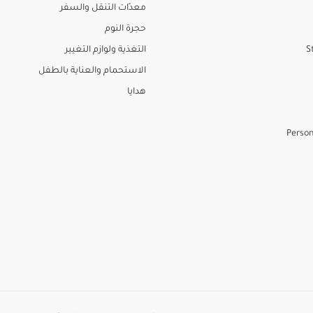
معدّات التنقل والسفر
حجرة النوم
S
التغذية ولوازم التغيير
الاستحمام والعناية بالطفل
هدايا
Person