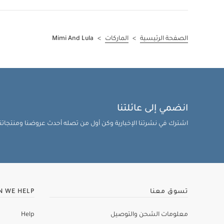
متوفر للاستلام من المتجر
(3)
65 ر.ق
-
85 ر.ق
الترتيب حسب استلام من المتجر: متوفر للاستلام من المتجر
الصفحة الرئيسية
>
الماركات
>
Mimi And Lula
انضمي إلى عائلتنا
اشترك في نشرتنا الإخبارية وكن أول من تصله أحدث عروضنا ومنتجاتنا 
تسوق معنا
N WE HELP
معلومات الشحن والتوصيل
Help