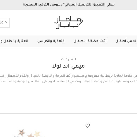
حمّلي التطبيق للتوصيل المجاني* وعروض التوفير الحصرية!
لابس أطفال
أثاث حضانة الأطفال
التغذية والكراسي
العناية بالطفل و
الماركات
ميمي اند لولا
 هي علامة تجارية بريطانية معروفة بإكسسواراتها المرحة والنابضة بالحياة، وتقدم للأطفال إ
ائب ومستلزمات التنكر وأعياد الميلاد، وتضفي لمسة ساحرة على الملابس اليومية والمناسبات