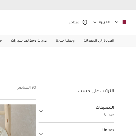
العربية
المتاجر
العودة إلى الحضانة
وصلنا حديثا
عربات ومقاعد سيارات
م
90 العناصر
الترتيب على حسب
التصنيفات
Unisex
وفّري على أطقم متعددة القطع
Unisex
(44)