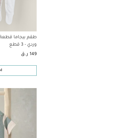
طقم بيجاما قطعة و
وردي - 3 قطع
149 ر.ق
ا