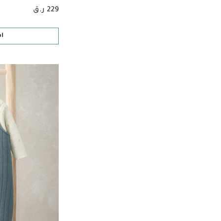
229 ر.ق
ا