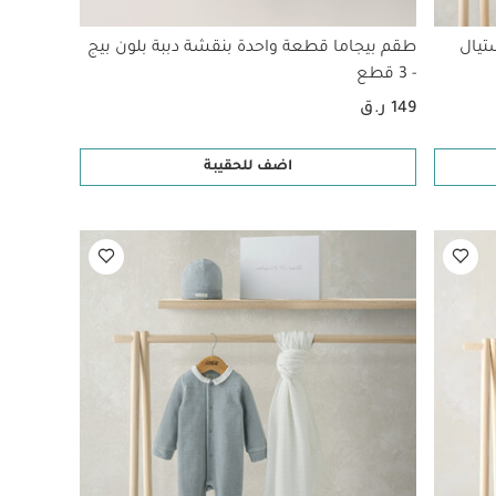
تيال
طقم بيجاما قطعة واحدة بنقشة دببة بلون بيج
- 3 قطع
149 ر.ق
اضف للحقيبة