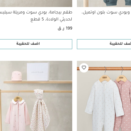
بودي سوت بلون اوتميل،
طقم بيجامة، بودي سوت ومريلة سيليس
لحديثي الولادة، 5 قطع
199 ر.ق
ضف للحقيبة
اضف للحقيبة