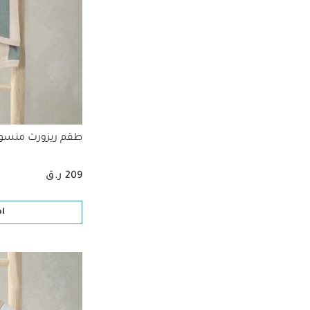
طقم ريزورت منس
209 ر.ق
ا