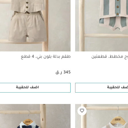
وج مخطط، قطعتين
طقم بدلة بلون بني، 4 قطع
345 ر.ق
ضف للحقيبة
اضف للحقيبة