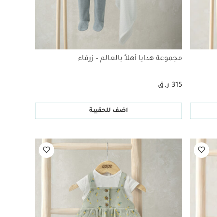
مجموعة هدايا أهلاً بالعالم – زرقاء
315 ر.ق
اضف للحقيبة