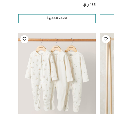
135 ر.ق
اضف للحقيبة