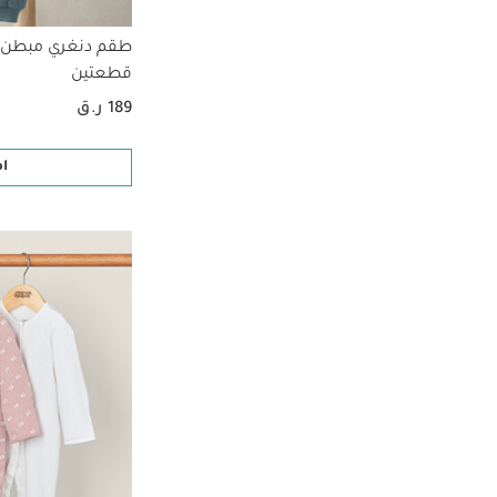
طقم دنغري مبطن و
قطعتين
189 ر.ق
ا