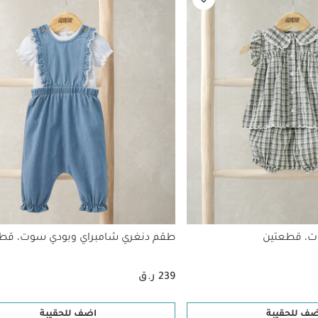
ت، قطعتين
طقم دنغري شامبراي وبودي سوت، قط
239 ر.ق
ضف للحقيبة
اضف للحقيبة