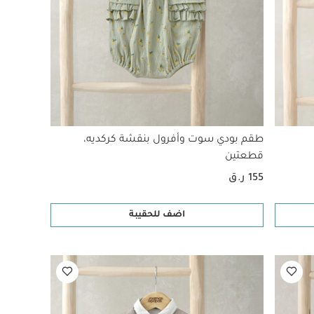
طقم بودي سوت وأفرول بنقشة كركديه،
قطعتين
155 ر.ق
اضف للحقيبة