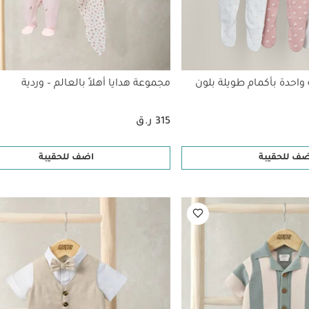
احدة بأكمام طويلة بلون
مجموعة هدايا أهلاً بالعالم – وردية
315 ر.ق
ضف للحقيبة
اضف للحقيبة