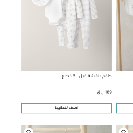
طقم بنقشة فيل - 5 قطع
189 ر.ق
اضف للحقيبة