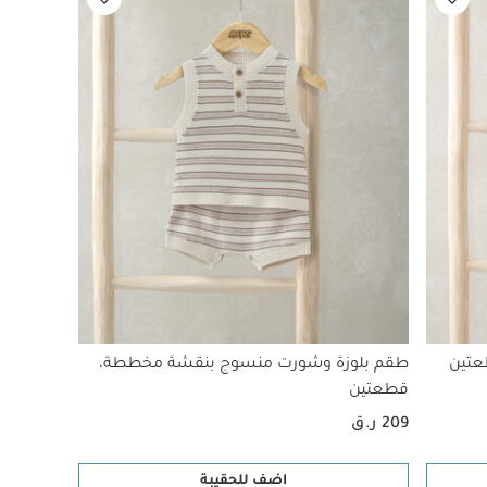
عتين
طقم بلوزة وشورت منسوج بنقشة مخططة،
قطعتين
209 ر.ق
اضف للحقيبة