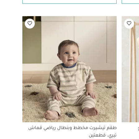
طقم تيشيرت مخطط وبنطال رياضي قماش
تيري، قطعتين