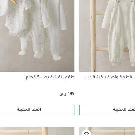
 قطعة واحدة بنقشة دب
طقم بنقشة بط - 5 قطع
199 ر.ق
ضف للحقيبة
اضف للحقيبة