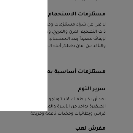
مستلزمات الاستحمام
لا غنى عن شراء مستلزمات ومنتجات الاستحمام للأطفال
ذات التصميم المرن والمريح، ومناشف حديثي الولادة لت
لإبقائه سعيداً بعد الاستحمام، بالإضافة إلى ميزان حرا
والتأكد من أمان طفلكِ أثناء الاستحمام.
مستلزمات أساسية بعد مجيء طفلكِ إلى م
سرير النوم
بعد أن يكبر طفلكِ قليلاً وينمو حجمه، سيحين موعد اس
الصغيرة بواحد من الأسرة والمهود الأكبر حجماً، مما يعن
فراش وبطانيات ومخدات ناعمة ومريحة.
مفرش لعب