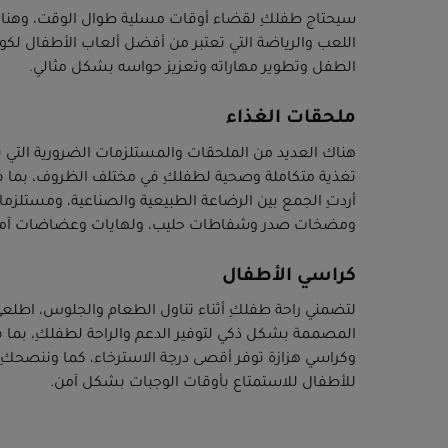
سيحتاج طفلكِ لقضاء أوقات مسلية طوال الوقت، وهنا 
اللعب والرياضة التي تعتبر من أفضل ألعاب الأطفال لكون
الطفل وتطوير مهاراته وتعزيز حواسه بشكل مثالي.
ملحقات الغذاء
هناك العديد من الملحقات والمستلزمات الضرورية التي 
تغذية متكاملة وصحية لطفلكِ في مختلف الظروف، بما ف
أردتِ الجمع بين الرضاعة الطبيعية والصناعية، ومستلز
ومضخات صدر وشفاطات حليب، ولهايات وعضاضات آمنة 
كراسي الأطفال
لتضمني راحة طفلكِ أثناء تناول الطعام والجلوس، اطلع
المصممة بشكل ذكي لتوفير الدعم والراحة لطفلكِ، بما 
وكراسي هزازة توفر أقصى درجة الاسترخاء، كما وننصحكِ 
للأطفال للاستمتاع بأوقات الوجبات بشكل آمن.