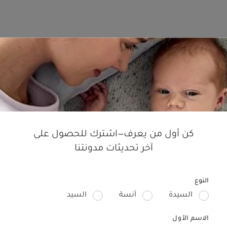
ِ، ننصحكِ بزيارة قسم ملحقات
 التي ستجعل من حياتكِ أكثر
 مضخات الصدر ووسائد الرضاعة،
 التي يجب تحضيرها استعداداً
كن أول من يعرف—اشترك للحصول على
وناعمة مثل طقم ويلكم تو ذا
 البداية لأنّ حديثي الولادة
آخر تحديثات مدونتنا
كوني على استعداد تام.
النوع
السيدة
آنسة
السيد
د اللعب أو النوم، حيث أنّ
 بشكل آمن جداً لكونها
الاسم الأول
بة امتصاص عالية.