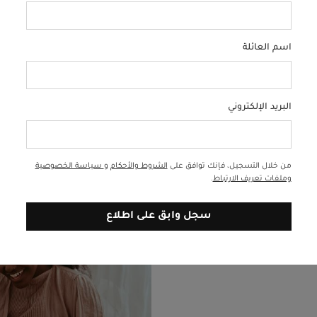
اسم العائلة
 من أحواض الاستحمام الآمنة
حافظي على دفء طفلكِ وجفافه
رة مخصص لقياس حرارة الماء
البريد الإلكتروني
من خلال التسجيل، فإنك توافق على
الشروط والأحكام
و
سياسة الخصوصية
نزله الجديد
وملفات تعريف الارتباط
.
سجل وابق على اطلاع
تبدال سلال موسى والمهود
ي أيضاً أنك ستحتاجين لشراء