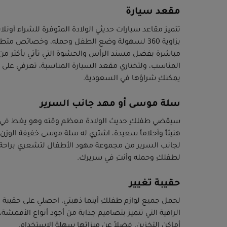
مقعد سيارة
تتميز مقاعد سيارات حديثي الولادة المتوفرة للشراء أونل
بزاوية 360 لسهولة وضع الطفل وحمله، وخصائص مت
مباشرة بفضل مسند الرأس والحشوة التي تأتي بأكثر 
المناسب، ولتختاري مقعد السيارة المناسبة، تعرفي على 
يمكنكِ شراؤها في السعودية.
سلة موسى أو مهد جانب السرير
سيقضي طفلكِ حديث الولادة معظم وقته وهو يغط في نوم
هنيئاً وأحلاماً سعيدة، اشتري له سلة موسى خفيفة الوزن
لجانب السرير من مجموعة مهود الأطفال لتشعري براحة
لطفلكِ وحمله وأنتِ في سريرك.
حقيبة تغيير
لحمل جميع لوازم طفلكِ أينما ذهبتي، احصلي على حقيبة تغ
الراقية التي تتميز بتصاميم جذابة من أجود أنواع الأقم
أماكن التخزين، فضلاً عن ميزاتها سهلة الاستخدام.