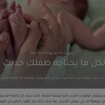
منتجات الأطفال
MAY 31, 2023
لكل ما يحتاجه طفلكِ حديث ا
 حديث الولادة من أساسيات وأمور الضرورية، وضعنا لكِ قائمة بأهم ال
ستقبال مولودكِ الجديد أمراً ممتعاً للغاية، لكننا ندرك أنّ قائمة التس
ن مرهقةً لكِ في بعض الأحيان، ولا شكّ بأنك قد تلقيتِ الكثير من الت