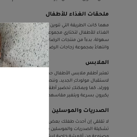
ملحقات الغذاء للأطفال
مهما كانت الطريقة التي تنوين استخدامها لتغذية طفلك
الغذاء للأطفال لتختاري مجموعة من المستلزمات المفيدة
سهولة، بدءاً من منتجات الرضاعة الطبيعية التي تشمل
وانتهاءً بمجموعة زجاجات الرضاعة وملحقاتها.
الملابس
تعتبر أطقم ملابس الأطفال حديثي الولادة من أهم الأمور
لاستقبال مولودكِ الجديد، وننصحكِ باختيار أطقم مريحة 
وورلد، كما ويمكنكِ تحضير أطقم ملابس الأطفال الرضع منذ
يكبرون بسرعة ويتغير مقاسهم باستمرار، لذلك يجب أن ت
الصدريات والموسلين
لا تقلقي إن أحدث طفلك بعض الفوضى أثناء الرضاعة أو عن
تشكيلة الصدريات والموسلين ستعمل على تنظيف طفلكِ
مصنوعة من أقمشة خاصة لبشرة الأطفال الرضع مع نس