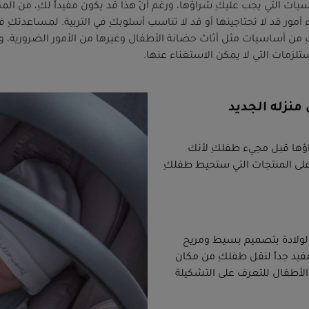
 التي يجب عليكِ شراؤها، ورغم أنّ هذا قد يكون مفيداً لكِ، من المه
مور قد لا تحتاجينها أو قد لا تناسب أسلوبكِ في التربية. لمساعدتكِ 
 من أساسيات مثل أثاث حضانة الأطفال وغيرها من الأمور الضرورية، و
تلزمات التي لا يمكن الاستغناء عنها.
نزله الجديد
ؤها قبل مجيء طفلكِ لأنك
 على المنتجات التي ستحيط طفلكِ
الولادة بتصميم بسيط ومريح
يد جداً لنقل طفلكِ من مكان
الأطفال للتعرف على التشكيلة