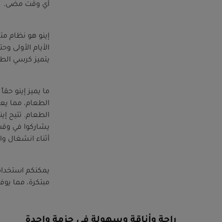
أي وقت مضى.
إينو هو نظام م
الأيام الأولى وح
يتميز كرسي الط
ما يميز إينو حق
الطعام، مما يعن
الطعام. تتيح إ
يشاركوا في وقت 
أثناء انشغال وال
يمكنكم استخدام
مبتكرة، مما يوف
راحة وأناقة وسهولة في حزمة واحدة