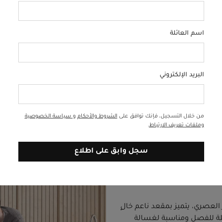
بعد الولادة القيصرية، ويُبعد الطف
ويُضاف إلى ذلك تصميمه العصري ال
اسم العائلة
لتكون إينو جزءاً طبيعياً من حياتكم 
البريد الإلكتروني
من خلال التسجيل، فإنك توافق على
الشروط والأحكام
و
سياسة الخصوصية
وملفات تعريف الارتباط
.
سجل وابق على اطلاع
بتصميم ذكي يوفّر الراحة
العصري، يتميز بمقعد ناعم خالٍ
بلة للفصل ومناسبة لغسالة