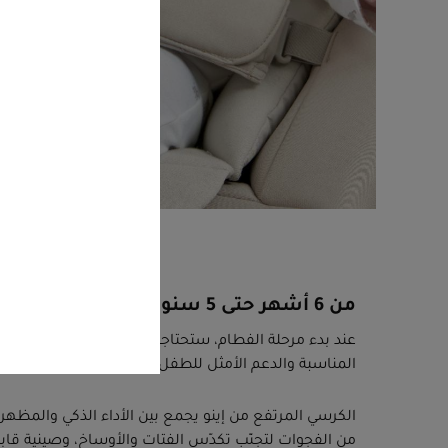
من 6 أشهر حتى 5 سنوات
عند بدء مرحلة الفطام، ستحتاجون إلى كرسي طعام مرتفع 
المناسبة والدعم الأمثل للطفل أثناء تناول الطعام.
الكرسي المرتفع من إينو يجمع بين الأداء الذكي والمظهر 
من الفجوات لتجنّب تكدّس الفتات والأوساخ، وصينية قا