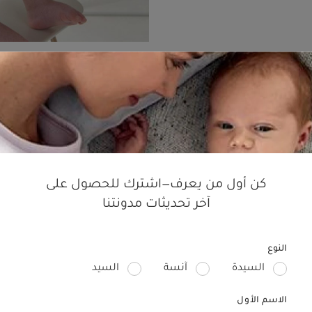
من الولادة حتى عمر 6 أشهر
في الأشهر الأولى، يُوفر الكرسي ال
إنجاز المهام اليومية دون عناء.
كن أول من يعرف—اشترك للحصول على
يعد الكرسي الهزاز من إينو الأفض
آخر تحديثات مدونتنا
المصمَّم بشكل آمن ومريح تماماً، 
تضمن المزيد من الراحة. يشمل الك
الولادة، ويمكن إزالتها لاحقاً عند
النوع
للتعديل، يتيح تعليق ألعاب (تبا
السيدة
آنسة
السيد
يمكن استخدام الكرسي على الأرض لل
الاسم الأول
ليصبح في مستوى أعلى يتيح له التف