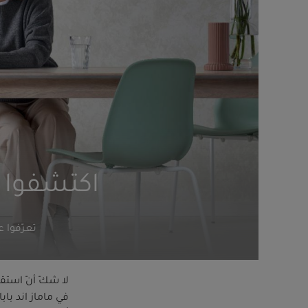
اكتشفوا إ
تعرّفوا 
لا شكّ أنّ استقب
في ماماز اند باب