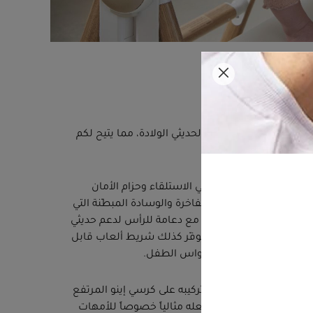
هزاز مساحة آمنة ومريحة لحديثي الولادة، مما يتيح لكم
ل في فئته، بفضل وضعيتي الاستلقاء وحزام الأمان
بالإضافة إلى الأقمشة الفاخرة والوسادة المبطّنة التي
رسي الهزاز أيضاً وسادة مع دعامة للرأس لدعم حديثي
ما يكبر الطفل. وللتسلية، يتوفّر كذلك شريط ألعاب قابل
عاً بشكل منفصل) لتنمية حواس الطفل.
استرخاء أو اللعب، أو تركيبه على كرسي إينو المرتفع
اعل مع العائلة، مما يجعله مثالياً خصوصاً للأمهات