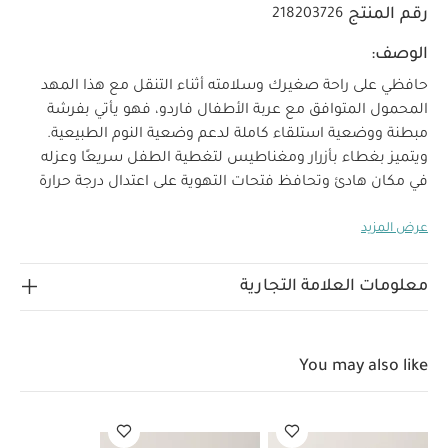
رقم المنتج
218203726
الوصف:
حافظي على راحة صغيرك وسلامته أثناء التنقل مع هذا المهد
المحمول المتوافق مع عربة الأطفال فاردو، فهو يأتي بفرشة
مبطنة ووضعية استلقاء كاملة لدعم وضعية النوم الطبيعية.
ويتميز بغطاء بأزرار ومغناطيس لتغطية الطفل سريعًا وعزله
في مكان هادئ وتحافظ فتحات التهوية على اعتدال درجة حرارة
المهد وتجعله أكثر راحة. صنع مهد فاردو من بوليستر منسوج
عرض المزيد
معاد تدويره بلون أسود كلاسيكي أنيق.
لماذا تشترين هذا
المنتج؟
فرشة مبطنة بوضعية مسطحة
غطاء علوي
بفتحات
بطانة من قماش متشابك وناعم للشعور براحة فائقة
معلومات العلامة التجارية
الخصائص والمزايا:
يتوافق مع هيكل عربة الأطفال
فاردو
مناسب منذ الولادة
قماش بوليستر منسوج معاد تدويره
You may also like
بملمس مرن وناعم على بشرة الطفل
مغناطيس سهل
الاستخدام لتجنيب إزعاج طفلك في أوقات النوم
غطاء كبير قابل
للطي مع فتحة تهوية شبكية في الخلف
خامات وبطانات بملمس
ناعم على الطفل
فرشة مبطنة ووضعية استلقاء كامل لدعم