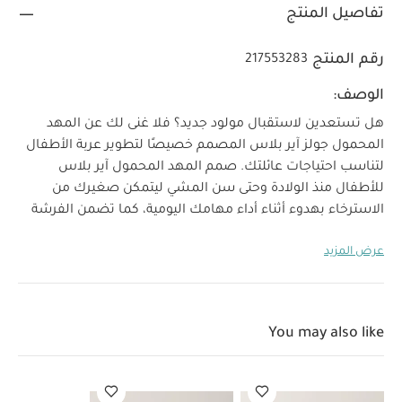
تفاصيل المنتج
رقم المنتج
217553283
الوصف:
هل تستعدين لاستقبال مولود جديد؟ فلا غنى لك عن المهد
المحمول جولز آير بلاس المصمم خصيصًا لتطوير عربة الأطفال
لتناسب احتياجات عائلتك.
صمم المهد المحمول آير بلاس
للأطفال منذ الولادة وحتى سن المشي ليتمكن صغيرك من
الاسترخاء بهدوء أثناء أداء مهامك اليومية، كما تضمن الفرشة
المسامية الحفاظ على راحة طفلك أثناء التنزه في الحديقة أو
عرض المزيد
ممارسة الرياضة أو الاستجمام في الهواء الطلق بفضل فتحات
التهوية المتعددة والغطاء العلوي القابل للتمدد. ومن مزايا
المهد المحمول الحفاظ على حجم عربة الأطفال جولز آير بلاس
المدمج والعملي، فيمكنك طي عربة الأطفال والمهد المحمول
You may also like
لتخزينها في الممرات أو صندوق السيارة أو الخزانة دون
الانشغال بأغراض كبيرة الحجم. يمكنك الانتقال بسهولة من
وضع عربة الأطفال إلى تخزينها دون عناء.
سيكون مهد جولز آير