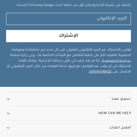
الأبعاد:
79 × 32.5 × 18.5 سم
الوزن:
3.6 كغم
قد يعجبك
اشترك في نشرتنا الإخبارية وكن أول من تصله أحدث عروضنا ومنتجاتنا الجديدة.
أيضاً:
طقم ألبسة قطعة واحدة بأكمام قصيرة قماش عضوي بلون أبيض
- 5 قطع
طقم بيجاما قطعة واحدة عضوية بلون أبيض - 3 قطع
مهد
أوكارو 2 محمول - إكليبس
مهد أوكارو 2 محمول - كريما
عربة أطفال أوكارّو
2 - هيريتج
الإشتراك
قومي بالاشتراك عبر البريد الإلكتروني لتتعرفي على كل جديد من تشكيلاتنا وعروضنا
الحصرية. للتعرف أكثر على كيفية التعامل مع البيانات الخاصة بك، يرجى زيارة صفحة
سياسة الخصوصية
. إذا لم تعد ترغب في تلقي رسائلنا الإخبارية، يمكنك إلغاء
الاشتراك في أي وقت عبر التواصل مع فريق خدمة العملاء من خلال البريد الإلكتروني أو
الاتصال على
97444196402+
.
تسوق معنا
HOW CAN WE HELP
أفضل الفئات