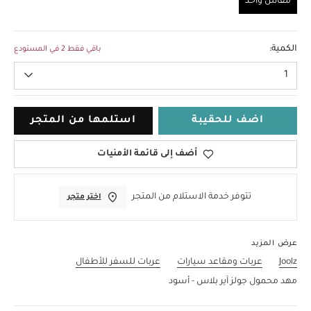
مقاس واحد
مقاس واحد
الكمية:
باقي فقط 2 في المستودع
1
اضف للحقيبة
استلمها من المتجر
أضف إلى قائمة الأمنيات
تتوفر خدمة الاستلام من المتجر
اختر متجر
عرض المزيد
Joolz
عربات ومقاعد سيارات
عربات للسفر للأطفال
مهد محمول جولز آير بلاس - أسود