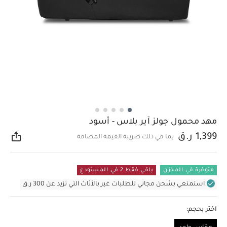
مهد محمول جولز آير بلاس - أسود
1,399 ر.ق
بما في ذلك ضريبة القيمة المضافة
مشار
متوفرة في المخزن
باقي فقط 2 في المستودع
استمتعي بشحن مجاني للطلبات غير بالأثاث التي تزيد عن 300 ر.ق
اختر بحجم: