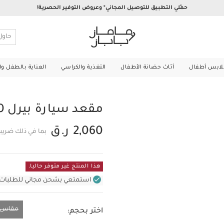
حمّلي التطبيق للتوصيل المجاني* وعروض التوفير الحصرية!
لابس أطفال
أثاث حضانة الأطفال
التغذية والكراسي
العناية بالطفل و
مقعد سيارة بيرل 360 برو من ماكسي كوزي - رمادي
2,060 ر.ق
بما في ذلك ضريبة
هذا المنتج غير متوفر حاليا.
استمتعي بشحن مجاني للطلبات غير بال
مقاس و
اختر بحجم:
مقاس واحد