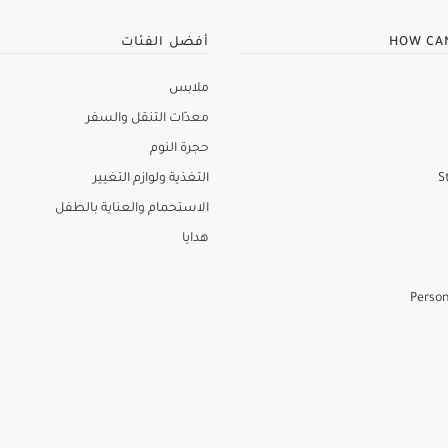
HOW CA
أفضل الفئات
ملابس
معدّات التنقل والسفر
حجرة النوم
S
التغذية ولوازم التغيير
الاستحمام والعناية بالطفل
هدايا
Person