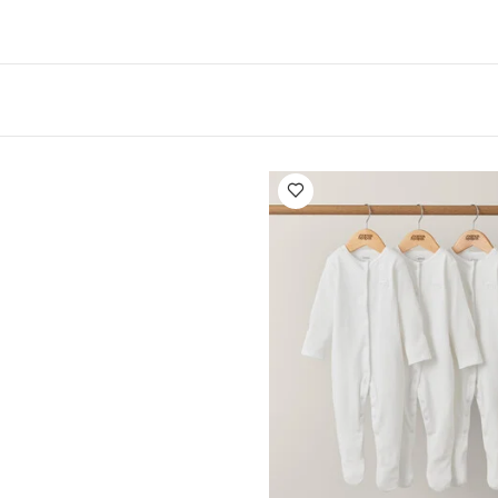
لطفلك
حتى عمر 4 سنوات.
يمكن استخدام مقعد بيرل
360 برو بتقنية SlideTech™‎ لتحصلي على المقعد الوحيد القابل للتدوير والسحب تجا
حزام سهل التركيب على وضع طفلك بسهولة في المقعد بدون عناء، بين
ي مقعد ماكسي كوزي حماية فائقة من الصدمات الجانبية.
خمس وضعيات إمالة مريحة
توفر لصغيرك الراحة الفائقة أثناء ا
النافذة أو أثناء الاستلقاء.
مسند رأس قابل للتعديل
(9 وضعي
قماش كليما فلو وخامات مسامية عالية الأداء لتوفير تهوية جيدة لطفل
بة له
صن
 أي مكان
مقعد واسع يوفر مساحة كبيرة مناسبة لمراحل نمو طفلك
 الولادة بإضافة بطانة حديثي الولادة المريحة (تباع على حدة)
:
:
يتوافق مقعد سيارة ماكسي كوزي بيرل 36. برو 
الفائقة لصغيرك منذ الولادة وحتى عمر 4 سنوات
تعمل
تقنية جي
في مقعد بيرل 360 برو على امتصاص 45‏%‏ من الصدمات الجانبية، فهي مصممة خصي
ن الطفل لتقليل الإصابات خاصة في منطقة الرأس والرقبة والأكتاف
م:
يمكنك استخدامه مع قاعدة فاميلي فيكس 360 برو القابلة للسحب (تباع ع