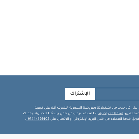
ناة من آلام
رل 360 برو بسلاسة وسهولة في 5 وضعيات إمالة
ء صنع مقعد بيرل
مة لتتمكني من
ركيب القاعدة
مقعد مع معيار AGR ويعتبر مقعدًا مناسبًا
ة في المشكلات
 الطفل في
7.1 كغم
متوافق
واحدة بأكمام
الإشتراك
في على كل جديد من تشكيلاتنا وعروضنا الحصرية. للتعرف أكثر على كيفية
ة صفحة
سياسة الخصوصية
. إذا لم تعد ترغب في تلقي رسائلنا الإخبارية، يمكنك
يق خدمة العملاء من خلال البريد الإلكتروني أو الاتصال على
97444196402+
.