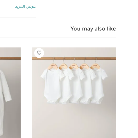
الزاوية المناسبة 
عرض المزيد
المشي.
يساعدك ال
جي سيل المدمجة ف
You may also like
خصائص المنتج:
الجلوس والتطلع من 
الراحة وأجزاء من 
درجة الحرارة المناس
الفائقة لطفلك في
ويمكن استخدامه منذ
تعليمات السلامة
سايز لتوفير الحماية 
الاصطدام بعيدًا ع
سهولة الاستخدا