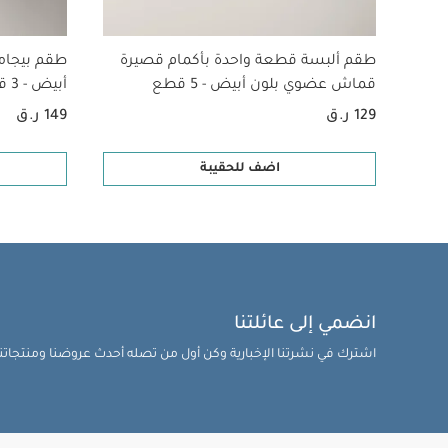
وسحب طفلك تجاهك 
الظهر أو صدمات ا
باستخدام يد واحدة
طقم ألبسة قطعة واحدة بأكمام قصيرة
طقم بيجام
360 برو من خامات فاخرة سهلة التنظيف
قماش عضوي بلون أبيض - 5 قطع
أبيض - 3 قطع
تركيب مقعد السيا
129 ر.ق
149 ر.ق
والمقعد بشكل صحي
اضف للحقيبة
المتعلقة بالظهر)
السيارة
بدون الحاج
مواصفات المنتج:
العمر المناسب
قاعدة فاميلي فيكس 360 بر
مع:
قصيرة قماش عضوي بلون
انضمي إلى عائلتنا
اشترك في نشرتنا الإخبارية وكن أول من تصله أحدث عروضنا ومنتجاتنا 