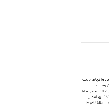
 والآباء.
يأتيك
مكانية الدوران وتقنية
يت القاعدة ولفها
وسحبها ووضع طفلك بدون المعاناة من آلام الظهر أو صدمات الرأس. يوفر مقعد بيرل 360 برو أقصى
ت إمالة لضبط