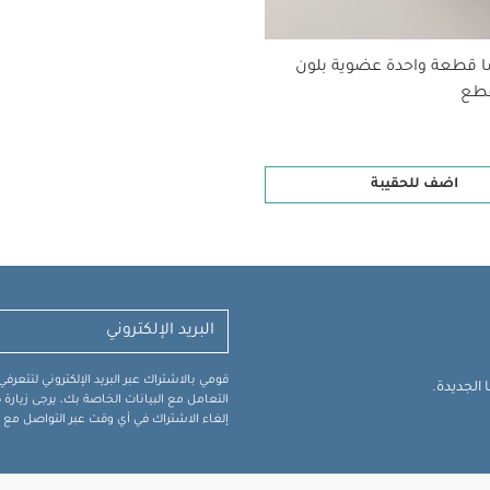
كل ما عليك تثبيت القاعدة ولفها وسحبها ووضع طفلك بدون المعا
لرأس.
يمكن تدوير مقعد بي
يظل الحزام مفتوحًا لتتمكني من وضع طفلك في المقعد بدون عنا
ا قطعة واحدة عضوية بلون
تتميز القاعدة بوصلات أيزوفيكس وساق داع
رة بسهولة وأمان، كما ستساعدك المؤشرات الواضحة على التأكد من ت
ح لتنعمي بمزيد من راحة البال
يتوافق ال
لصحة الظهر. (منظمة AGR هي منظمة مستقلة من خبراء ومتخصصي الرعاية الصحي
اضف للحقيبة
صمم المقعد بتقنية SlideTech™‎ التي توفر لك
أسهل الطرق لوضع
ة إلى الانحناء لوضعه أو إخراجه كل يوم
:
من 3 شهور إلى 4 سنوات
الطول المناسب:
حتى 105 سم
الوزن:
5
و من ماكسي كوزي
قد يعجبك أيضاً:
طقم ألبسة قطعة 
 أبيض - 5 قطع
طقم بيجاما قطعة واحدة عضوية بلون أبيض - 3 قطع
قومي بالاشتراك عبر البريد الإلكتروني لتتعر
الجديدة.
التعامل مع البيانات الخاصة بك، يرجى زيار
إلغاء الاشتراك في أي وقت عبر التواصل مع فر