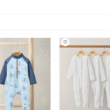
مناسب لجميع اللهايات
تصميم بطول أقل من 22 سم وفق
العمر ا
مع معيار السلامة الاوروبي EN 12586
مواصفات المنتج:
ر
الأبعاد (سم):
7.7 × 13 × 20
الوزن الصافي (كغم):
0.014
قد 
ة بأكمام قصيرة قماش عضوي بلون أبيض - 5 قطع
طقم بيجاما قطعة واحدة 
طبعة حبار
طقم بودي سوت ديزي، جاكيت جيرسيه، ولغينغز
طقم شراشف سلة م