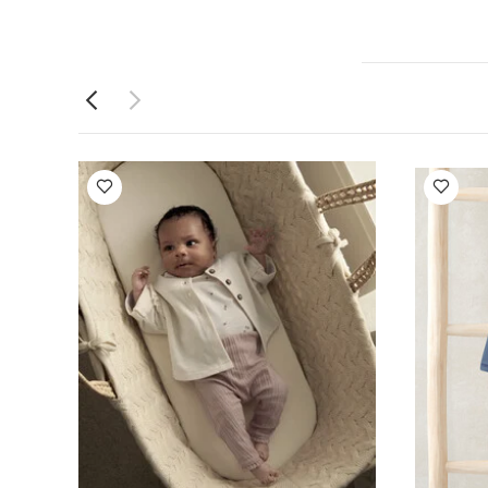
ًا للقواعد والمعايير
لمناسب:
منذ
يعجبك أيضاً:
عضوية بلون أبيض -
وسى بحواف