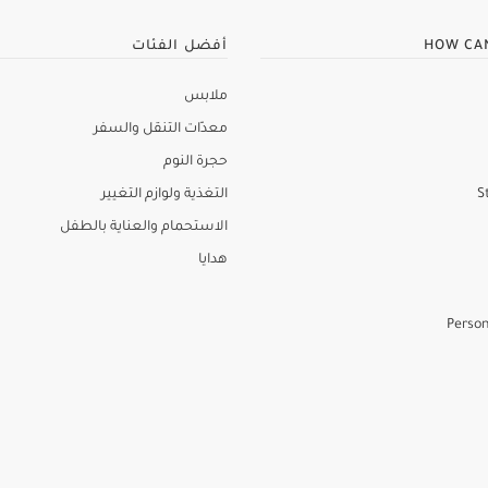
HOW CA
أفضل الفئات
ملابس
معدّات التنقل والسفر
حجرة النوم
S
التغذية ولوازم التغيير
الاستحمام والعناية بالطفل
هدايا
Person