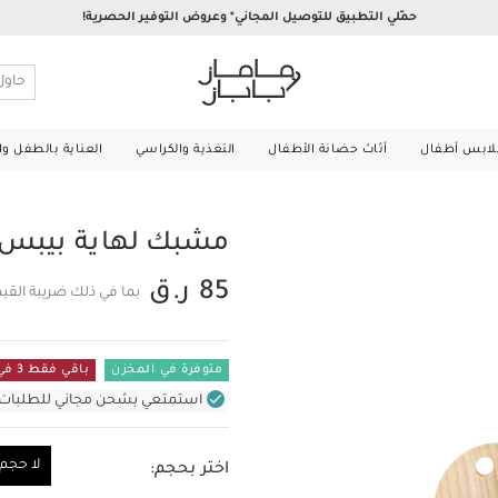
حمّلي التطبيق للتوصيل المجاني* وعروض التوفير الحصرية!
لابس أطفال
أثاث حضانة الأطفال
التغذية والكراسي
العناية بالطفل و
مشبك لهاية بيبس 
85 ر.ق
بما في ذلك ضريبة القي
متوفرة في المخزن
باقي فقط 3 في المستودع
استمتعي بشحن مجاني للطلبات غير بال
لا حجم
اختر بحجم:
لا حجم