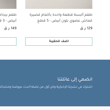
طقم ألبسة قطعة واحدة بأكمام قصيرة
طقم بيجام
قماش عضوي بلون أبيض - 5 قطع
أبيض - 3 قطع
129 ر.ق
149 ر.ق
اضف للحقيبة
انضمي إلى عائلتنا
اشترك في نشرتنا الإخبارية وكن أول من تصله أحدث عروضنا ومنتجاتنا 