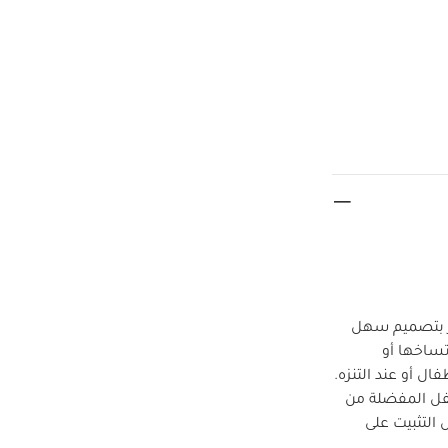
يز بتصميم سهل
تساخها أو
ال أو عند التنزه.
طفل المفضلة من
لتثبيت على