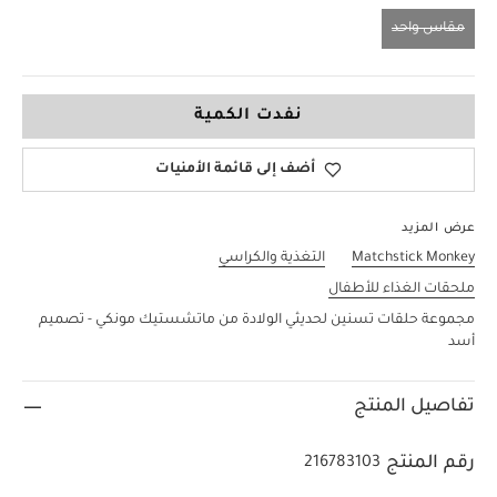
مقاس واحد
مقاس واحد
نفدت الكمية
أضف إلى قائمة الأمنيات
عرض المزيد
Matchstick Monkey
التغذية والكراسي
ملحقات الغذاء للأطفال
مجموعة حلقات تسنين لحديثي الولادة من ماتشستيك مونكي - تصميم
أسد
تفاصيل المنتج
رقم المنتج
216783103