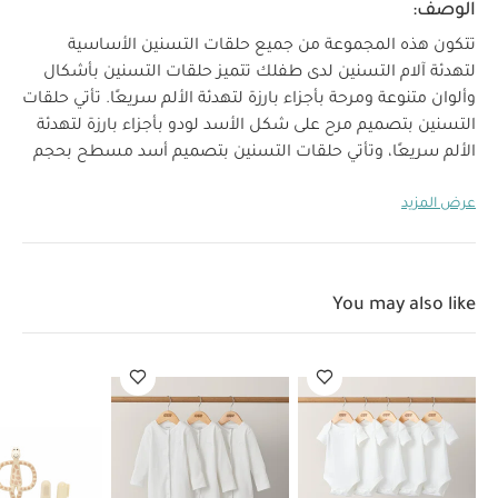
الوصف:
تتكون هذه المجموعة من جميع حلقات التسنين الأساسية
لتهدئة آلام التسنين لدى طفلك
تتميز حلقات التسنين بأشكال
وألوان متنوعة ومرحة بأجزاء بارزة لتهدئة الألم سريعًا.
تأتي حلقات
التسنين بتصميم مرح على شكل الأسد لودو بأجزاء بارزة لتهدئة
الألم سريعًا، وتأتي حلقات التسنين بتصميم أسد مسطح بحجم
صغير وخفيف مثالي للحمل بالأيدي الصغيرة ويمكن وضعها في
عرض المزيد
حقيبتك في أي مكان، كما تتميز فرشاة الأسنان بتصميم إصبع
من السيليكون مثالي للعناية بأسنان طفلك الأولى بفضل
تصميمها الناعم واللطيف على اللثة والأسنان الصغيرة.
تساعد
تقنية BioCote®‎ على تقليل الميكروبات على سطح حلقة التسنين
You may also like
مما يجعلها صحية وأكثر نظافة من حلقات التسنين الأخرى.
خصائص المنتج:
حلقة تسنين بتصميم الأسد لودو:
تصميم عملي لتنمية المهارات الحركية منذ الصغر
أجزاء بارزة
على الرأس من الخلف لتدليك اللثة الملتهبة
تساعد على وضع
أي علاج للأسنان بأمان ونظافة حتى على الضروس التي يصعب
الوصول إليها
فرشاة للتدرب على غسل الأسنان وتشجيع
الطفل على تنظيف أسنانه بنفسه
معززة بتقنية BioCote®‎