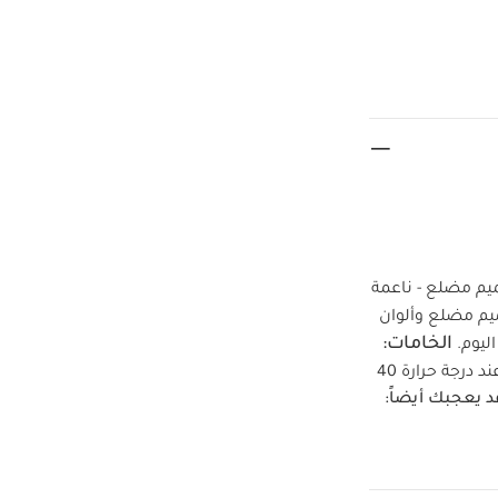
تقدم ماركة ماماز وباباز مجموعة عملية مكونة من 3 أزواج جوارب أولاد بألوان متباينة. - تصميم مضلع - ناعمة
د بتصميم مضلع وألوان
الخامات:
ليوم.
 درجة حرارة 40
د يعجبك أيضاً:
عضوية بلون أبيض -
ن لاتكس مقاس 1 للأطفال منذ الولادة بلون