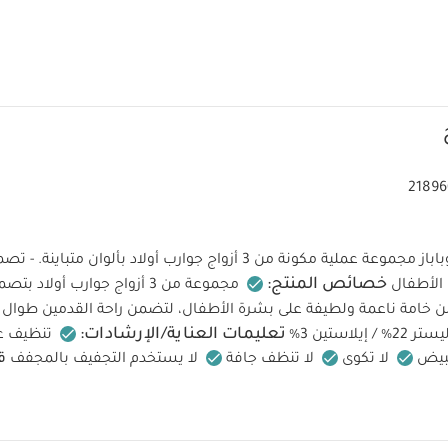
21896
خصائص المنتج:
الأطفال
مجموعة من 3 أزواج جوارب أولا
ن خامة ناعمة ولطيفة على بشرة الأطفال، لتضمن راحة القدمين طوال ا
تعليمات العناية/الإرشادات:
تنظيف عند
مبيض
لا تكوى
لا تنظف جافة
لا يستخدم التجفيف بالمجفف
ق
ة بأكمام قصيرة قماش عضوي بلون أبيض - 5 قطع
طقم بيجاما قطعة واحدة 
 طعام بامبو - ميلبا
مجموعة لهايات بيبس كولور بي
 قطعتان
طقم بودي سوت بأكمام قصيرة ونقشة أرنب ( 5 قطع)