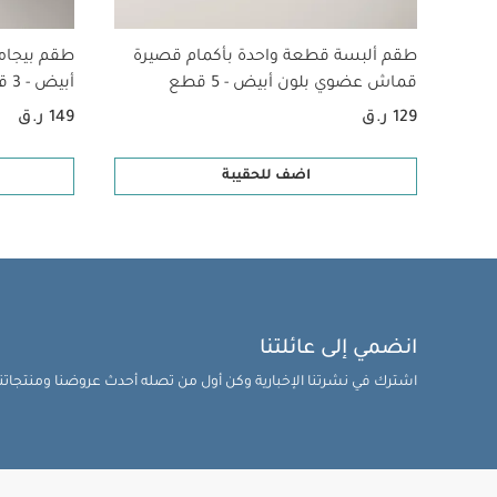
طقم ألبسة قطعة واحدة بأكمام قصيرة
طقم بيجام
قماش عضوي بلون أبيض - 5 قطع
أبيض - 3 قطع
129 ر.ق
149 ر.ق
اضف للحقيبة
انضمي إلى عائلتنا
اشترك في نشرتنا الإخبارية وكن أول من تصله أحدث عروضنا ومنتجاتنا 