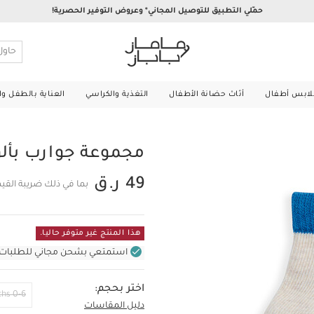
حمّلي التطبيق للتوصيل المجاني* وعروض التوفير الحصرية!
لابس أطفال
أثاث حضانة الأطفال
التغذية والكراسي
العناية بالطفل و
مجموعة جوارب بألوان م
49 ر.ق
بما في ذلك ضريبة القي
هذا المنتج غير متوفر حاليا.
استمتعي بشحن مجاني للطلبات غير بال
اختر بحجم:
0-6 Months
دليل المقاسات
6-12