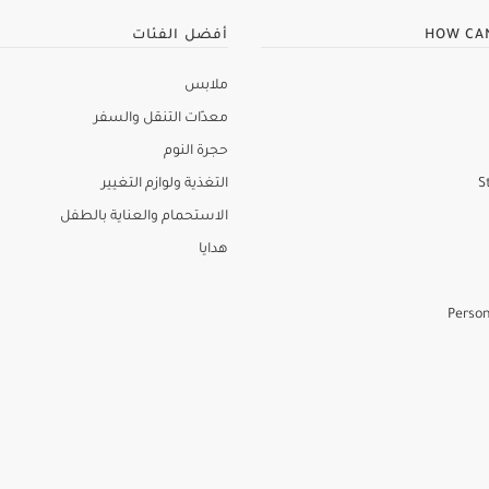
HOW CA
أفضل الفئات
ملابس
معدّات التنقل والسفر
حجرة النوم
S
التغذية ولوازم التغيير
الاستحمام والعناية بالطفل
هدايا
Person