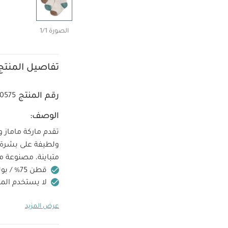
الصورة 1/1
تفاصيل المنتج
رقم المنتج
0575
الوصف:
ولطيفة على بشرة 
متباينة، مصنوعة م
قطن 75% / بوليستر 22% / إيلاستين 3%
لا يستخدم ال
طقم ألبسة قطعة واحد
عرض المزيد
3 قطع
مجموعة أدوات
فانيليا عاجي متنوع -