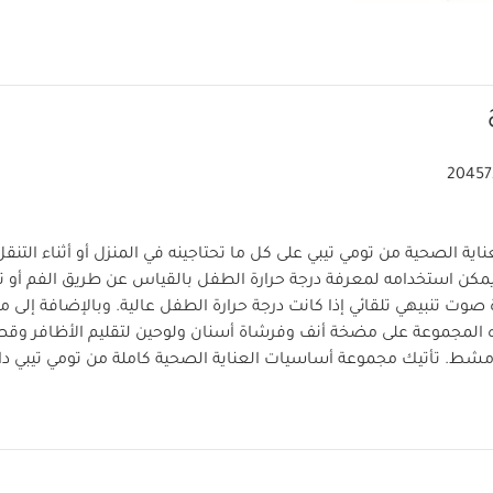
20457
ية الصحية من تومي تيبي على كل ما تحتاجينه في المنزل أو أثناء التنق
يمكن استخدامه لمعرفة درجة حرارة الطفل بالقياس عن طريق الفم أو ت
 صوت تنبيهي تلقائي إذا كانت درجة حرارة الطفل عالية. وبالإضافة إلى ميز
ه المجموعة على مضخة أنف وفرشاة أسنان ولوحين لتقليم الأظافر وقص
. تأتيك مجموعة أساسيات العناية الصحية كاملة من تومي تيبي دا
نات المجموعة.
ا:
تسع منتجات أساسية للعناية بالطفل
حقيبة سهل الحمل لت
 الاستخدامات بمحتويات عالية الجودة
ملائمة للاستخدام في الحض
باء الجدد
أبعاد المنتج:
6 × 11 × 16.5 سم
أبعاد العبوة:
31.0 × 33.0 × 18.0 سم