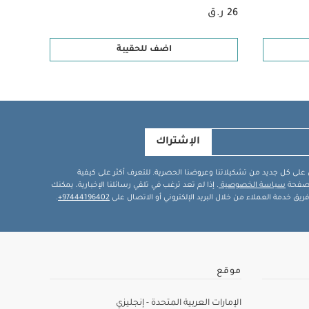
26 ر.ق
198 ر.ق
اضف للحقيبة
الإشتراك
في على كل جديد من تشكيلاتنا وعروضنا الحصرية. للتعرف أكثر على كيفية
ة صفحة
سياسة الخصوصية
. إذا لم تعد ترغب في تلقي رسائلنا الإخبارية، يمكنك
يق خدمة العملاء من خلال البريد الإلكتروني أو الاتصال على
97444196402+
.
موقع
الإمارات العربية المتحدة - إنجليزي