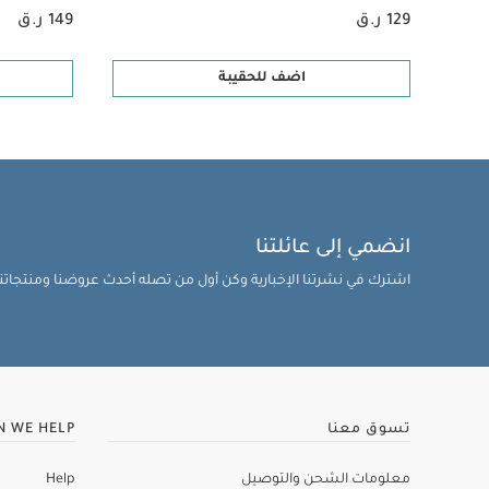
129 ر.ق
149 ر.ق
اضف للحقيبة
انضمي إلى عائلتنا
اشترك في نشرتنا الإخبارية وكن أول من تصله أحدث عروضنا ومنتجاتنا 
تسوق معنا
N WE HELP
معلومات الشحن والتوصيل
Help