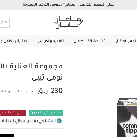
حمّلي التطبيق للتوصيل المجاني* وعروض التوفير الحصرية!
لابس أطفال
أثاث حضانة الأطفال
التغذية والكراسي
العناية بالطفل و
مجموعة العناية بال
تومي تيبي
230 ر.ق
بما في ذلك ضريبة ال
متوفرة في المخزن
باقي فقط 3 في المستودع
استمتعي بشحن مجاني للطلبات غير بال