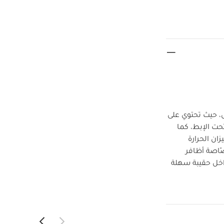
ل، حيث تحتوي على
حت الإبط، كما
ان الحرارة
ّاصة أظافر
خل حقيبة سهلة
نظيم المحتويات
انة وخلال السفر