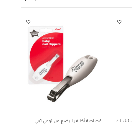
، أكريلونيتريل
بيوتادين ستايرين (ABS)، بولي بروبيلين، لدائن حرارية (TPE)، نايلون، مطاط من اللدائن الحرارية (TPR)، بولي
واحدة، لوحين
عة واحدة بأكمام
 تومي تيبي نيو
يست آند كليك من
 - تشالك
قصاصة أظافر الرضع من تومي تيبي
سلة ا
تويست 