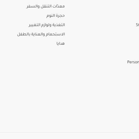
معدّات التنقل والسفر
حجرة النوم
S
التغذية ولوازم التغيير
الاستحمام والعناية بالطفل
هدايا
Person