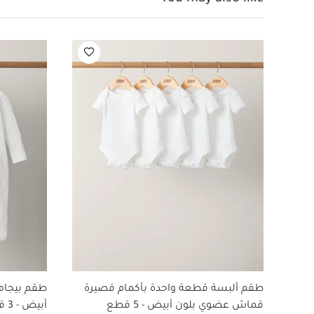
الوزن:
0.3 كغم
مثيل ميثاكريلات (PMMA)، سيليكون، أكريليت، كلوريد متعدد الفينيل، نيوبرين بوليستر، خشب، ورق، سيليكا
تحتوي على:
مي
لتقليم الأظافر، م
قصيرة قماش عضوي بلون
بيرفكت بريب - تشالك
تومي تيبي - أبيض
طقم ألبسة قطعة واحدة بأكمام قصيرة
طقم بيجام
قماش عضوي بلون أبيض - 5 قطع
أبيض - 3 قطع