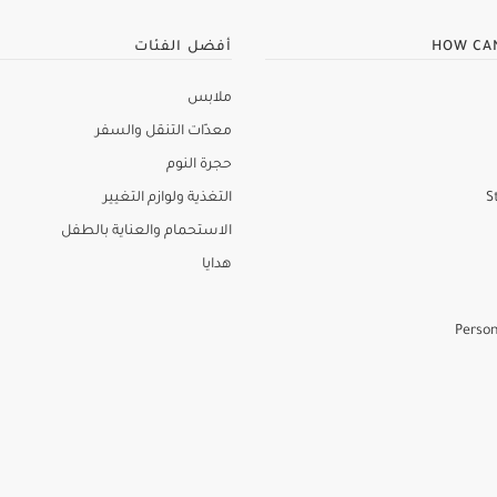
HOW CA
أفضل الفئات
ملابس
معدّات التنقل والسفر
حجرة النوم
S
التغذية ولوازم التغيير
الاستحمام والعناية بالطفل
هدايا
Person