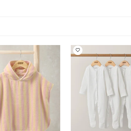
للهايات من بيبس وهي تباع على حدة على موقعنا الالكتروني.
صميم فريد لذلك قد توجد بعض الاختلافات البسيطة.
خصائص المنتج
اد الغذائية
الحلمات: مطاط لاتكس طبيعي
حلمة بتصميم مست
العمر المناسب/الفئة العمرية:
6 أشهر فأكثر
عي
مواصفات المنتج:
):
7.7 × 4.75 × 16.4
الوزن الصافي (كغم):
0.06
قد يعجبك أيضاً:
طق
ماش عضوي بلون أبيض - 5 قطع
طقم بيجاما قطعة واحدة عضوية بلون أبيض - 3 قط
ة مخططة ولون وردي
لعبة ويلكوم تو ذا وورلد لينة صغيرة بتصميم بطة بجرس - 
صفر