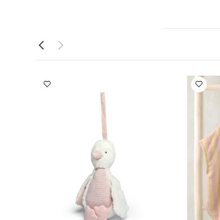
:
الحاجز: بولي
دير يحاكي شكل
الضمان:
3
م ألبسة قطعة
ع
منشفة
وردي
فرشاة توث