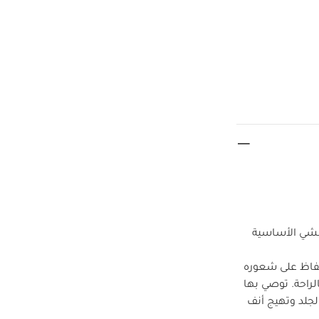
مشي الأساسية
لحفاظ على شعوره
راحة. توصي بها
الجلد وتهيج أنف