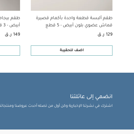
طقم ألبسة قطعة واحدة بأكمام قصيرة
طقم بيجام
قماش عضوي بلون أبيض - 5 قطع
أبيض - 3 قطع
129 ر.ق
149 ر.ق
اضف للحقيبة
انضمي إلى عائلتنا
اشترك في نشرتنا الإخبارية وكن أول من تصله أحدث عروضنا ومنتجاتنا 