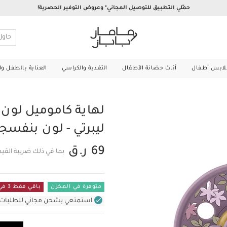
حمّلي التطبيق للتوصيل المجاني* وعروض التوفير الحصرية!
لابس أطفال
أثاث حضانة الأطفال
التغذية والكراسي
العناية بالطفل و
لهاية كاموميل لون 
ليبرتي - لون بنفسج
69 ر.ق
بما في ذلك ضريبة القي
متوفرة في المخزن
باقي فقط 3 في المستودع
استمتعي بشحن مجاني للطلبات غير بال