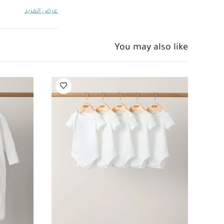
وفم الطفل.
عرض المزيد
تتوافق مع مشابك ا
تتميز كل قطعة بت
بروبلين مناسب للمو
You may also like
وحجم الثدي الطبي
الأبعاد (سم
أشهر
واحدة بأكمام قصيرة ق
بتصميم بونشو بنقش
هاجر سمايل فريدا - أ