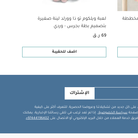
مخططة
لعبة ويلكوم تو ذا وورلد لينة صغيرة
فرشاة
بتصميم بطة بجرس - وردي
69 ر.ق
43 ر.ق
اضف للحقيبة
الإشتراك
في على كل جديد من تشكيلاتنا وعروضنا الحصرية. للتعرف أكثر على كيفية
ة صفحة
سياسة الخصوصية
. إذا لم تعد ترغب في تلقي رسائلنا الإخبارية، يمكنك
يق خدمة العملاء من خلال البريد الإلكتروني أو الاتصال على
97444196402+
.