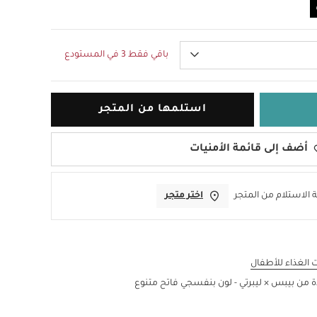
باقي فقط 3 في المستودع
استلمها من المتجر
أضف إلى قائمة الأمنيات
 الاستلام من المتجر
اختر متجر
الغذاء للأطفال
دة من بيبس × ليبرتي - لون بنفسجي فاتح متنوع