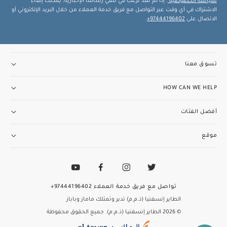
سياسة الخصوصية
. إذا لم تعد ترغب في تلقي رسائلنا الإخبارية، يمكنك إلغاء
الاشتراك في أي وقت عبر التواصل مع فريق خدمة العملاء من خلال البريد الإلكتروني أو
الاتصال على
97444196402+
.
تسوق معنا
HOW CAN WE HELP
أفضل الفئات
موقع
تواصل مع فريق خدمة العملاء
97444196402+
الطاير إنسغنيا (ذ.م.م) تدير وتمتلك ماماز وباباز
© 2026 الطاير إنسغنيا (ذ.م.م). جميع الحقوق محفوظة