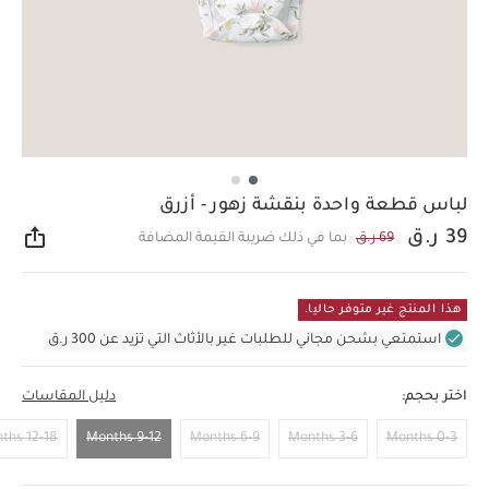
لباس قطعة واحدة بنقشة زهور - أزرق
39 ر.ق
69 ر.ق
بما في ذلك ضريبة القيمة المضافة
مشار
هذا المنتج غير متوفر حاليا.
استمتعي بشحن مجاني للطلبات غير بالأثاث التي تزيد عن 300 ر.ق
اختر بحجم:
دليل المقاسات
12-18 Months
9-12 Months
6-9 Months
3-6 Months
0-3 Months