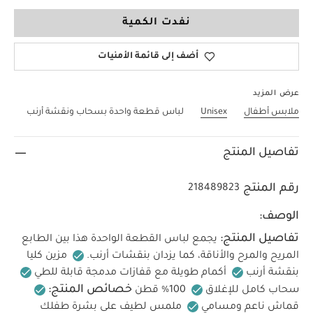
0-3 Months
نفدت الكمية
أضف إلى قائمة الأمنيات
عرض المزيد
ملابس أطفال
Unisex
لباس قطعة واحدة بسحاب ونقشة أرنب
تفاصيل المنتج
رقم المنتج
218489823
الوصف:
تفاصيل المنتج:
يجمع لباس القطعة الواحدة هذا بين الطابع
المريح والمرح والأناقة، كما يزدان بنقشات أرنب.
مزين كليا
بنقشة أرنب
أكمام طويلة مع قفازات مدمجة قابلة للطي
خصائص المنتج:
سحاب كامل للإغلاق
100% قطن
قماش ناعم ومسامي
ملمس لطيف على بشرة طفلك