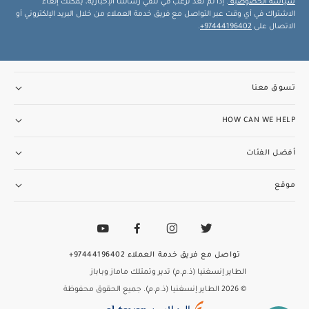
سياسة الخصوصية
. إذا لم تعد ترغب في تلقي رسائلنا الإخبارية، يمكنك إلغاء
الاشتراك في أي وقت عبر التواصل مع فريق خدمة العملاء من خلال البريد الإلكتروني أو
الاتصال على
97444196402+
.
تسوق معنا
HOW CAN WE HELP
أفضل الفئات
موقع
تواصل مع فريق خدمة العملاء
97444196402+
الطاير إنسغنيا (ذ.م.م) تدير وتمتلك ماماز وباباز
© 2026 الطاير إنسغنيا (ذ.م.م). جميع الحقوق محفوظة