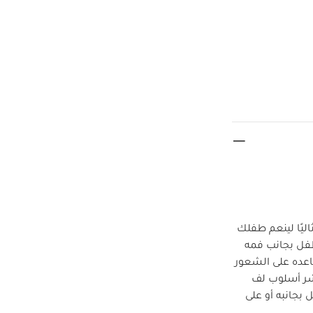
لمعتمد من International Hip Dysplasia Institute حلاً مثاليًا لينعم طفلك
كر للحفاظ على يدي الطفل بجانب فمه
اعده على الشعور
شر أسلوب لف
بجانبه أو على