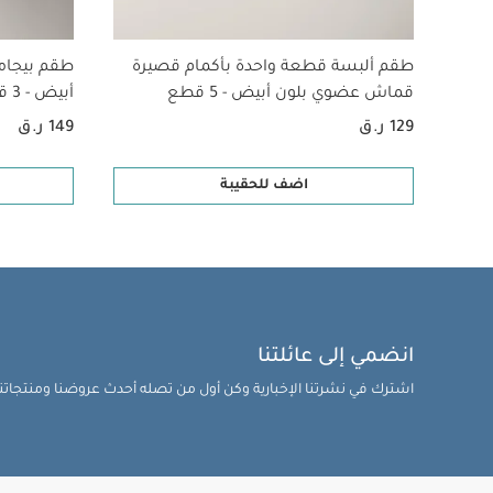
يغسل مباشرة بعد
قد يعجبك أيضاً:
ط
طقم ألبسة قطعة واحدة بأكمام قصيرة
طقم بيجام
عضوية بلون أبيض - 3 قطع
قماش عضوي بلون أبيض - 5 قطع
أبيض - 3 قطع
صغيرة - أبيض
كرسي 
129 ر.ق
149 ر.ق
اضف للحقيبة
انضمي إلى عائلتنا
اشترك في نشرتنا الإخبارية وكن أول من تصله أحدث عروضنا ومنتجاتنا 