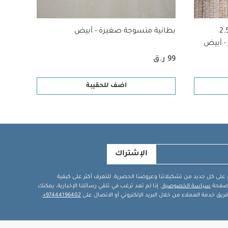
 التنظيف الجاف
بيجاما قطعة واحدة
وم دريم بود بمعدل دفء 2.5
بطانية منسوجة صغيرة - أبيض
كرسي 
بطانية منسوجة
99 ر.ق
1,364 ر.ق
اضف للحقيبة
الإشتراك
في على كل جديد من تشكيلاتنا وعروضنا الحصرية. للتعرف أكثر على كيفية
ة صفحة
سياسة الخصوصية
. إذا لم تعد ترغب في تلقي رسائلنا الإخبارية، يمكنك
يق خدمة العملاء من خلال البريد الإلكتروني أو الاتصال على
97444196402+
.