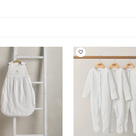
 لمنع حركتين طبيعيتين وإرهاق الطفل ومحاولة تحرير يديه
الأطفال مع وض
لطبيعية والمفضلة لديه لتحاكي أسلوب نومه في رحم الأم
يحتاج ك
 نفسه عن طريق لمس الوجه ومص اليدين كما كان معتادًا قبل الولادة، ح
ة تهدئة الطفل والخلود للنوم بنفسه. لكن طريقة لف التقليدية تمنع هذ
اب بجوانب على شكل أجنحة مبتكرة لمساعدة الطفل على النوم مع الح
ديه لينعم بحرية الحركة وتهدئة نفسه مع حمايته من الحركات المفاجئة
ربع اتجاهات ليمنح الطفل شعورًا بالراحة والأمان يحاكي شعوره في 
خالي من المواد الكيميائية الضارة أو المضادة للحريق
قماش بامب
رارة الغرفة بين 20 و24 درجة
طبقة واحد
ارتفاع الحرارة
تصميم معتمد يتيح تمدد الأرداف والأقدام بالشكل
حّاب مزدوج لسهولة التغيير
لا يحتوي على طبقات إضافية يمكن ل
متوفر بثلاثة مقاسات: حديثي الولادة، صغير، متوسط
الخامات:
مناسب إلى/مقاس
Small
أ
)
مواصفات المنتج:
وزن الطفل (كغم)
3.5 - 6
عمر الطفل (شهر)
1 - 3
أقصى ارتفا
ناية/الإرشادات:
يغسل قبل أول استخدام
يغلق السحّاب قب
الة بالماء الدافئ داخل كيس غسيل مع ألوان مماثلة
يعاد إلى 
التجفيف
تجفيف على درجة حرارة منخفضة
خلي في الدورة الثانية للتجفيف سريعًا
كيّ على درجة حرارة متوسطة عن