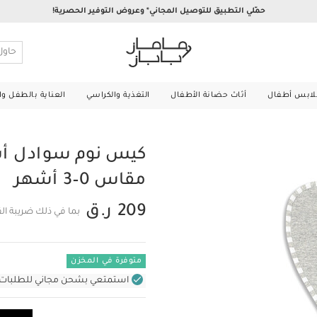
حمّلي التطبيق للتوصيل المجاني* وعروض التوفير الحصرية!
لابس أطفال
أثاث حضانة الأطفال
التغذية والكراسي
العناية بالطفل و
كيس نوم سوادل أب 
مقاس 0–3 أشهر
209 ر.ق
بما في ذلك ضريبة ال
متوفرة في المخزن
استمتعي بشحن مجاني للطلبات غير بال