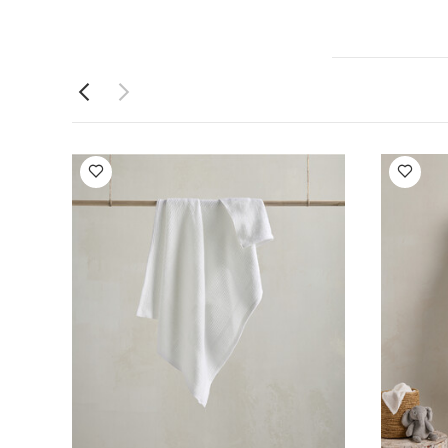
ينام أكثر من 90‏%‏ من
ع اليدين حول الرأس عند النوم على الظهر باستخدام تصميمARMS UP™‎، مما يعني أن هذه
ل طفل منذ
يث أثبت هذا
ه الطريقة
يأتي
فاظ على يديه في
صنع من
رحم الأم
و مسامي فائق
ة من القماش
 الموصى به لدعم
لطفل التخلص
‏95‏%‏‏ فيسكوز
بعاد المنتج
ع للطفل (سم)
ل الغسل
شكله الطبيعي
يجفف أي تصميم بمعدل دفء 2.5 أو
د الحاجة