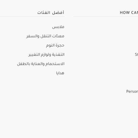
HOW CA
أفضل الفئات
ملابس
معدّات التنقل والسفر
حجرة النوم
S
التغذية ولوازم التغيير
الاستحمام والعناية بالطفل
هدايا
Person