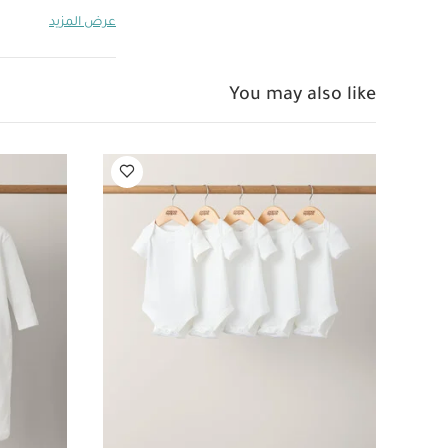
الصدر بالقوة تؤدي
عرض المزيد
طريقة نوم الطفل ا
الولادة إلى تهدئة
You may also like
السلوك طبيًا كيفي
كيس النوم سوادل 
الوضعية المفضلة ل
قماش مطاطي من الأ
خصائص المنتج
النعومة
معدل دفء 1.0 مناسب لدرجات ح
لتقليل خطر تعرضه ل
صحة الأرداف
س
منها أثناء النوم
(مصنوع من البامبو
60 × 30.5 × 0.2
(سم):
62
تعليمات الع
غسل لطيف في الغس
بعد الغسل وقبل 
أكثر على الوجه الدا