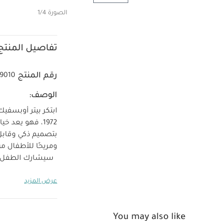
الصورة 1/4
تفاصيل المنتج
رقم المنتج
9010
الوصف:
ابتكر بيتر أوبسفي
1972، فهو يعد 
بتصميم ذكي وقابل ل
ومريحًا للأطفال م
سيشارك الطفل أوق
رونقه بمرور الزمن
إ
عرض المزيد
المختلفة
مسند قدم
بالغ حتى وزن 136 كغم/300 رطل
الأبعاد:
You may also like
رطل)
6.471 / 14.3