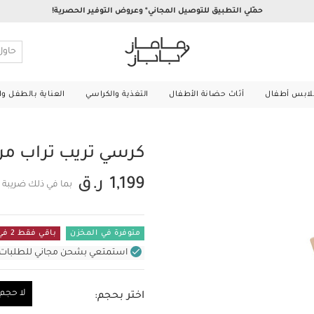
حمّلي التطبيق للتوصيل المجاني* وعروض التوفير الحصرية!
لابس أطفال
أثاث حضانة الأطفال
التغذية والكراسي
العناية بالطفل و
كرسي تريب تراب م
1,199 ر.ق
بما في ذلك ضريبة 
متوفرة في المخزن
باقي فقط 2 في المستودع
استمتعي بشحن مجاني للطلبات غير بال
لا حجم
اختر بحجم:
لا حجم