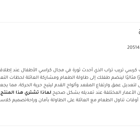
20514
ك كرسي تريب تراب الذي أحدث ثورة في مجال كراسي الأطفال عند إطلاقه 
خيارًا مثاليًا لينضم طفلك إلى طاولة الطعام ومشاركة العائلة لحظات التعل
تعديل عمق وارتفاع المقعد وألواح القدم ليتيح حرية الحركة، مما يجعله خي
ن الأعمار المختلفة عند تعديله بشكل صحيح.
لماذا تشتري هذا المنتج:
ات تناول الطعام مع العائلة على الطاولة بأمان وراحة
تصميم كلاسيك
مكانية تعديل ارتفاع امقعد والألواح القدم لدعم الظهر والقدم للأطفال 
 لدعم الطفل وضمان الشعور بالراحة
تصميم صلب من خشب زان أور
خيارات متنوعة من الألوان لتناسب أي ديكور
مواصفات الم
حجم المنتج (سم/بوصة)
49 × 46 × 79 / 19.3 × 18.1 × 31.1
الوزن
تعليمات السلامة وتحذيرات:
مناسب للأطفال منذ الولادة مناس