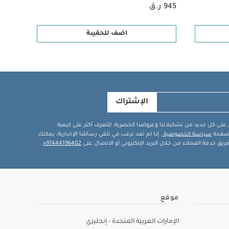
945 ر.ق
179 ر.ق
اضف للحقيبة
الإشتراك
في على كل جديد من تشكيلاتنا وعروضنا الحصرية. للتعرف أكثر على كيفية
ة صفحة
سياسة الخصوصية
. إذا لم تعد ترغب في تلقي رسائلنا الإخبارية، يمكنك
يق خدمة العملاء من خلال البريد الإلكتروني أو الاتصال على
97444196402+
.
موقع
الإمارات العربية المتحدة - إنجليزي