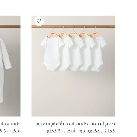
رطل): حتى 136‏/300
طقم بيجاما قطعة واحدة
سرير أطفال بريميوم إ
طقم ألبسة قطعة واحدة بأكمام قصيرة
طقم بيجام
قماش عضوي بلون أبيض - 5 قطع
أبيض - 3 قطع