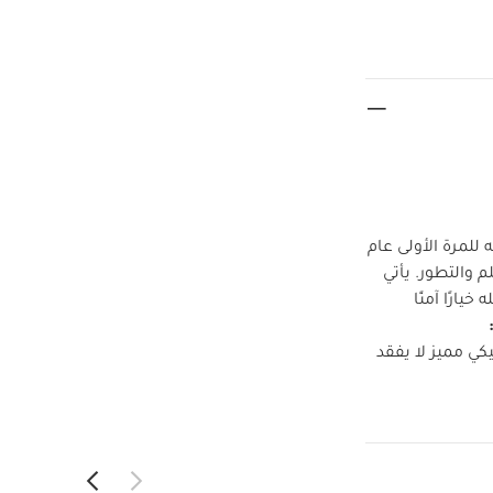
للمرة الأولى عام
م والتطور. يأتي
ارًا آمنًا
ي مميز لا يفقد
من الأعمار
وبي يتحمل شخص
نتج:
 (كغم/
ب لوزن (كغم/