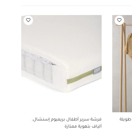
ض - 5 قطع
5 قطع
فرشة
طويلة
فرشة سرير أطفال بريميوم إسنشال،
زينة 
ألياف بتهوية ممتازة