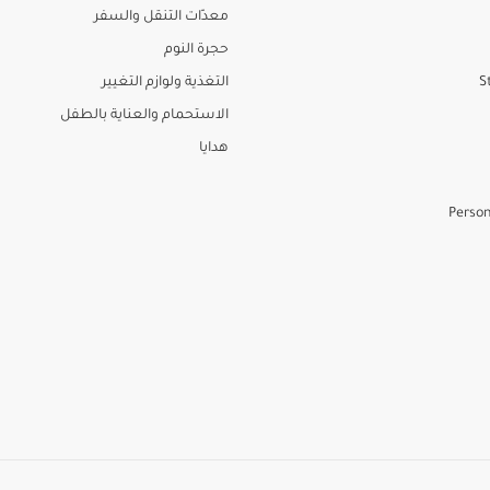
معدّات التنقل والسفر
حجرة النوم
S
التغذية ولوازم التغيير
الاستحمام والعناية بالطفل
هدايا
Person