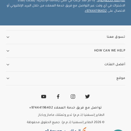
سياسة الخصوصية
. إذا لم تعد ترغب في تلقي رسائلنا الإخبارية، يمكنك إلغاء
الاشتراك في أي وقت عبر التواصل مع فريق خدمة العملاء من خلال البريد الإلكتروني أو
الاتصال على
97444196402+
.
تسوق معنا
HOW CAN WE HELP
أفضل الفئات
موقع
تواصل مع فريق خدمة العملاء
97444196402+
الطاير إنسغنيا (ذ.م.م) تدير وتمتلك ماماز وباباز
© 2026 الطاير إنسغنيا (ذ.م.م). جميع الحقوق محفوظة