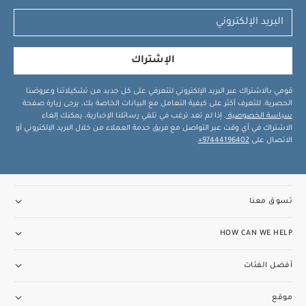
الإشتراك
قومي بالاشتراك عبر البريد الإلكتروني لتتعرفي على كل جديد من تشكيلاتنا وعروضنا
الحصرية. للتعرف أكثر على كيفية التعامل مع البيانات الخاصة بك، يرجى زيارة صفحة
سياسة الخصوصية
. إذا لم تعد ترغب في تلقي رسائلنا الإخبارية، يمكنك إلغاء
الاشتراك في أي وقت عبر التواصل مع فريق خدمة العملاء من خلال البريد الإلكتروني أو
الاتصال على
97444196402+
.
تسوق معنا
HOW CAN WE HELP
أفضل الفئات
موقع