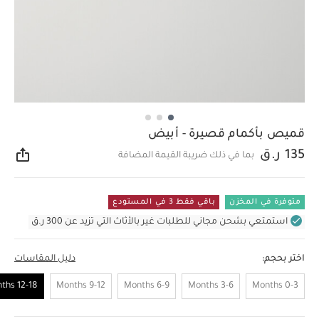
قميص بأكمام قصيرة - أبيض
135 ر.ق
بما في ذلك ضريبة القيمة المضافة
مشار
متوفرة في المخزن
باقي فقط 3 في المستودع
استمتعي بشحن مجاني للطلبات غير بالأثاث التي تزيد عن 300 ر.ق
اختر بحجم:
دليل المقاسات
12-18 Months
9-12 Months
6-9 Months
3-6 Months
0-3 Months