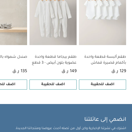
طقم ألبسة قطعة واحدة
طقم بيجاما قطعة واحدة
صندل شمواه بال
بأكمام قصيرة قماش
عضوية بلون أبيض - 3 قطع
عضوي بلون أبيض - 5 قطع
129 ر.ق
149 ر.ق
135 ر.ق
اضف للحقيبة
اضف للحقيبة
اضف للحق
انضمي إلى عائلتنا
اشترك في نشرتنا الإخبارية وكن أول من تصله أحدث عروضنا ومنتجاتنا الجديدة.