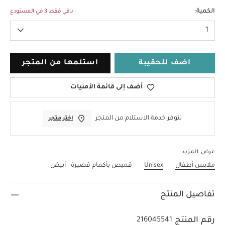
12-18 Months
الكمية:
باقي فقط 3 في المستودع
1
اضف للحقيبة
استلمها من المتجر
أضف إلى قائمة الأمنيات
تتوفر خدمة الاستلام من المتجر
اختر متجر
عرض المزيد
ملابس أطفال
Unisex
قميص بأكمام قصيرة - أبيض
تفاصيل المنتج
رقم المنتج
216045541