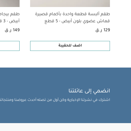
طقم ألبسة قطعة واحدة بأكمام قصيرة
طقم بيجام
قماش عضوي بلون أبيض - 5 قطع
أبيض - 3 قطع
129 ر.ق
149 ر.ق
اضف للحقيبة
انضمي إلى عائلتنا
اشترك في نشرتنا الإخبارية وكن أول من تصله أحدث عروضنا ومنتجاتنا 