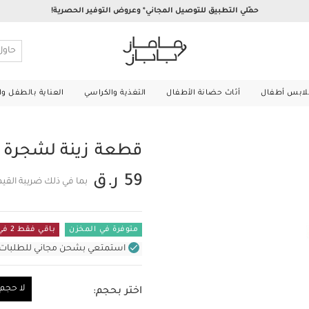
حمّلي التطبيق للتوصيل المجاني* وعروض التوفير الحصرية!
لابس أطفال
أثاث حضانة الأطفال
التغذية والكراسي
العناية بالطفل و
قطعة زينة لشجرة 
59 ر.ق
بما في ذلك ضريبة القي
متوفرة في المخزن
باقي فقط 2 في المستودع
استمتعي بشحن مجاني للطلبات غير بال
لا حجم
اختر بحجم:
لا حجم