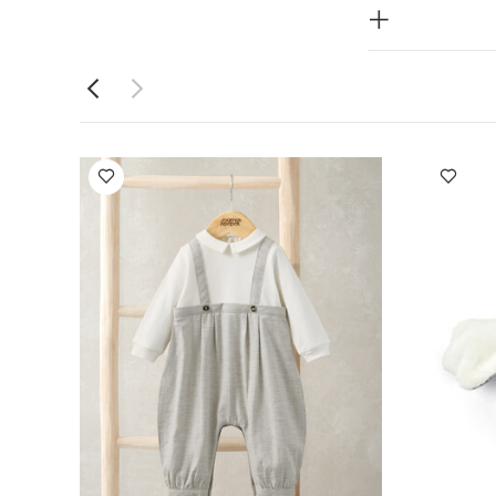
طع
طقم
س - رمادي
أفرول