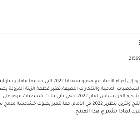
2156
أضيفي لمسة ساحرة إلى أجواء الأعياد مع مجموعة هدايا 2022 التي
 الشخصيات المحببة والتذكارات اللطيفة.
تعتبر قطعة الزينة المزودة ب
مبهجة ومميزة إلى شجرة الكريسماس لعام 2022، فهي تأتي بثلاث شخصيا
وغزال الرنة ورجل الثلج وتتزين بتطريز 2022 في الأمام، كما تتميز بصوت خشخش
لماذا تشتري هذا المنتج:
رك.
دمج لتحفيز حاسة السمع لدى الطفل
قطعة زينة مثالية للكر
اصفات المنتج:
تعليمات السلامة وتحذيرات:
ق 6 سم
هذا 