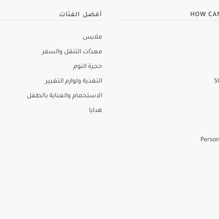
HOW CA
أفضل الفئات
ملابس
معدّات التنقل والسفر
حجرة النوم
S
التغذية ولوازم التغيير
الاستحمام والعناية بالطفل
هدايا
Person