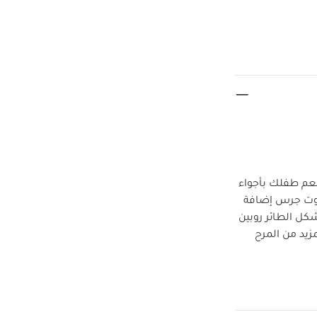
 تقدمها ماماز وباباز لينعم طفلك بأجواء
صوت جرس إضافة
ت مرحة على شكل الطائر روبين
ة مدمج لمزيد من المرح
يسماس
مزين
المنتج ليس لعبة