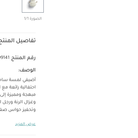
الصورة 1/1
تفاصيل المنتج
رقم المنتج
99141
الوصف:
احتفالية رائعة مع
وتحفيز حواس صغي
صوت خشخشة م
عرض المزيد
مو
بتطريز عام 2022
الأبعاد:
الارتفاع 17 × العرض 9 × العم