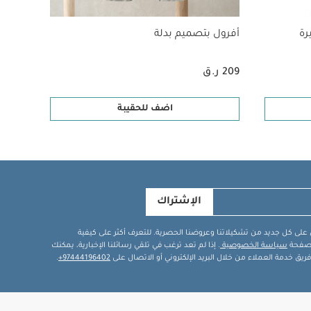
رة
أفرول بتصميم بدلة
بيجاما
209 ر.ق
155 ر.ق
اضف للحقيبة
الإشتراك
في على كل جديد من تشكيلاتنا وعروضنا الحصرية. للتعرف أكثر على كيفية
ة صفحة
سياسة الخصوصية
. إذا لم تعد ترغب في تلقي رسائلنا الإخبارية، يمكنك
يق خدمة العملاء من خلال البريد الإلكتروني أو الاتصال على
97444196402+
.