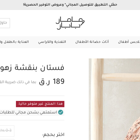
حمّلي التطبيق للتوصيل المجاني* وعروض التوفير الحصرية!
لابس أطفال
أثاث حضانة الأطفال
التغذية والكراسي
العناية بالطفل و
فستان بنقشة زهور
189 ر.ق
بما في ذلك ضريبة ال
هذا المنتج غير متوفر حاليا.
استمتعي بشحن مجاني للطلبات غير بال
0-3 Months
اختر بحجم: