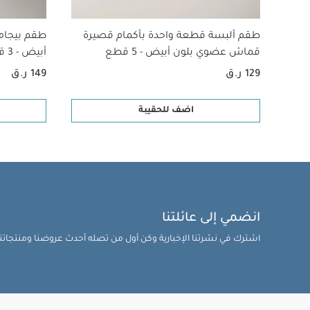
طقم ألبسة قطعة واحدة بأكمام قصيرة
طقم بيجام
قماش عضوي بلون أبيض - 5 قطع
أبيض - 3 قطع
129 ر.ق
149 ر.ق
اضف للحقيبة
انضمي إلى عائلتنا
اشترك في نشرتنا الإخبارية وكن أول من تصله أحدث عروضنا ومنتجاتنا 