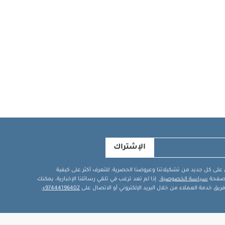
الإشتراك
في على كل جديد من تشكيلاتنا وعروضنا الحصرية. للتعرف أكثر على كيفية
ة صفحة
سياسة الخصوصية
. إذا لم تعد ترغب في تلقي رسائلنا الإخبارية، يمكنك
يق خدمة العملاء من خلال البريد الإلكتروني أو الاتصال على
97444196402+
.