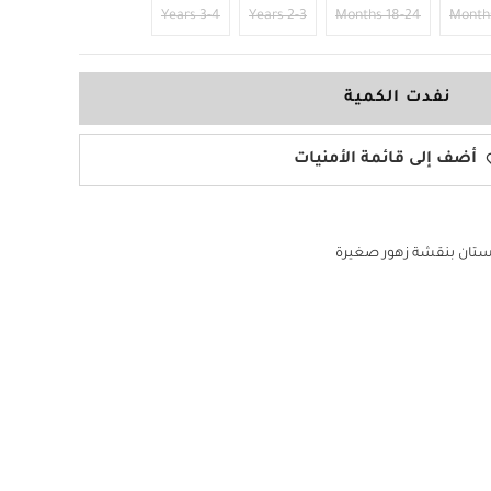
3-4 Years
2-3 Years
18-24 Months
نفدت الكمية
أضف إلى قائمة الأمنيات
تان بنقشة زهور صغيرة