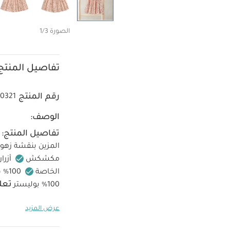
الصورة 1/3
تفاصيل المنتج
رقم المنتج
0321
الوصف:
تفاصيل المنتج:
المزين بنقشة زهور
مكشكش
أزرا
الخاصة
100% قطن ناعم
تعل
100% بوليستر
تجفيف بالمجف
عرض المزيد
اغسل الألوان الد
يُحفظ بعيدًا عن 