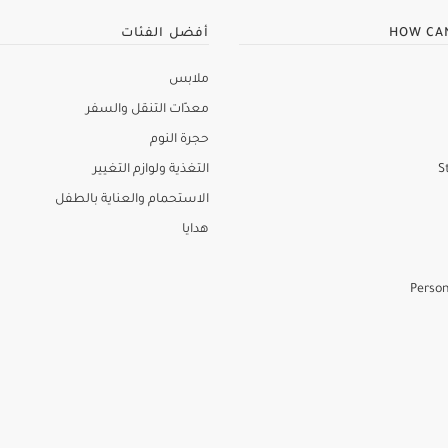
HOW CA
أفضل الفئات
ملابس
معدّات التنقل والسفر
حجرة النوم
S
التغذية ولوازم التغيير
الاستحمام والعناية بالطفل
هدايا
Person