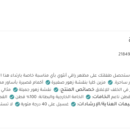
21849
ستحصل طفلتك على مظهر راقي أنثوي بأي مناسبة خاصة بارتداء هذا ال
 ساحرة.
مزين كليا بنقشة زهور صغيرة
أكمام قصيرة بأساور م
خصائص المنتج:
ر في الخلف للإغلاق
نقشة زهور جميلة
مثالي 
الخامات:
الخامة الخارجية والبطانة: 100% قطن
القم
يمات العناية/الإرشادات:
غسيل على 40 درجة مئوية
لا تست
ف على درجة منخفضة
كي على درجة منخفضة
لا تستخدم التنظي
تعليمات السلام
اكنة بشكل منفصل
غسيل وكي من الداخل للخارج
النار
قد يعجبك أيضاً: