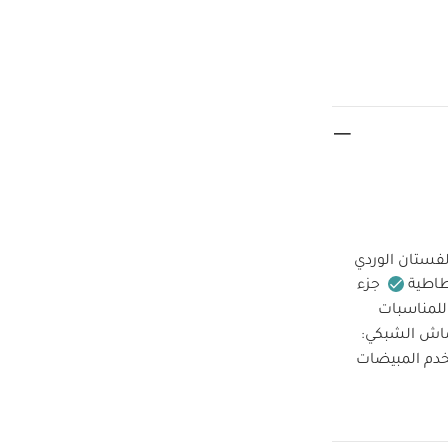
فستان الوردي
طاطية
جزء
للمناسبات
اش الشبكي:
خدم المبيضات
ف الجاف
ة وتحذيرات:
طقم ألبسة قطعة واحدة بأكمام قصيرة قماش عضوي بلون أبيض - 5