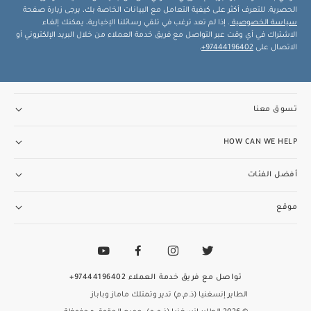
الحصرية. للتعرف أكثر على كيفية التعامل مع البيانات الخاصة بك، يرجى زيارة صفحة
سياسة الخصوصية
. إذا لم تعد ترغب في تلقي رسائلنا الإخبارية، يمكنك إلغاء
الاشتراك في أي وقت عبر التواصل مع فريق خدمة العملاء من خلال البريد الإلكتروني أو
الاتصال على
97444196402+
.
تسوق معنا
HOW CAN WE HELP
أفضل الفئات
موقع
تواصل مع فريق خدمة العملاء
97444196402+
الطاير إنسغنيا (ذ.م.م) تدير وتمتلك ماماز وباباز