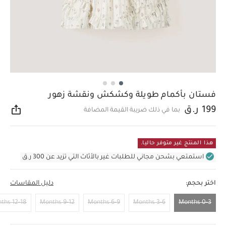
فستان بأكمام طويلة وكشكش ونقشة زهور
199 ر.ق
بما في ذلك ضريبة القيمة المضافة
مشار
هذا المنتج غير متوفر حاليا.
استمتعي بشحن مجاني للطلبات غير بالأثاث التي تزيد عن 300 ر.ق
اختر بحجم:
دليل المقاسات
12-18 Months
9-12 Months
6-9 Months
3-6 Months
0-3 Months