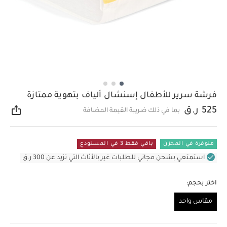
فرشة سرير للأطفال إسنشال ألياف بتهوية ممتازة
525 ر.ق
بما في ذلك ضريبة القيمة المضافة
مشار
متوفرة في المخزن
باقي فقط 3 في المستودع
استمتعي بشحن مجاني للطلبات غير بالأثاث التي تزيد عن 300 ر.ق
اختر بحجم:
مقاس واحد