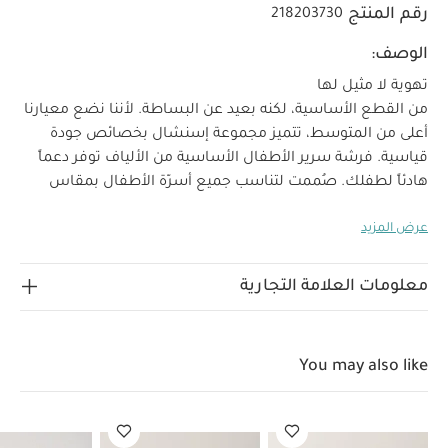
رقم المنتج
218203730
الوصف:
تهوية لا مثيل لها
من القطع الأساسية، لكنه بعيد عن البساطة. لأننا نضع معيارنا
أعلى من المتوسط، تتميز مجموعة إسنشال بخصائص جودة
قياسية. فرشة سرير الأطفال الأساسية من الألياف توفر دعماً
هادئاً لطفلك. صُممت لتناسب جميع أسرّة الأطفال بمقاس
140×70 سم.
المخصائص الرئيسية:
حامي داخلي ثابت قابل
عرض المزيد
للمسح، يوفر حماية إضافية مع الغطاء الخارجي ضد غبار المنزل
ومسببات الحساسية.
غطاء علوي من أيرمش يوفر أعلى
مستوى من التهوية وتنظيم حرارة جسم الطفل.
خالية من
معلومات العلامة التجارية
السموم الناتجة عن المعالجات الكيميائية الضارة، لتطمئن على
بيئة نوم طفلك.
غطاء بسحّاب من جميع الجوانب، لتسهيل
نزع الغطاء وتنظيفه بعد أي حوادث أثناء النوم.
الغطاء
You may also like
العلوي مع معالجة بيوروتكس مضادة للحساسية يقلل بشكل
كبير من مسببات الحساسية مثل غبار المنزل وشعر الحيوانات
الأليفة.
المواصفات:
الخامة: الغطاء العلوي: 100% بوليستر،
الغطاء السفلي: 100% بولي بروبيلين
تحذيرات السلامة: