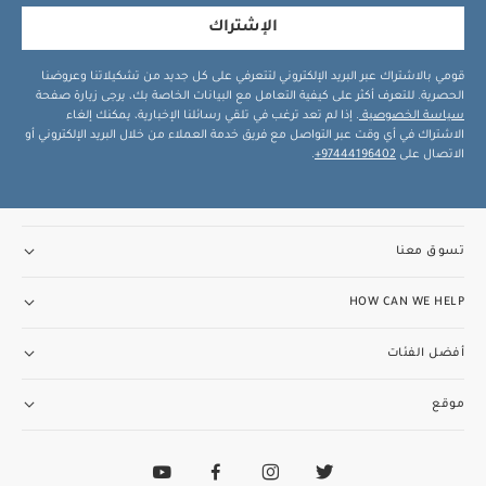
الإشتراك
قومي بالاشتراك عبر البريد الإلكتروني لتتعرفي على كل جديد من تشكيلاتنا وعروضنا
الحصرية. للتعرف أكثر على كيفية التعامل مع البيانات الخاصة بك، يرجى زيارة صفحة
سياسة الخصوصية
. إذا لم تعد ترغب في تلقي رسائلنا الإخبارية، يمكنك إلغاء
الاشتراك في أي وقت عبر التواصل مع فريق خدمة العملاء من خلال البريد الإلكتروني أو
الاتصال على
97444196402+
.
تسوق معنا
HOW CAN WE HELP
أفضل الفئات
موقع