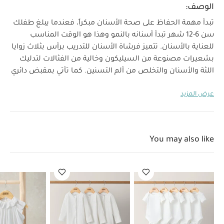
الوصف:
تبدأ مهمة الحفاظ على صحة الأسنان مبكراً، فعندما يبلغ طفلك
سن 6-12 شهر تبدأ أسنانه بالنمو وهذا هو الوقت المناسب
للعناية بالأسنان. تتميز فرشاة الأسنان للتدريب برأس بثلاث زوايا
بشعيرات مصنوعة من السيليكون وخالية من الفثالات لتدليك
اللثة والأسنان والتخلص من ألم التسنين. كما تأتي بمقبض دائري
يمكن طفلك من حملها بسهولة وحاجز مناسب للوالدين لمنع
عرض المزيد
دخول الفرشاة إلى الداخل أبعد من اللازم. حافظي على ممارسات
العناية بالأسنان لدى طفلك بمجرد نمو عدد قليل من الأسنان
مع فرشاة تدريب الأطفال الصغار على غسل الأسنان والتي تعد
الخطوة التالية في طريقهم إلى تنظيف الأسنان
You may also like
خصائص المنتج:
كالكبار.
فرشاة بثلاثة زوايا: شعيرات ناعمة
من السيليكون على الزوايا الثلاثة لتدليك جميع جوانب اللثة في
وقت واحد
سهلة الإمساك بها: حلقة دائرية سهلة الحمل
والعض للأيدي الصغيرة
مناسبة للوالدين: مناسبة للوالدين:
حاجز لمنع دخول الفرشاة إلى الداخل أبعد من اللازم
آمنة على
الأطفال: صنع المقبض والشعيرات من 100‏%‏ سيليكون مناسب
للمواد الغذائية وخالي من مادة بيسفينول أ
تنمو مع الطفل: