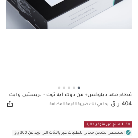
غطاء مهد ديلوكس+ من دوك ايه توت - بريستين وايت
404 ر.ق
بما في ذلك ضريبة القيمة المضافة
مشار
هذا المنتج غير متوفر حاليا.
استمتعي بشحن مجاني للطلبات غير بالأثاث التي تزيد عن 300 ر.ق