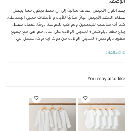
الوصف:
يعد اللون الأبيض إضافة مثالية إلى أي نمط ديكور، مما يجعل
غطاء المهد الأبيض خيارًا مثاليًا للأباء والأمهات محبي البساطة.
كما أنه مناسب للجنسين ومواكب للموضة دومًا. غطاء فقط،
يباع مهد ديلوكس+ لحديثي الولادة على حدة. متوافق مع جميع
مهود ديلوكس+ لحديثي الولادة من دوك ايه توت. غسل في
خصائص المنتج:
الغسالة.
غطاء إضافي لمهد ديلوكس+
عرض المزيد
لحديثي الولادة من دوك ايه توت
يباع المهد على حدة
متوافق مع
قوس الألعاب من دوك ايه توت مزود بسحّابات آمنة للأطفال
لسهولة التركيب والفك قابل للغسل في الغسالة متوافق مع
جميع مهود ديلوكس+ من دوك ايه توت مصنوع من 100‏%
You may also like
مواصفات المنتج:
قطن
اللون:
بريستين وايت
قد يعجبك أيضاً:
طقم ألبسة قطعة واحدة
بأكمام قصيرة قماش عضوي بلون أبيض - 5 قطع
طقم بيجاما قطعة
واحدة عضوية بلون أبيض - 3 قطع