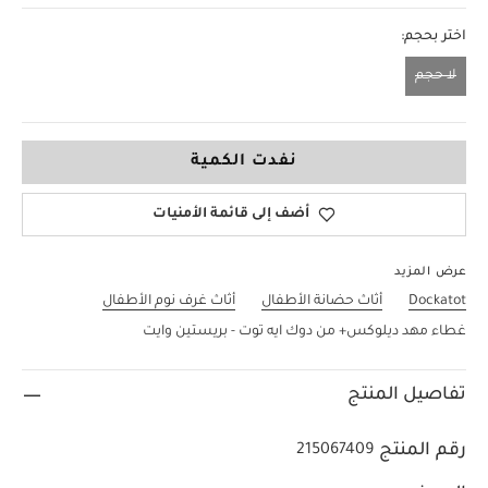
اختر بحجم:
لا حجم
لا حجم
نفدت الكمية
أضف إلى قائمة الأمنيات
عرض المزيد
Dockatot
أثاث حضانة الأطفال
أثاث غرف نوم الأطفال
غطاء مهد ديلوكس+ من دوك ايه توت - بريستين وايت
تفاصيل المنتج
رقم المنتج
215067409