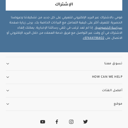
الإشتراك
قومي بالاشتراك عبر البريد الإلكتروني لتتعرفي على كل جديد من تشكيلاتنا وعروضنا
الحصرية. للتعرف أكثر على كيفية التعامل مع البيانات الخاصة بك، يرجى زيارة صفحة
سياسة الخصوصية
. إذا لم تعد ترغب في تلقي رسائلنا الإخبارية، يمكنك إلغاء
الاشتراك في أي وقت عبر التواصل مع فريق خدمة العملاء من خلال البريد الإلكتروني أو
الاتصال على
97444196402+
.
تسوق معنا
HOW CAN WE HELP
أفضل الفئات
موقع