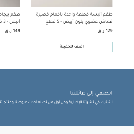
الولادة وحتى وزن 15 كغم.
صعود 6000 درجة سلم
طقم ألبسة قطعة واحدة بأكمام قصيرة
طقم بيجام
درجات الحرارة -15 درجة مئوية
قماش عضوي بلون أبيض - 5 قطع
أبيض - 3 قطع
إلى دليل تعليمات
129 ر.ق
149 ر.ق
واحدة بأكمام قصيرة ق
شمسية لعربة الأطفال
اضف للحقيبة
انضمي إلى عائلتنا
اشترك في نشرتنا الإخبارية وكن أول من تصله أحدث عروضنا ومنتجاتنا 