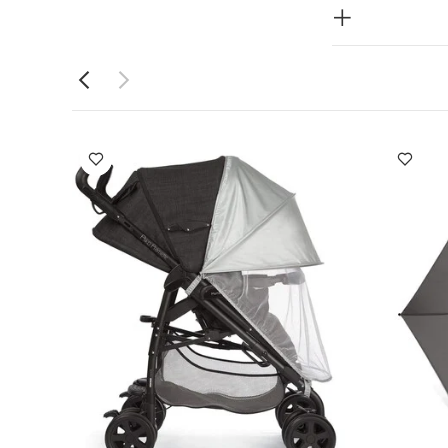
 ويأتي بهيكل
ضل لونه الأسود
ل
تصميم
دة بسرعة وسهولة
وفير المزيد من
تحة تهوية ومزود
تدال درجات الحرارة وحماية
تصميم متوافق
صول على حجم
النافذة
ة من الهيكل
الارتفاع: 100 × العرض: 59 ×
أبعاد
تشمل:
ات، وسلة التسوق،
وقد تنطبق تحذيرات
الأطفال منذ