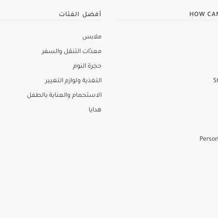
HOW CA
أفضل الفئات
ملابس
معدّات التنقل والسفر
حجرة النوم
S
التغذية ولوازم التغيير
الاستحمام والعناية بالطفل
هدايا
Person