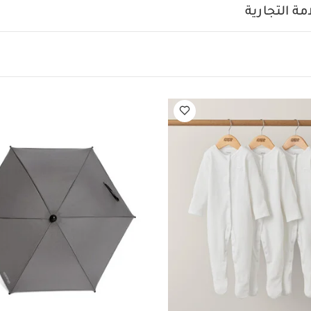
لأسود وغطاء علوي مسطح من قنب أسود وبطانة مقعد ناعمة سوداء.
ة التجارية
مقابض جلد أسود لمظهر أنيق طوال اليوم حتى مع اختلاف الإضاءة بف
خصائص والمزايا:
مقعد مناسب منذ الولادة بوضعية استلقاء كام
ني من الحركة في المساحات الضيقة بسهولة
إمكانية الطي بيد واح
كل عربة من الكروم
عجلات مطورة ومحسنة
غطاء واقٍ معزز لت
استلقاء تسمح للطفل بالنوم بشكل طبيعي وصحي
غطاء كبير بف
بعامل حماية من الأشعة فوق البنفسجية +UPF50، من أجل المحافظة على اع
س
يمكن تركيب ألعاب بحلقة الألعاب لتسلية الطفل أثناء التنقل.
 والمهد المحمول بما يوفر لك نظام سفر كامل
إمكانية الطي للح
مقعد موجهًا للأمام أو موجهًا للأهل، مما يوفر مساحة كبيرة
تسمح 
طمئنان على الرضيع بسهولة وهدوء
يمكن فصل المقعد بكل سهول
ط
عمر المناسب:
0- 22 كغم أو حتى 4 سنوات
الأبعاد:
الأبعاد (عند الطي):
الارتفاع: 36 × العرض: 59 × الطول: 73.5 سم تقريبًا
ض: 50 سم
الوزن:
11.3 كغم تقريبًا.
قعد، والحزام المبطن للصدر وبين الساقين، والحاجز الواقي من الصدم
الأمطار
:
قد تختلف معايير السلامة وطرق الاختبار باختلاف البلدان والأقاليم. 
ينها أو وفق معايير سلامة معينة. هذه العربة مخصصة للاستخدام مع 