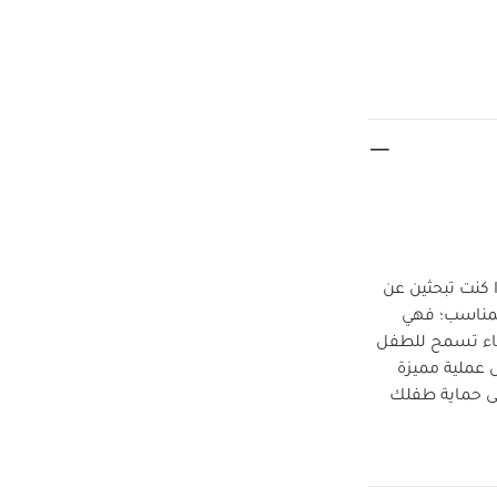
ا كنت تبحثين عن
فإن عربة فليب إكس تي 3 هي الاختيار المناسب؛ فهي
قاء تسمح للطفل
 عملية مميزة
لى حماية طفلك
من وقاية طفلك واللعب معه ومراقبته
ء عربة فليب إكس تي 3 لتحصلي على نظام سفر
صنع هذا الإصدار من عربة فليب إكس تي 3