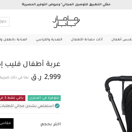
حمّلي التطبيق للتوصيل المجاني* وعروض التوفير الحصرية!
لابس أطفال
أثاث حضانة الأطفال
التغذية والكراسي
العناية بالطفل و
عربة أطفال فليب إكس تي 
2,999 ر.ق
بما في ذلك ضريبة
متوفرة في المخزن
باقي فقط 3 في المستودع
استمتعي بشحن مجاني للطلبات غير بال
مقاس و
اختر بحجم:
مقاس واحد