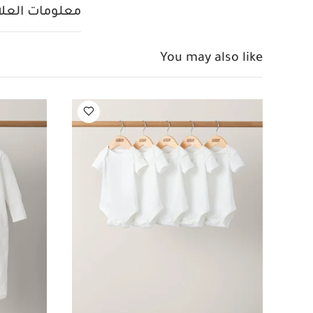
من قماش باللون ا
معلومات العلام
صلب أسود وحاجز و
المميز بالكامل.
ال
بإطار رفيع لتتمك
You may also like
وحجم مدمج
هي
الحماية
وضعية 
طفلك من الشم
مع مقاعد السيارة
أصغر، سواءً كان ال
المغناطيسية بالا
بضغطة واحدة فق
ال
المواصفات:
الطول: 96 سم تقريبًا
الأمامية: 164 × العرض: 36 سم الخلفية: ‏228 × العر
العجلات:
الهيكل، ووحدة الم
وغطاء الحماية من 
تعليمات السلامة
معينة في بلدان بع