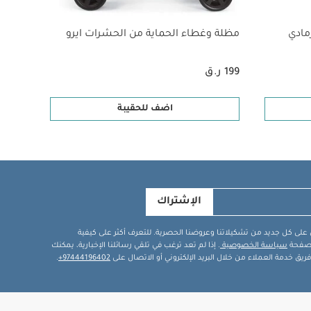
مادي
مظلة وغطاء الحماية من الحشرات ايرو
مظلة 
مات يرجى الرجوع
 ألبسة قطعة
199 ر.ق
169 ر.ق
ع
مظلة
- كشمير
اضف للحقيبة
الإشتراك
في على كل جديد من تشكيلاتنا وعروضنا الحصرية. للتعرف أكثر على كيفية
ة صفحة
سياسة الخصوصية
. إذا لم تعد ترغب في تلقي رسائلنا الإخبارية، يمكنك
يق خدمة العملاء من خلال البريد الإلكتروني أو الاتصال على
97444196402+
.