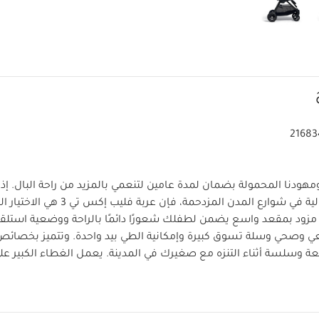
21683
ومهودنا المحمولة بضمان لمدة عامين لتنعمي بالمزيد من راحة البال.
إذ
عربة الأطفال المثالية في شوارع المدن المزدحمة، 
 مزود بمقعد واسع يضمن لطفلك شعورًا دائمًا بالراحة ووضعية استل
ي وصحي وسلة تسوق كبيرة وإمكانية الطي بيد واحدة. وتتميز بخصائص
ة وسلسة أثناء التنزه مع صغيرك في المدينة.
يعمل الغطاء الكبير ع
من أشعة الشمس والحرارة بفضل عامل الحماية +UPF 50 لتتمكني 
بكل هدوء بفضل الفتحة العلوية. ما عليك سوى اقتنا
فقة مع مقاعد السيارات والمهود المحمولة.