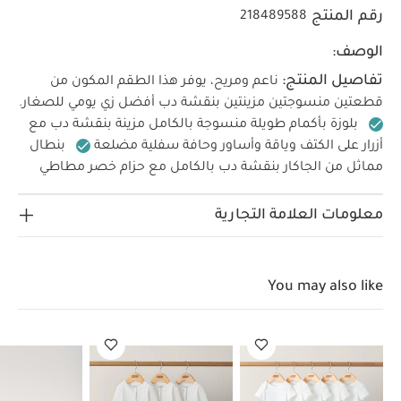
رقم المنتج
218489588
الوصف:
تفاصيل المنتج:
ناعم ومريح، يوفر هذا الطقم المكون من
قطعتين منسوجتين مزينتين بنقشة دب أفضل زي يومي للصغار.
بلوزة بأكمام طويلة منسوجة بالكامل مزينة بنقشة دب مع
أزرار على الكتف وياقة وأساور وحافة سفلية مضلعة
بنطال
مماثل من الجاكار بنقشة دب بالكامل مع حزام خصر مطاطي
خصائص
مضلع وأساور مضلعة
قطن بنسبة 100%
المنتج:
طقم متكامل في مجموعة واحدة
تصميم
معلومات العلامة التجارية
مزين بنقشة دب لطيف
100% قطن ناعم
الخامات:
100% قطن
تعليمات العناية/الإرشادات:
تنظيف
بدرجة حرارة 40 درجة مئوية
لا تستخدمي المبيضات
You may also like
تجفيف بالمجفف بدرجة باردة
يُكوى على البارد
لا تستخدمي التنظيف الجاف
تنظف الألوان
الداكنة على حدة
تنظيف وكي بالمقلوب
تعليمات
السلامة وتحذيرات:
يُحفظ بعيدًا عن النار
قد
يعجبك أيضاً:
طقم ألبسة قطعة واحدة بأكمام قصيرة قماش عضوي