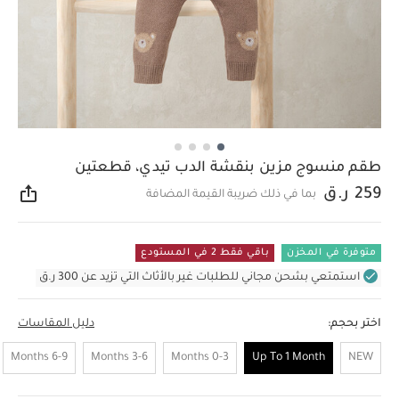
طقم منسوج مزين بنقشة الدب تيدي، قطعتين
259 ر.ق
بما في ذلك ضريبة القيمة المضافة
مشار
متوفرة في المخزن
باقي فقط 2 في المستودع
استمتعي بشحن مجاني للطلبات غير بالأثاث التي تزيد عن 300 ر.ق
اختر بحجم:
دليل المقاسات
6-9 Months
3-6 Months
0-3 Months
Up To 1 Month
NEW