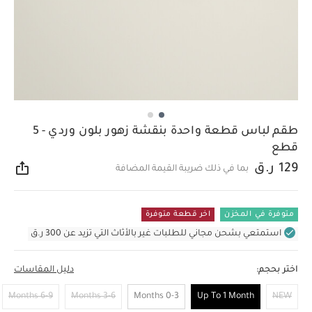
طقم لباس قطعة واحدة بنقشة زهور بلون وردي - 5
قطع
129 ر.ق
بما في ذلك ضريبة القيمة المضافة
مشار
متوفرة في المخزن
اخر قطعة متوفرة
استمتعي بشحن مجاني للطلبات غير بالأثاث التي تزيد عن 300 ر.ق
اختر بحجم:
دليل المقاسات
6-9 Months
3-6 Months
0-3 Months
Up To 1 Month
NEW