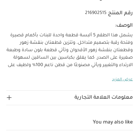
رقم المنتج
216902515
الوصف:
يشمل هذا الطقم 5 ألبسة قطعة واحدة للبنات بأكمام قصيرة
وفتحة رقبة بتصميم متداخل، وتتزين قطعتان بنقشة زهور
وقطعتان بنقشة زهور الأقحوان وتأتي قطعة بلون سادة وطبعة
صغيرة على الصدر. كما يغلق بكباسين بين الساقين لسهولة
الارتداء والتغيير ويأتي مصنوعًا من قطن ناعم 100‏‏‏‏%‏‏ ولطيف على
بشرة الأطفال الرقيقة.
تتميز مجموعة ملابس المنزل بتصميمات
عرض المزيد
عالية الجودة مثالية لحديثي الولادة، فهي تشمل قطعًا بتفاصيل
مصممة ببراعة ويمكن تنسيقها معًا وتنظيفها بسهولة لإطلالة
يومية أنيقة، مما يجعلها الخيار المفضل للآباء. تجمع مجموعة
معلومات العلامة التجارية
ويلكم تو ذا وورلد بين الخامات اللطيفة والتصميمات المريحة التي
خصائص المنتج:
تناسب استخدام طفلك منذ أيامه الأولى.
إغلاق بكباسين لسهولة التغيير
You may also like
فتحة رقبة بتصميم متداخل للشعور بالراحة وسهولة الارتداء
الخامات:
والتغيير