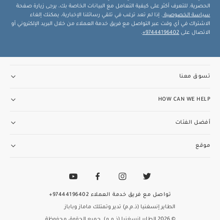
الحصرية. للتعرف أكثر على كيفية التعامل مع البيانات الخاصة بك، يرجى زيارة صفحة
سياسة الخصوصية
. إذا لم تعد ترغب في تلقي رسائلنا الإخبارية، يمكنك إلغاء
الاشتراك في أي وقت عبر التواصل مع فريق خدمة العملاء من خلال البريد الإلكتروني أو
الاتصال على
97444196402+
.
تسوق معنا
HOW CAN WE HELP
أفضل الفئات
موقع
تواصل مع فريق خدمة العملاء
97444196402+
الطاير إنسغنيا (ذ.م.م) تدير وتمتلك ماماز وباباز
© 2026 الطاير إنسغنيا (ذ.م.م). جميع الحقوق محفوظة