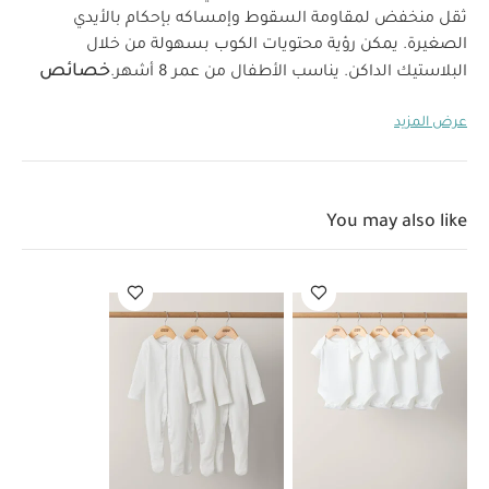
ثقل منخفض لمقاومة السقوط وإمساكه بإحكام بالأيدي
الصغيرة. يمكن رؤية محتويات الكوب بسهولة من خلال
خصائص
البلاستيك الداكن. يناسب الأطفال من عمر 8 أشهر.
المنتج:
تصميم يسهل إمساكه بالأيدي الصغيرة
مركز
عرض المزيد
ثقل منخفض لمقاومة السقوط
تصميم قابل للغسل في
الغسالة ويمكن تجميده
بلاستيك خالي من مادة بيسفينول أ
مصنوع في السويد
تصميم يسهل رؤية محتوياته
قد يعجبك
أيضاً:
طقم ألبسة قطعة واحدة بأكمام قصيرة قماش عضوي بلون أبيض
You may also like
- 5 قطع
طقم بيجاما قطعة واحدة عضوية بلون أبيض - 3 قطع