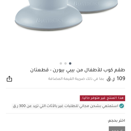
طقم كوب للأطفال من بيبي بيورن - قطعتان
109 ر.ق
بما في ذلك ضريبة القيمة المضافة
مشار
هذا المنتج غير متوفر حاليا.
استمتعي بشحن مجاني للطلبات غير بالأثاث التي تزيد عن 300 ر.ق
اختر بحجم: