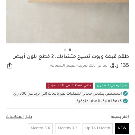
طقم قبعة وبوت نسيج متشابك، 2 قطع بلون أبيض
135 ر.ق
بما في ذلك ضريبة القيمة المضافة
مشار
متوفرة في المخزن
باقي فقط 3 في المستودع
استمتعي بشحن مجاني للطلبات غير بالأثاث التي تزيد عن 300 ر.ق
خدمة تغليف الهدايا متوفرة
اختر بحجم:
دليل المقاسات
3-6 Months
0-3 Months
Up To 1 Month
NEW