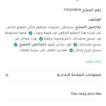
رقم المنتج
218489868
الوصف:
تفاصيل المنتج:
سيحظى رضيعك بمظهر مثالي مفعم بالدفئ
عند ارتداء هذا الطقم المكون من قبعة وبوت.
قبعة مصنوعة
من نسيج متشابك ناعم ومزينة برقعة
بوت مماثل من
خصائص المنتج:
نسيج متشابك
لون حيادي رقيق
نسيج مريح ودافئ
ملمس لطيف على بشرة طفلك
الخامات:
الحساسة
سيوفر الدفئ لطفلك
48% بوليستر
عرض المزيد
تعليمات العناية/
32% أكريليك
20% نايلون
الإرشادات:
غسيل على 40 درجة مئوية
لا تستخدم
المبيضات
تجفيف بالمجفف على درجة حرارة منخفضة
كي
معلومات العلامة التجارية
على درجة حرارة منخفضة
لا تستخدم التنظيف الجاف
تعليمات السلامة وتحذيرات:
يُحفظ بعيدًا عن النار
قد
يعجبك أيضاً:
طقم ألبسة قطعة واحدة بأكمام قصيرة قماش عضوي
You may also like
بلون أبيض - 5 قطع
طقم بيجاما قطعة واحدة عضوية بلون أبيض - 3
قطع
كرسي مضاد للانزلاق للتدرب على المرحاض- رمادي فاتح
مجموعة