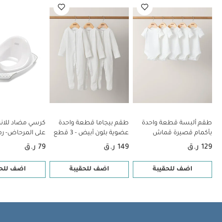
الرضع تريب تراب 2 من ستوك - أبيض
كاب مخطط باللون الأزرق
طقم ألبسة قطعة واحدة
طقم بيجاما قطعة واحدة
كرسي مضاد للانز
بأكمام قصيرة قماش
عضوية بلون أبيض - 3 قطع
على المرحاض- رم
عضوي بلون أبيض - 5 قطع
129 ر.ق
149 ر.ق
79 ر.ق
اضف للحقيبة
اضف للحقيبة
اضف للحق