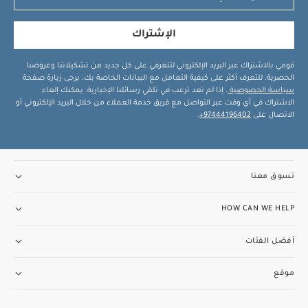
الإشتراك
قومي بالاشتراك عبر البريد الإلكتروني لتتعرفي على كل جديد من تشكيلاتنا وعروضنا
الحصرية. للتعرف أكثر على كيفية التعامل مع البيانات الخاصة بك، يرجى زيارة صفحة
سياسة الخصوصية
. إذا لم تعد ترغب في تلقي رسائلنا الإخبارية، يمكنك إلغاء
الاشتراك في أي وقت عبر التواصل مع فريق خدمة العملاء من خلال البريد الإلكتروني أو
الاتصال على
97444196402+
.
تسوق معنا
HOW CAN WE HELP
أفضل الفئات
موقع