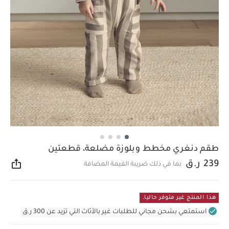
طقم دنغري مخطط وبلوزة مضلعة، قطعتين
239 ر.ق
بما في ذلك ضريبة القيمة المضافة
مشار
هذا المنتج غير متوفر حاليا.
استمتعي بشحن مجاني للطلبات غير بالأثاث التي تزيد عن 300 ر.ق