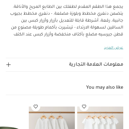
يجمع هذا الطقم المقدم لطفلك بين الطابع المريح والأناقة.
يتضمن دنغري مخطط وبلوزة مضلعة. - دنغري مخطط بجيوب
جانبية، رقعة، أشرطة قابلة للتعديل بأزرار وأزرار كبس بين
الساقين لسهولة الارتداء - تيشيرت بأكمام طويلة مصنوع من
قطن جيرسيه مضلع بأكتاف منخفضة وأزرار كبس عند الكتف
خصائص المنتج:
يجمع هذا الطقم المقدم لطفلك بين
عرض المزيد
الطابع المريح والأناقة. يتضمن دنغري مخطط وبلوزة مضلعة.
صمم الدنغري المخطط بجيوب جانبية، رقعة، أشرطة قابلة
للتعديل بأزرار وأزرار كبس بين الساقين لسهولة الارتداء. صنع
معلومات العلامة التجارية
التيشيرت بأكمام طويلة من قطن جيرسيه مضلع بأكتاف
الخامة:
منخفضة وأزرار كبس عند الكتف
التيشيرت: 100%
تعليمات العناية/
قطن
الدنغري: 98% قطن، 2% إيلاستان
You may also like
الإرشادات:
يُغسل على درجة حرارة 40
لا يُستخدم
المُبيض
يُجفف في المجفف على درجة حرارة منخفضة
يُكوى على درجة حرارة منخفضة
لا يُنظف تنظيفًا جافًا
تُغسل الألوان الداكنة منفصلة
غسل وكي من الداخل إلى
الخارج
قد يعجبك أيضاً:
طقم ألبسة قطعة واحدة بأكمام قصيرة
قماش عضوي بلون أبيض - 5 قطع
طقم بيجاما قطعة واحدة عضوية