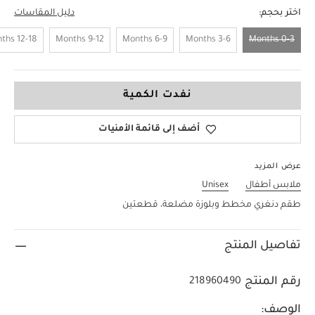
اختر بحجم:
دليل المقاسات
12-18 Months
9-12 Months
6-9 Months
3-6 Months
0-3 Months
0-3 Months
نفدت الكمية
أضف إلى قائمة الأمنيات
عرض المزيد
ملابس أطفال
Unisex
طقم دنغري مخطط وبلوزة مضلعة، قطعتين
تفاصيل المنتج
رقم المنتج
218960490
الوصف: