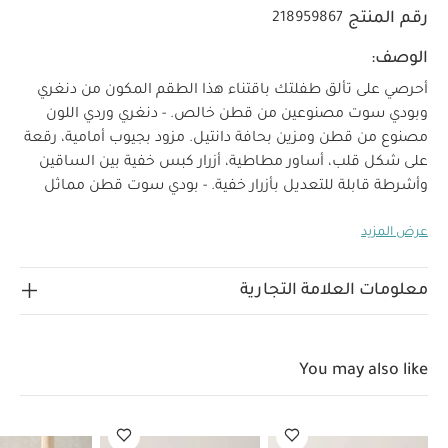
رقم المنتج
218959867
الوصف:
أحرصي على تألق طفلتك باقتناء هذا الطقم المكون من دنغري
وبودي سوت مصنوعين من قطن خالص. - دنغري وردي اللون
مصنوع من قطن ومزين بحافة دانتيل. مزود بجيوب أمامية، رقعة
على شكل قلب، أساور مطاطية، أزرار كبس خفية بين الساقين
وأشرطة قابلة للتعديل بأزرار خفية. - بودي سوت قطن مماثل
بنقشة زهور وصمم بأكمام طويلة، أساور مطاطية مكشكشة،
عرض المزيد
خصائص المنتج:
أزرار كبس بين الساقين والظهر.
أحرصي
على تألق طفلتك باقتناء هذا الطقم المكون من دنغري وبودي
سوت مصنوعين من قطن خالص. صنع الدنغري الوردي من
معلومات العلامة التجارية
قطن بحافة دانتيل. يتميز بجيوب أمامية، رقعة على شكل قلب،
أساور مطاطية، أزرار كبس خفية بين الساقين وأشرطة قابلة
للتعديل بأزرار خفية. صمم البودي سوت المماثل بنقشة زهور
You may also like
ويتميز بأكمام طويلة، أساور مطاطية مكشكشة. يغلق بأزرار
الخامات:
كبس بين الساقين والظهر.
100% قطن
تعليمات العناية/الإرشادات:
يُغسل على درجة حرارة 40