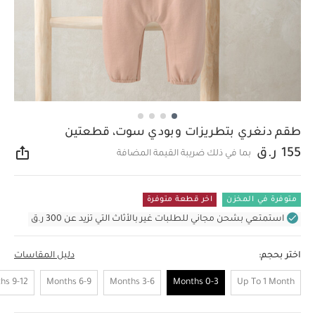
طقم دنغري بتطريزات وبودي سوت، قطعتين
155 ر.ق
بما في ذلك ضريبة القيمة المضافة
مشار
متوفرة في المخزن
اخر قطعة متوفرة
استمتعي بشحن مجاني للطلبات غير بالأثاث التي تزيد عن 300 ر.ق
اختر بحجم:
دليل المقاسات
9-12 Months
6-9 Months
3-6 Months
0-3 Months
Up To 1 Month