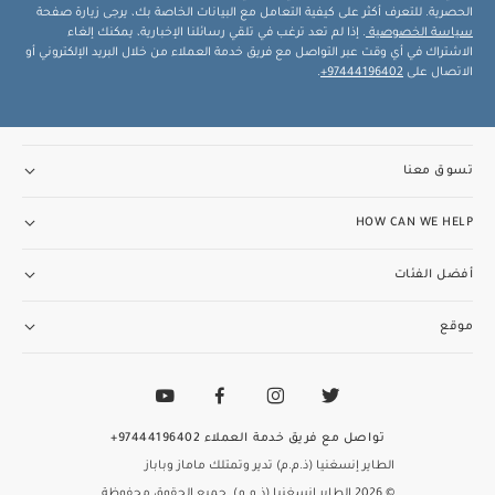
الحصرية. للتعرف أكثر على كيفية التعامل مع البيانات الخاصة بك، يرجى زيارة صفحة
سياسة الخصوصية
. إذا لم تعد ترغب في تلقي رسائلنا الإخبارية، يمكنك إلغاء
الاشتراك في أي وقت عبر التواصل مع فريق خدمة العملاء من خلال البريد الإلكتروني أو
الاتصال على
97444196402+
.
تسوق معنا
HOW CAN WE HELP
أفضل الفئات
موقع
تواصل مع فريق خدمة العملاء
97444196402+
الطاير إنسغنيا (ذ.م.م) تدير وتمتلك ماماز وباباز
© 2026 الطاير إنسغنيا (ذ.م.م). جميع الحقوق محفوظة