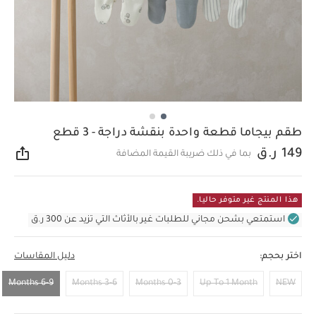
طقم بيجاما قطعة واحدة بنقشة دراجة - 3 قطع
149 ر.ق
بما في ذلك ضريبة القيمة المضافة
مشار
هذا المنتج غير متوفر حاليا.
استمتعي بشحن مجاني للطلبات غير بالأثاث التي تزيد عن 300 ر.ق
اختر بحجم:
دليل المقاسات
6-9 Months
3-6 Months
0-3 Months
Up To 1 Month
NEW