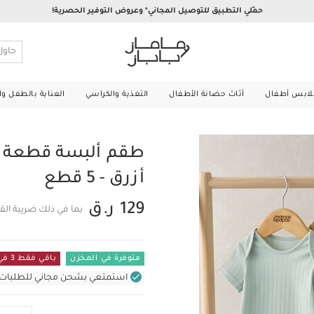
حمّلي التطبيق للتوصيل المجاني* وعروض التوفير الحصرية!
لابس أطفال
أثاث حضانة الأطفال
التغذية والكراسي
العناية بالطفل و
طقم ألبسة قطعة و
أزرق - 5 قطع
129 ر.ق
بما في ذلك ضريبة الق
متوفرة في المخزن
باقي فقط 3 في المستودع
استمتعي بشحن مجاني للطلبات غير بال