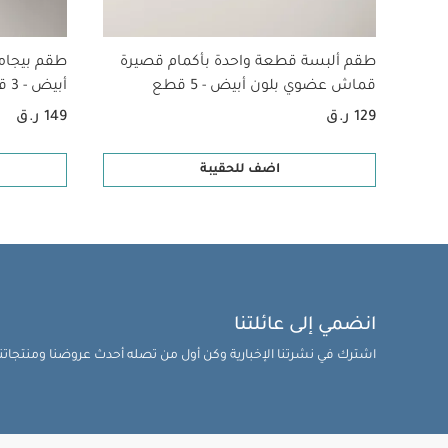
طقم ألبسة قطعة واحدة بأكمام قصيرة
طقم بيجام
قماش عضوي بلون أبيض - 5 قطع
أبيض - 3 قطع
129 ر.ق
149 ر.ق
اضف للحقيبة
انضمي إلى عائلتنا
اشترك في نشرتنا الإخبارية وكن أول من تصله أحدث عروضنا ومنتجاتنا 