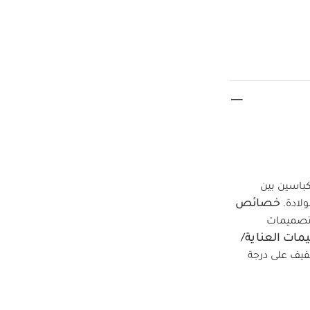
 وكباسين بين
خصائص
ولادة.
تصميمات
مات العناية/
فيف على درجة
 الداكنة على حدة
طقم ألبسة قطعة واحدة بأكمام قصيرة قماش عضوي بلون أبيض - 5
دنغري قصير وبودي