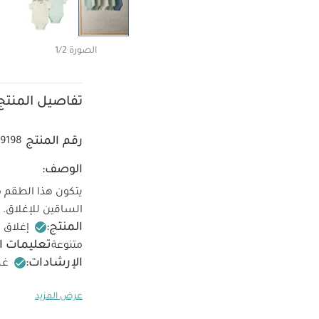
الصورة 1/2
تفاصيل المنتج
رقم المنتج
49198
الوصف:
الساقين للإغلاق.
المنتج:
إغلاق 
تعليمات ا
متنوعة
الإرشادات:
غسل
حرارة منخفضة
عرض المزيد
كيّ على الجانب 
قطع
طقم بيجاما قطعة