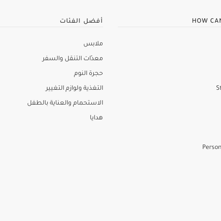
HOW CA
أفضل الفئات
ملابس
معدّات التنقل والسفر
حجرة النوم
S
التغذية ولوازم التغيير
الاستحمام والعناية بالطفل
هدايا
Person