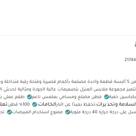
2174
يتكون هذا الطقم من 5 ألبسة قطعة واحدة مضلعة بأكمام قصيرة وفتحة رقبة متداخلة
تتميز مجموعة ملابس المنزل بتصميمات عالية الجودة ومثالية لحديثي ال
بكباسين خفية
قطن مضلع ومسامي بملمس ناعم
طقم عملي ب
لسلامة وتحذيرات:
الخامات:
تعلي
تحفظ بعيدًا عن النار
100‏%‏‏ قطن
 على درجة حرارة 40 درجة مئوية
ممنوع استخدام المبيضات
تج
كيّ على درجة حرارة منخفضة
ممنوع التنظيف الجاف
تغسل الألوان
الداخلي
قد يعجبك أيضاً:
 واحدة عضوية بلون أبيض - 3 قطع
طقم بودي سوت بطبعة - قطعتان
طقم 