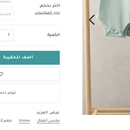
ewborn
اختر بحجم:
دليل المقاسات
0-3 Months
6-9 Months
الكمية:
1
اضف للحقيبة
تتوفر خدمة
عرض المزيد
ملابس أطفال
Unisex
طقم ألبس