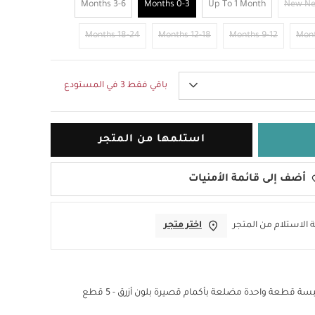
3-6 Months
0-3 Months
Up To 1 Month
New N
18-24 Months
12-18 Months
9-12 Months
باقي فقط 3 في المستودع
استلمها من المتجر
أضف إلى قائمة الأمنيات
 الاستلام من المتجر
اختر متجر
ة قطعة واحدة مضلعة بأكمام قصيرة بلون أزرق - 5 قطع