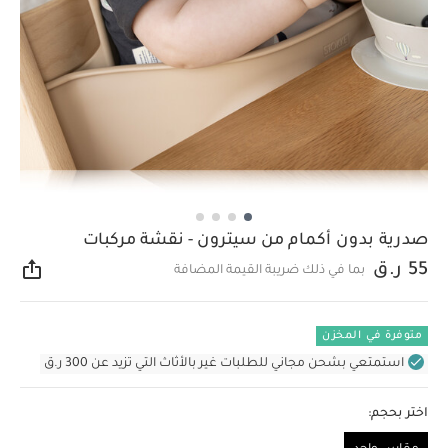
صدرية بدون أكمام من سيترون - نقشة مركبات
55 ر.ق
بما في ذلك ضريبة القيمة المضافة
مشار
متوفرة في المخزن
استمتعي بشحن مجاني للطلبات غير بالأثاث التي تزيد عن 300 ر.ق
اختر بحجم: