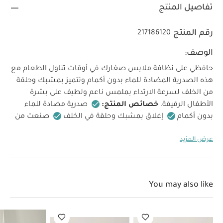
تفاصيل المنتج
رقم المنتج
217186120
الوصف:
حافظي على نظافة ملابس صغارك في أوقات تناول الطعام مع
هذه الصدرية المضادة للماء بدون أكمام وتتميز بمشبك وحلقة
من الخلف لسرعة الارتداء بملمس ناعم ولطيف على بشرة
الأطفال الرقيقة.
خصائص المنتج:
صدرية مضادة للماء
بدون أكمام
إغلاق بمشبك وحلقة في الخلف
صنعت من
بولي يوريثان قابل للتنظيف بالمسح
خالٍ من مادة بيسفينول
عرض المزيد
أ
العمر المناسب/الفئة العمرية:
من 6
مواصفات المنتج:
الأبعاد:
الارتفاع 36 × العرض 30 سم
أشهر حتى 18 شهرًا
تعليمات العناية:
قابل للغسل في الغسالة عند درجة حرارة
You may also like
35 درجة مئوية على الأكثر
يعلق حتى يجف
ممنوع استخدام
المبيضات
ممنوع استخدام مجفف الملابس
قد يعجبك
أيضاً:
طقم ألبسة قطعة واحدة بأكمام قصيرة قماش عضوي بلون أبيض